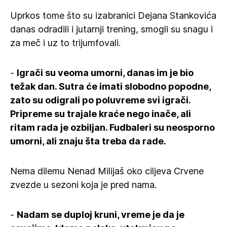
Uprkos tome što su izabranici Dejana Stankovića
danas odradili i jutarnji trening, smogli su snagu i
za meč i uz to trijumfovali.
-
Igrači su veoma umorni, danas im je bio
težak dan. Sutra će imati slobodno popodne,
zato su odigrali po poluvreme svi igrači.
Pripreme su trajale kraće nego inače, ali
ritam rada je ozbiljan. Fudbaleri su neosporno
umorni, ali znaju šta treba da rade.
Nema dilemu Nenad Milijaš oko ciljeva Crvene
zvezde u sezoni koja je pred nama.
-
Nadam se duploj kruni, vreme je da je