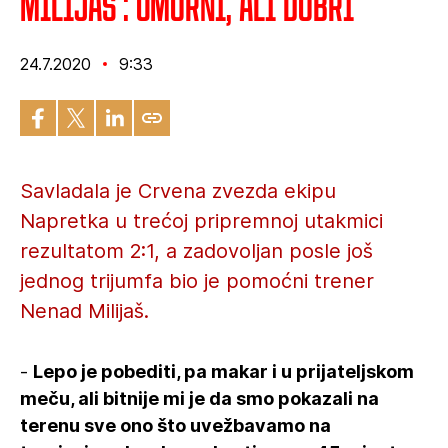
Milijaš : Umorni, ali dobri
24.7.2020
9:33
Savladala je Crvena zvezda ekipu
Napretka u trećoj pripremnoj utakmici
rezultatom 2:1, a zadovoljan posle još
jednog trijumfa bio je pomoćni trener
Nenad Milijaš.
-
Lepo je pobediti, pa makar i u prijateljskom
meču, ali bitnije mi je da smo pokazali na
terenu sve ono što uvežbavamo na