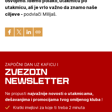
osvojimo. Idemo polako, utakmicu po
utakmicu, ali je vrlo važno da znamo naše
ciljeve -
podvlači Milijaš.
ZAPOČNI DAN UZ KAFICU I
ZVEZDIN
NEWSLETTER
Ne propusti
najvažnije novosti o utakmicama,
dešavanjima i promocijama tvog omiljenog kluba
!
Kratki imejlovi za koje ti treba 2 minuta