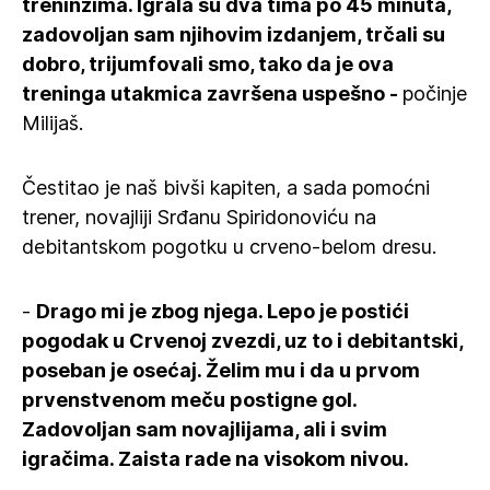
treninzima. Igrala su dva tima po 45 minuta,
zadovoljan sam njihovim izdanjem, trčali su
dobro, trijumfovali smo, tako da je ova
treninga utakmica završena uspešno -
počinje
Milijaš.
Čestitao je naš bivši kapiten, a sada pomoćni
trener, novajliji Srđanu Spiridonoviću na
debitantskom pogotku u crveno-belom dresu.
-
Drago mi je zbog njega. Lepo je postići
pogodak u Crvenoj zvezdi, uz to i debitantski,
poseban je osećaj. Želim mu i da u prvom
prvenstvenom meču postigne gol.
Zadovoljan sam novajlijama, ali i svim
igračima. Zaista rade na visokom nivou.