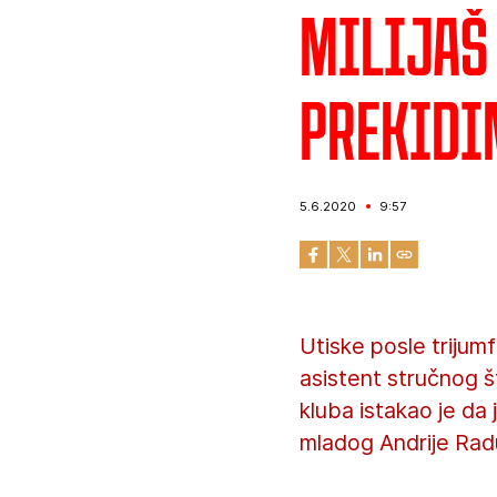
Milijaš 
prekidi
5.6.2020
9:57
Utiske posle trijum
asistent stručnog 
kluba istakao je da
mladog Andrije Rad