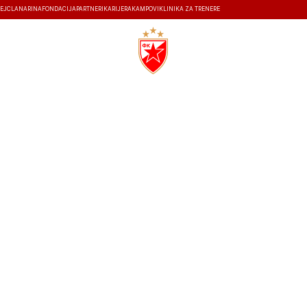
EJ
ČLANARINA
FONDACIJA
PARTNERI
KARIJERA
KAMPOVI
KLINIKA ZA TRENERE
ISTORIJA