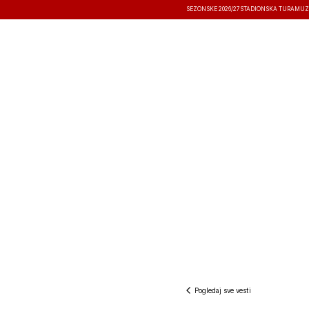
SEZONSKE 2026/27
STADIONSKA TURA
MUZ
VESTI
TAKMIČENJA
REZULTATI
Pogledaj sve vesti