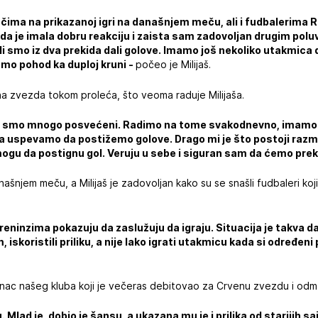
čima na prikazanoj igri na današnjem meču, ali i fudbalerima Ra
, da je imala dobru reakciju i zaista sam zadovoljan drugim p
ali smo iz dva prekida dali golove. Imamo još nekoliko utakmica
amo pohod ka duploj kruni -
počeo je Milijaš.
na zvezda tokom proleća, što veoma raduje Milijaša.
m smo mnogo posvećeni. Radimo na tome svakodnevno, imamo 
da uspevamo da postižemo golove. Drago mi je što postoji razmi
ogu da postignu gol. Veruju u sebe i siguran sam da ćemo preki
našnjem meču, a Milijaš je zadovoljan kako su se snašli fudbaleri koj
 treninzima pokazuju da zaslužuju da igraju. Situacija je takva 
iskoristili priliku, a nije lako igrati utakmicu kada si određeni
inac našeg kluba koji je večeras debitovao za Crvenu zvezdu i odma
 Mlad je, dobio je šansu, a ukazana mu je i prilika od starijih s