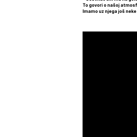
To govori o našoj atmosfe
Imamo uz njega još neke 