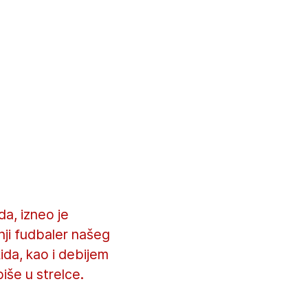
da, izneo je
nji fudbaler našeg
ida, kao i debijem
iše u strelce.