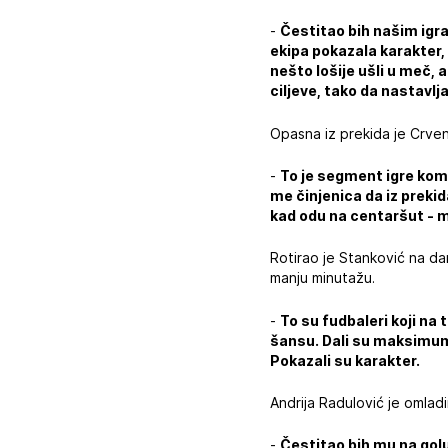
-
Čestitao bih našim igra
ekipa pokazala karakter
nešto lošije ušli u meč, 
ciljeve, tako da nastavlj
Opasna iz prekida je Crve
-
To je segment igre ko
me činjenica da iz preki
kad odu na centaršut - m
Rotirao je Stanković na da
manju minutažu.
-
To su fudbaleri koji na
šansu. Dali su maksimum, 
Pokazali su karakter.
Andrija Radulović je omlad
-
Čestitao bih mu na golu.