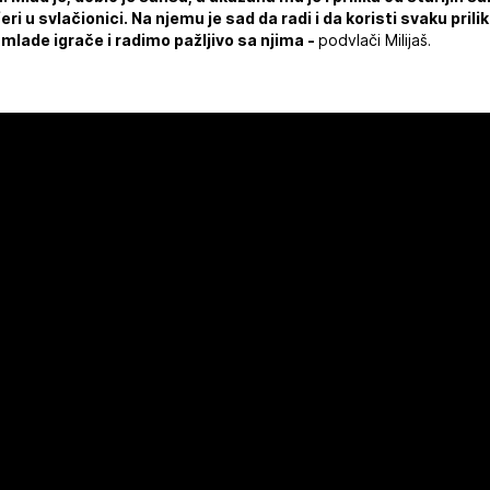
ri u svlačionici. Na njemu je sad da radi i da koristi svaku pril
mlade igrače i radimo pažljivo sa njima -
podvlači Milijaš.