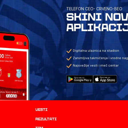
TELEFON CEO- CRVENO-BEO
SKINI NO
APLIKACI
Digitalna ulaznica na stadion
Zanimljiva takmičenja i vredne na
Najsvežije vesti i meč centar
Vesti
rezultati