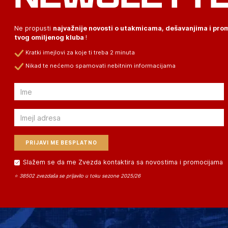
Ne propusti
najvažnije novosti o utakmicama, dešavanjima i pr
tvog omiljenog kluba
!
Kratki imejlovi za koje ti treba 2 minuta
Nikad te nećemo spamovati nebitnim informacijama
Email
Email
Slažem se da me Zvezda kontaktira sa novostima i promocijama
⭐ 38502 zvezdaša se prijavilo u toku sezone 2025/26