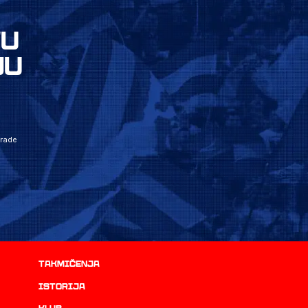
VU
JU
grade
Takmičenja
istorija