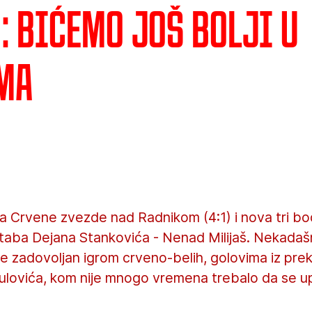
: Bićemo još bolji u
ma
fa Crvene zvezde nad Radnikom (4:1) i nova tri bo
štaba Dejana Stankovića - Nenad Milijaš. Nekadaš
 je zadovoljan igrom crveno-belih, golovima iz prek
ulovića, kom nije mnogo vremena trebalo da se up