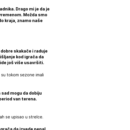
dnika. Drago mi je da je
oluvremenom. Možda smo
 do kraja, znamo naše
dobre skakače i raduje
šljanje kod igrača da
de još više usavršiti.
i su tokom sezone imali
da sad mogu da dobiju
 period van terena.
h se upisao u strelce.
aigrača da izvede penal.