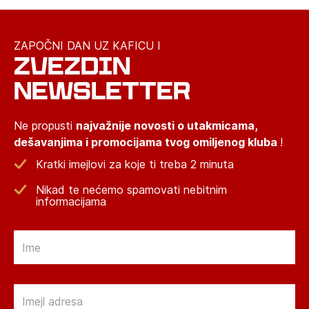
ZAPOČNI DAN UZ KAFICU I
ZVEZDIN
NEWSLETTER
Ne propusti
najvažnije novosti o utakmicama,
dešavanjima i promocijama tvog omiljenog kluba
!
Kratki imejlovi za koje ti treba 2 minuta
Nikad te nećemo spamovati nebitnim
informacijama
Email
Email