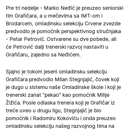
Pre tri nedelje - Marko Neđić je preuzeo seniorski
tim Grafičara, a u mečevima sa IMT-om i
Brodarcem, omladinsku selekciju Crvene zvezde
predvodio je pomoćnik perspektivnog stručnjaka
- Petar Petrović. Ostvarene su dve pobede, ali
će Petrović dalji trenerski razvoj nastaviti u
Grafičaru, zajedno sa Neđićem.
Sjajno je tokom jeseni omladinsku selekciju
Grafičara predvodio Milan Stegnjajić, čovek koji
je dugo u sistemu naše Omladinske škole i koji je
trenerski zanat "pekao" kao pomoćnik Milije
Žižića. Posle odlaska trenera koji je Grafičar iz
treće uveo u drugu ligu, Stegnjajić je bio
pomoćnik i Radomiru Kokoviću i onda preuzeo
omladinsku selekciju našeg razvojnog tima na