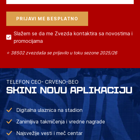
Slažem se da me Zvezda kontaktira sa novostima i
promocijama
⭐ 38502 zvezdaša se prijavilo u toku sezone 2025/26
TELEFON CEO- CRVENO-BEO
SKINI NOVU APLIKACIJU
Digitalna ulaznica na stadion
Zanimljiva takmičenja i vredne nagrade
Najsvežije vesti i meč centar