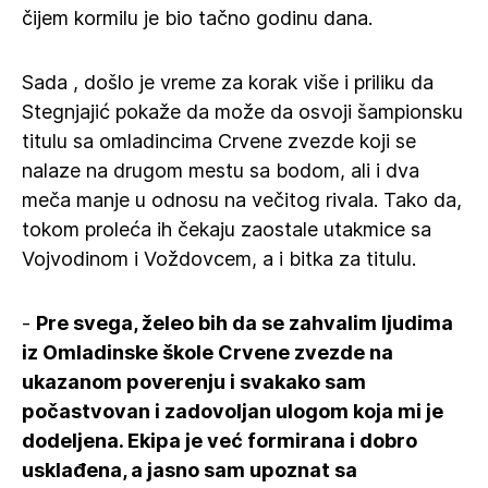
čijem kormilu je bio tačno godinu dana.
Sada , došlo je vreme za korak više i priliku da
Stegnjajić pokaže da može da osvoji šampionsku
titulu sa omladincima Crvene zvezde koji se
nalaze na drugom mestu sa bodom, ali i dva
meča manje u odnosu na večitog rivala. Tako da,
tokom proleća ih čekaju zaostale utakmice sa
Vojvodinom i Voždovcem, a i bitka za titulu.
-
Pre svega, želeo bih da se zahvalim ljudima
iz Omladinske škole Crvene zvezde na
ukazanom poverenju i svakako sam
počastvovan i zadovoljan ulogom koja mi je
dodeljena. Ekipa je već formirana i dobro
usklađena, a jasno sam upoznat sa