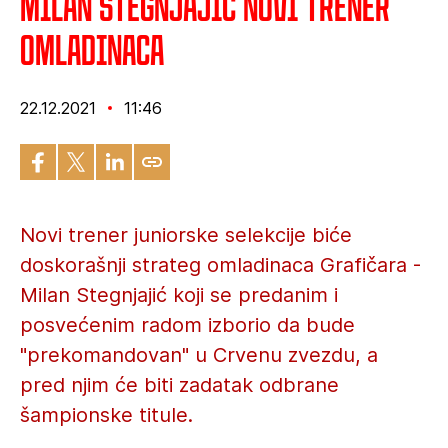
Milan Stegnjajić novi trener
omladinaca
22.12.2021
11:46
Novi trener juniorske selekcije biće
doskorašnji strateg omladinaca Grafičara -
Milan Stegnjajić koji se predanim i
posvećenim radom izborio da bude
"prekomandovan" u Crvenu zvezdu, a
pred njim će biti zadatak odbrane
šampionske titule.