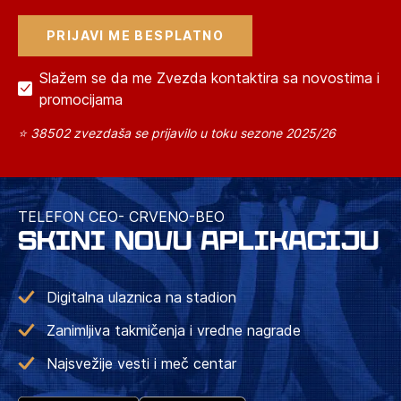
Slažem se da me Zvezda kontaktira sa novostima i
promocijama
⭐ 38502 zvezdaša se prijavilo u toku sezone 2025/26
TELEFON CEO- CRVENO-BEO
SKINI NOVU APLIKACIJU
Digitalna ulaznica na stadion
Zanimljiva takmičenja i vredne nagrade
Najsvežije vesti i meč centar