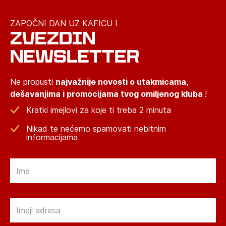
ZAPOČNI DAN UZ KAFICU I
ZVEZDIN
NEWSLETTER
Ne propusti
najvažnije novosti o utakmicama,
dešavanjima i promocijama tvog omiljenog kluba
!
Kratki imejlovi za koje ti treba 2 minuta
Nikad te nećemo spamovati nebitnim
informacijama
Email
Email