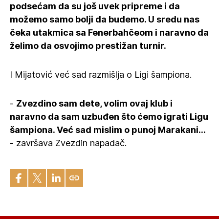
podsećam da su još uvek pripreme i da
možemo samo bolji da budemo. U sredu nas
čeka utakmica sa Fenerbahčeom i naravno da
želimo da osvojimo prestižan turnir.
I Mijatović već sad razmišlja o Ligi šampiona.
-
Zvezdino sam dete, volim ovaj klub i
naravno da sam uzbuđen što ćemo igrati Ligu
šampiona. Već sad mislim o punoj Marakani…
- završava Zvezdin napadač.