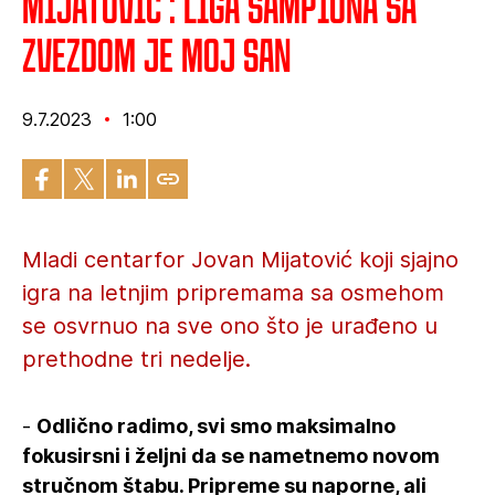
Mijatović : Liga šampiona sa
Zvezdom je moj san
9.7.2023
1:00
Mladi centarfor Jovan Mijatović koji sjajno
igra na letnjim pripremama sa osmehom
se osvrnuo na sve ono što je urađeno u
prethodne tri nedelje.
-
Odlično radimo, svi smo maksimalno
fokusirsni i željni da se nametnemo novom
stručnom štabu. Pripreme su naporne, ali