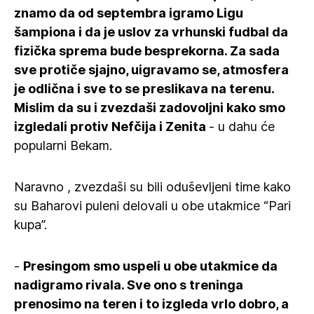
znamo da od septembra igramo Ligu
šampiona i da je uslov za vrhunski fudbal da
fizička sprema bude besprekorna. Za sada
sve protiče sjajno, uigravamo se, atmosfera
je odlična i sve to se preslikava na terenu.
Mislim da su i zvezdaši zadovoljni kako smo
izgledali protiv Nefčija i Zenita
- u dahu će
popularni Bekam.
Naravno , zvezdaši su bili oduševljeni time kako
su Baharovi puleni delovali u obe utakmice “Pari
kupa”.
-
Presingom smo uspeli u obe utakmice da
nadigramo rivala. Sve ono s treninga
prenosimo na teren i to izgleda vrlo dobro, a