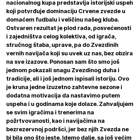
nacionalnog kupa predstavlja istorijski uspeh
koji potvrđuje dominaciju Crvene zvezde u
domaćem fudbalu i veličinu našeg kluba.
Ostvaren rezultat je plod rada, posvećenosti
i zajedništva celog kolektiva, od igrača,
stručnog štaba, uprave, pa do Zvezdinih
vernih navijača koji su uvek uz nas, bez obzira
na sve izazove. Ponosan sam što smo još
jednom pokazali snagu Zvezdinog duha i
tradicije, ali i još jednom ispisali istoriju. Ovo
je kruna jedne izuzetno zahtevne sezone i
dodatna motivacija da nastavimo putem
uspeha i u godinama koje dolaze. Zahvaljujem
se svim igračima i trenerima na
požrtvovanosti, kao i navijačima na
bezrezervnoj podršci, jer bez njih Zvezda ne
bi bila ono što jeste. Idemo dalje, sa još većim