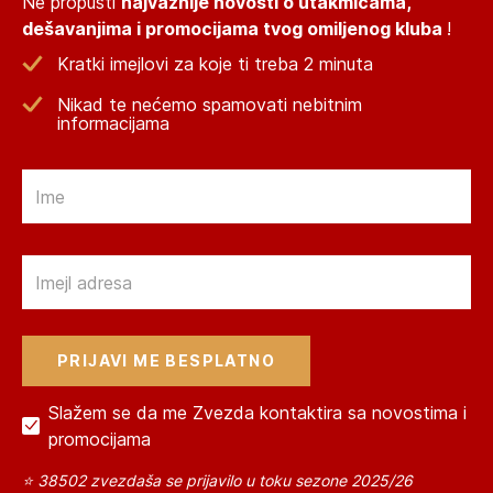
Ne propusti
najvažnije novosti o utakmicama,
dešavanjima i promocijama tvog omiljenog kluba
!
Kratki imejlovi za koje ti treba 2 minuta
Nikad te nećemo spamovati nebitnim
informacijama
Email
Email
Slažem se da me Zvezda kontaktira sa novostima i
promocijama
⭐ 38502 zvezdaša se prijavilo u toku sezone 2025/26