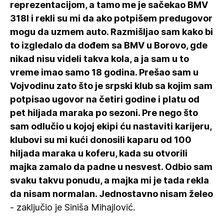
reprezentacijom, a tamo me je sačekao BMV
318I i rekli su mi da ako potpišem predugovor
mogu da uzmem auto. Razmišljao sam kako bi
to izgledalo da dođem sa BMV u Borovo, gde
nikad nisu videli takva kola, a ja sam u to
vreme imao samo 18 godina. Prešao sam u
Vojvodinu zato što je srpski klub sa kojim sam
potpisao ugovor na četiri godine i platu od
pet hiljada maraka po sezoni. Pre nego što
sam odlučio u kojoj ekipi ću nastaviti karijeru,
klubovi su mi kući donosili kaparu od 100
hiljada maraka u koferu, kada su otvorili
majka zamalo da padne u nesvest. Odbio sam
svaku takvu ponudu, a majka mi je tada rekla
da nisam normalan. Jednostavno nisam želeo
- zaključio je Siniša Mihajlović.