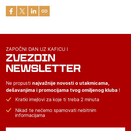
ZAPOČNI DAN UZ KAFICU I
ZVEZDIN
NEWSLETTER
Ne propusti
najvažnije novosti o utakmicama,
dešavanjima i promocijama tvog omiljenog kluba
!
Kratki imejlovi za koje ti treba 2 minuta
Nikad te nećemo spamovati nebitnim
informacijama
Email