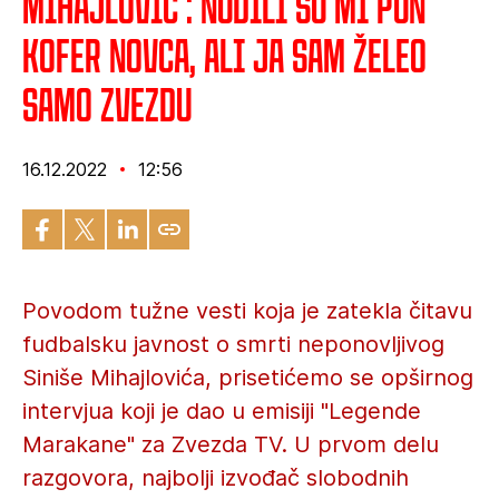
Mihajlović : Nudili su mi pun
kofer novca, ali ja sam želeo
samo Zvezdu
16.12.2022
12:56
Povodom tužne vesti koja je zatekla čitavu
fudbalsku javnost o smrti neponovljivog
Siniše Mihajlovića, prisetićemo se opširnog
intervjua koji je dao u emisiji "Legende
Marakane" za Zvezda TV. U prvom delu
razgovora, najbolji izvođač slobodnih