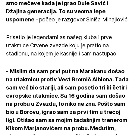
smo mečeve kada je igrao Dule Savić i
Džajina generacija. To su veoma lepe
uspomene -
počeo je razgovor Siniša Mihajlović.
Prisetio je legendarni as našeg kluba i prve
utakmice Crvene zvezde koju je pratio na
stadionu, na kojem je kasnije i sam nastupao.
-
Mislim da sam prvi put na Marakanu došao
na utakmicu protiv Vest Bromič Albiona. Tada
sam već bio stariji, ali sam posetio tri ili četiri
evropske utakmice. Sa 16 godina sam došao
na probu u Zvezdu, to niko ne zna. Pošto sam
bio u Borovu, igrao sam za prvi tim u trećoj
ligi. Otišao sam sa mojim tadašnjim trenerom
Kikom Marjanovićem na probu. Međutim,