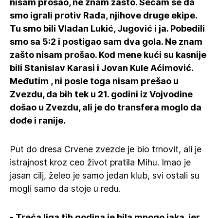
nisam prošao, ne znam zašto. Sećam se da
smo igrali protiv Rada, njihove druge ekipe.
Tu smo bili Vladan Lukić, Jugović i ja. Pobedili
smo sa 5:2 i postigao sam dva gola. Ne znam
zašto nisam prošao. Kod mene kući su kasnije
bili Stanislav Karasi i Jovan Kule Aćimović.
Međutim , ni posle toga nisam prešao u
Zvezdu, da bih tek u 21. godini iz Vojvodine
došao u Zvezdu, ali je do transfera moglo da
dođe i ranije.
Put do dresa Crvene zvezde je bio trnovit, ali je
istrajnost kroz ceo život pratila Mihu. Imao je
jasan cilj, želeo je samo jedan klub, svi ostali su
mogli samo da stoje u redu.
- Treća liga tih godina je bila mnogo jaka, jer