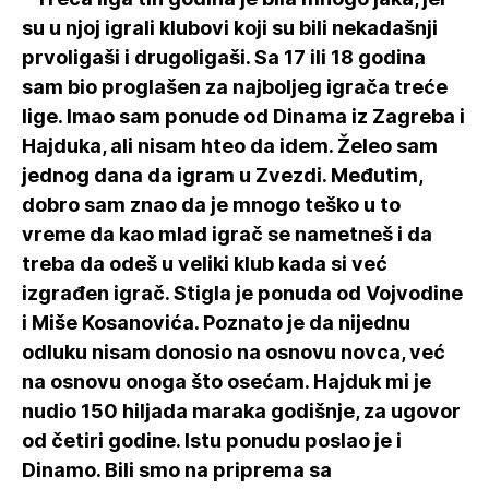
su u njoj igrali klubovi koji su bili nekadašnji
prvoligaši i drugoligaši. Sa 17 ili 18 godina
sam bio proglašen za najboljeg igrača treće
lige. Imao sam ponude od Dinama iz Zagreba i
Hajduka, ali nisam hteo da idem. Želeo sam
jednog dana da igram u Zvezdi. Međutim,
dobro sam znao da je mnogo teško u to
vreme da kao mlad igrač se nametneš i da
treba da odeš u veliki klub kada si već
izgrađen igrač. Stigla je ponuda od Vojvodine
i Miše Kosanovića. Poznato je da nijednu
odluku nisam donosio na osnovu novca, već
na osnovu onoga što osećam. Hajduk mi je
nudio 150 hiljada maraka godišnje, za ugovor
od četiri godine. Istu ponudu poslao je i
Dinamo. Bili smo na priprema sa