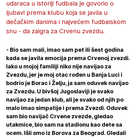
udaraca u istoriji fudbala je govorio o
ljubavi prema klubu koja se javila u
dečačkim danima i najvećem fudbalskom
snu - da zaigra za Crvenu zvezdu.
- Bio sam mali, imao sam pet ili šest godina
kada se javila emocija prema Crvenoj zvezdi.
Iako u mojoj familiji niko nije navijao za
Zvezdu, jer je moj otac rođen u Banja Luci i
bodrio je Borac i Želju, ja sam oduvek navijao
za Zvezdu. U bivšoj Jugoslaviji je svako
navijao za jedan klub, ali je svako od njih po
malo imao simpatije i prema Zvezdi. Oduvek
sam bio navijač Crvene zvezde, gledao
utakmice, bio sam na stadionu kao dete sa
ocem. Išli smo iz Borova za Beograd. Gledali