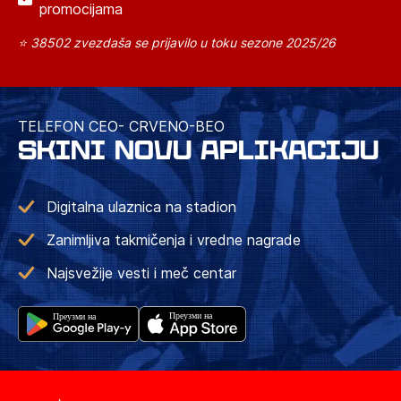
promocijama
⭐ 38502 zvezdaša se prijavilo u toku sezone 2025/26
TELEFON CEO- CRVENO-BEO
SKINI NOVU APLIKACIJU
Digitalna ulaznica na stadion
Zanimljiva takmičenja i vredne nagrade
Najsvežije vesti i meč centar