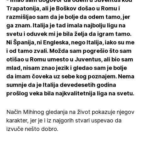
Trapatonija, ali je Boškov došao u Romu i
razmišljao sam da je bolje da odem tamo, jer
ga znam. Italija je tad imala najbolju ligu na
svetu i oduvek mi je bila želja da igram tamo.
Ni Španija, ni Engleska, nego Italija, iako su me
i od tamo zvali. Možda sam pogrešio što sam
otišao u Romu umesto u Juventus, ali bio sam
mlad, nisam znao jezik i gledao sam je bolje
da imam čoveka uz sebe kog poznajem. Nema
sumnje da je Italija devedesetih godina
prošlog veka bila najkvalitetnija liga na svetu.
Način Mihinog gledanja na život pokazuje njegov
karakter, jer je i iz najgorih stvari uspevao da
izvuče nešto dobro.