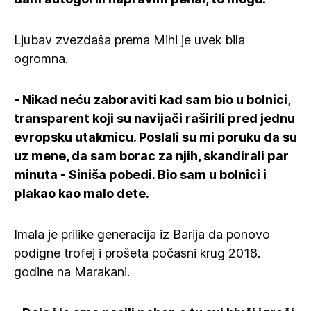
Ljubav zvezdaša prema Mihi je uvek bila
ogromna.
- Nikad neću zaboraviti kad sam bio u bolnici,
transparent koji su navijači raširili pred jednu
evropsku utakmicu. Poslali su mi poruku da su
uz mene, da sam borac za njih, skandirali par
minuta - Siniša pobedi. Bio sam u bolnici i
plakao kao malo dete.
Imala je prilike generacija iz Barija da ponovo
podigne trofej i prošeta počasni krug 2018.
godine na Marakani.