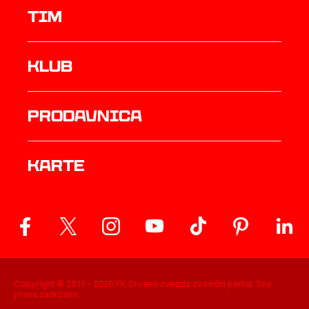
TIM
Klub
prodavnica
Karte
Copyright © 2011 -
2026
FK Crvena zvezda zvanični portal. Sva
prava zadržana.