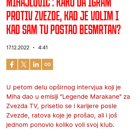
Mihajlović : Kako da igram
protiv Zvezde, kad je volim i
kad sam tu postao besmrtan?
17.12.2022
4:41
U petom delu opširnog intervjua koji je
Miha dao u emisiji "Legende Marakane" za
Zvezda TV, prisetio se i karijere posle
Zvezde, ratova koje je prošao, ali i još
jednom ponovio koliko voli svoj klub.