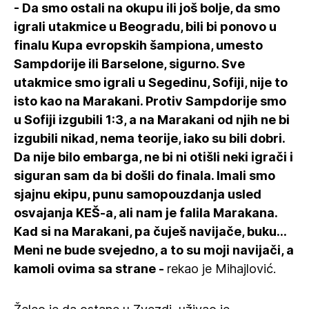
- Da smo ostali na okupu ili još bolje, da smo
igrali utakmice u Beogradu, bili bi ponovo u
finalu Kupa evropskih šampiona, umesto
Sampdorije ili Barselone, sigurno. Sve
utakmice smo igrali u Segedinu, Sofiji, nije to
isto kao na Marakani. Protiv Sampdorije smo
u Sofiji izgubili 1:3, a na Marakani od njih ne bi
izgubili nikad, nema teorije, iako su bili dobri.
Da nije bilo embarga, ne bi ni otišli neki igrači i
siguran sam da bi došli do finala. Imali smo
sjajnu ekipu, punu samopouzdanja usled
osvajanja KEŠ-a, ali nam je falila Marakana.
Kad si na Marakani, pa čuješ navijače, buku...
Meni ne bude svejedno, a to su moji navijači, a
kamoli ovima sa strane -
rekao je Mihajlović.