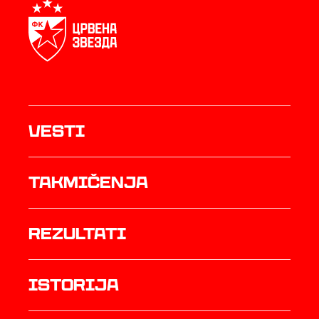
Vesti
Takmičenja
rezultati
istorija