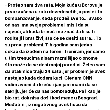
- Prošao sam dva rata. Moja kuća u Borovu je
prva srušena u ratu devedesetih, a posle i to
bombardovanje. Kada prođeš sve to... Svako
od nas ima svoje probleme i misli da su
najveći, ali kada brineš i ne znaš da li su ti
roditelji i brat živi, šta će se desiti sutra... To
su pravi problemi. Tih godina sam jedva
čekao da izađem na teren i treniram, jer samo
u tim trenucima nisam razmišljao o onome
što može da se desi mojoj porodici. Želeo sam
da utakmice traju 24 sata, jer problem je uvek
nastajao kada dođem kući. Gledam CNN,
vidim avioni da kreću i javljam mami da se
sakriju, jer će da nas bombraduju. Pa i kad je
bio rat, dok nisu došli kod mene u Beograd.
Međutim , iz negativnog uvek hoću da