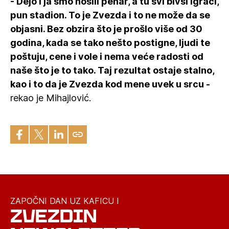
- Dejo i ja smo nosili pehar, a tu svi bivši igrači,
pun stadion. To je Zvezda i to ne može da se
objasni. Bez obzira što je prošlo više od 30
godina, kada se tako nešto postigne, ljudi te
poštuju, cene i vole i nema veće radosti od
naše što je to tako. Taj rezultat ostaje stalno,
kao i to da je Zvezda kod mene uvek u srcu -
rekao je Mihajlović.
ZAPOČNI DAN UZ KAFICU I
ZVEZDIN