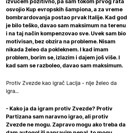
izvučem pozitivno, pa sam tokom prvog rata
osvojio Kup evropskih šampiona, a za vreme
bombrardovanja postao prvak Italije. Kad god
je bilo teško, davao sam maksimum na terenu
i na taj način kompenzovao sve. Uvek sam bio
motivisan, bez obzira na probleme. Nisam
nikada želeo da pokleknem. I kad imam
problem, borim se, izlazim i dajem još više. I
kad sam se razboleo, davao sam maksimum.
Protiv Zvezde kao igrač Lacija - nije želeo da
igra...
- Kako ja da igram protiv Zvezde? Protiv
Partizana sam naravno igrao, ali protiv
Zvezde ne mogu. Zapravo mogu ako treba da
dam autogol ili napravim penal, to mogu.