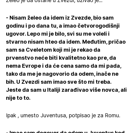
Želeo je da ostane u Zvezdi, uživao je...
- Nisam želeo da idem iz Zvezde, bio sam
godinu i po dana tu, a imao četvorogodišnji
ugovor. Lepo mi je bilo, svi su me voleli i
stvarno nisam hteo da idem. Međutim, pričao
sam sa Cveletom koji mi je rekao da
prvenstvo neće biti kvalitetno kao pre, da
nema Evrope i da će cena samo da mi pada,
tako da me je nagovorio da odem, inače ne
bih. U Zvezdi sam imao sve što mi treba.
Jeste da sam u Italiji zarađivao više novca, ali
nije to to.
Ipak , umesto Juventusa, potpisao je za Romu.
- Imao sam dogovor da odem u Juventus kod