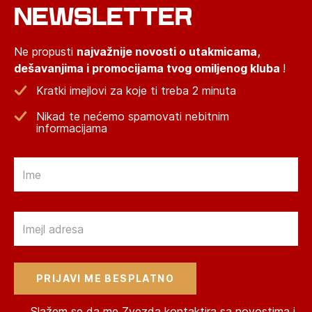
NEWSLETTER
Ne propusti
najvažnije novosti o utakmicama,
dešavanjima i promocijama tvog omiljenog kluba
!
Kratki imejlovi za koje ti treba 2 minuta
Nikad te nećemo spamovati nebitnim
informacijama
Email
Email
Slažem se da me Zvezda kontaktira sa novostima i