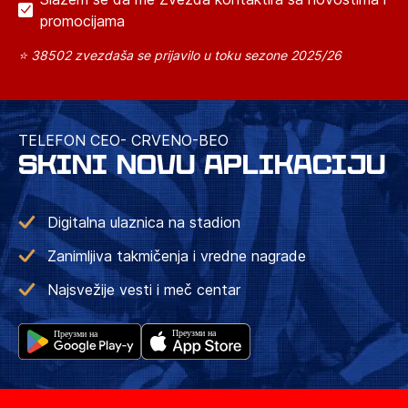
promocijama
⭐ 38502 zvezdaša se prijavilo u toku sezone 2025/26
TELEFON CEO- CRVENO-BEO
SKINI NOVU APLIKACIJU
Digitalna ulaznica na stadion
Zanimljiva takmičenja i vredne nagrade
Najsvežije vesti i meč centar