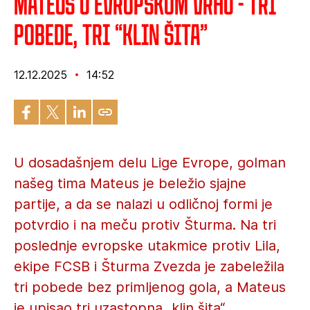
Mateus u evropskom vrhu - tri
pobede, tri “klin šita”
12.12.2025
14:52
U dosadašnjem delu Lige Evrope, golman
našeg tima Mateus je beležio sjajne
partije, a da se nalazi u odličnoj formi je
potvrdio i na meču protiv Šturma. Na tri
poslednje evropske utakmice protiv Lila,
ekipe FCSB i Šturma Zvezda je zabeležila
tri pobede bez primljenog gola, a Mateus
je upisao tri uzastopna „klin šita“.