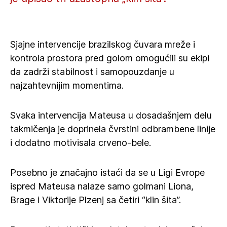
Sjajne intervencije brazilskog čuvara mreže i
kontrola prostora pred golom omogućili su ekipi
da zadrži stabilnost i samopouzdanje u
najzahtevnijim momentima.
Svaka intervencija Mateusa u dosadašnjem delu
takmičenja je doprinela čvrstini odbrambene linije
i dodatno motivisala crveno-bele.
Posebno je značajno istaći da se u Ligi Evrope
ispred Mateusa nalaze samo golmani Liona,
Brage i Viktorije Plzenj sa četiri “klin šita”.