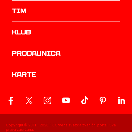
TIM
Klub
prodavnica
Karte
Copyright © 2011 -
2026
FK Crvena zvezda zvanični portal. Sva
prava zadržana.