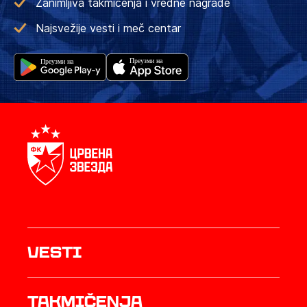
Zanimljiva takmičenja i vredne nagrade
Najsvežije vesti i meč centar
Vesti
Takmičenja