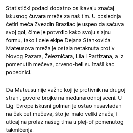
Statistički podaci dodatno oslikavaju značaj
iskusnog čuvara mreže za naš tim. U poslednja
četiri meča Zvezdin Brazilac je uspeo da sačuva
svoj gol, čime je potvrdio kako svoju sjajnu
formu, tako i cele ekipe Dejana Stankovića.
Mateusova mreža je ostala netaknuta protiv
Novog Pazara, Železničara, Lila i Partizana, a iz
pomenutih mečeva, crveno-beli su izašli kao
pobednici.
Da Mateusu nije važno koji je protivnik na drugoj
strani, govore brojke na međunarodnoj sceni. U
Ligi Evrope iskusni golman je ostao nesavladan
na čak pet mečeva, što je imalo veliki značaj i
uticaj na prolaz našeg tima u plej-of pomenutog
takmičenja.