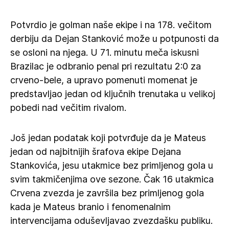
Potvrdio je golman naše ekipe i na 178. večitom
derbiju da Dejan Stanković može u potpunosti da
se osloni na njega. U 71. minutu meča iskusni
Brazilac je odbranio penal pri rezultatu 2:0 za
crveno-bele, a upravo pomenuti momenat je
predstavljao jedan od ključnih trenutaka u velikoj
pobedi nad večitim rivalom.
Još jedan podatak koji potvrđuje da je Mateus
jedan od najbitnijih šrafova ekipe Dejana
Stankovića, jesu utakmice bez primljenog gola u
svim takmičenjima ove sezone. Čak 16 utakmica
Crvena zvezda je završila bez primljenog gola
kada je Mateus branio i fenomenalnim
intervencijama oduševljavao zvezdašku publiku.