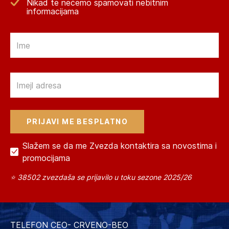
Nikad te nećemo spamovati nebitnim
informacijama
Email
Email
Slažem se da me Zvezda kontaktira sa novostima i
promocijama
⭐ 38502 zvezdaša se prijavilo u toku sezone 2025/26
TELEFON CEO- CRVENO-BEO