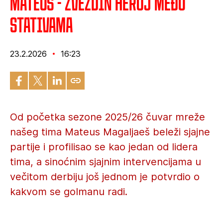
Mateus - Zvezdin heroj među
stativama
23.2.2026
16:23
Od početka sezone 2025/26 čuvar mreže
našeg tima Mateus Magaljaeš beleži sjajne
partije i profilisao se kao jedan od lidera
tima, a sinoćnim sjajnim intervencijama u
večitom derbiju još jednom je potvrdio o
kakvom se golmanu radi.