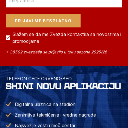
Slažem se da me Zvezda kontaktira sa novostima i
promocijama
⭐ 38502 zvezdaša se prijavilo u toku sezone 2025/26
TELEFON CEO- CRVENO-BEO
SKINI NOVU APLIKACIJU
Digitalna ulaznica na stadion
Zanimljiva takmičenja i vredne nagrade
Najsvežije vesti i meč centar