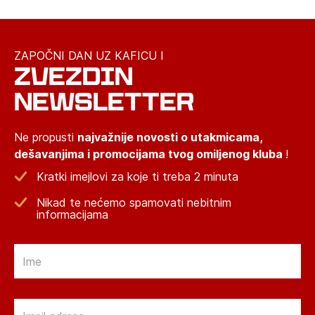
ZAPOČNI DAN UZ KAFICU I
ZVEZDIN
NEWSLETTER
Ne propusti
najvažnije novosti o utakmicama,
dešavanjima i promocijama tvog omiljenog kluba
!
Kratki imejlovi za koje ti treba 2 minuta
Nikad te nećemo spamovati nebitnim
informacijama
Email
Email