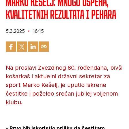
Marko Kešelj: Mnogo uspeha,
kvalitetnih rezultata i pehara
5.3.2025
16:15
Na proslavi Zvezdinog 80. rođendana, bivši
košarkaš i aktuelni državni sekretar za
sport Marko Kešelj, je uputio iskrene
čestitke i poželeo srećan jubilej voljenom
klubu.
-
Prvo bih iskoristio priliku da čestitam