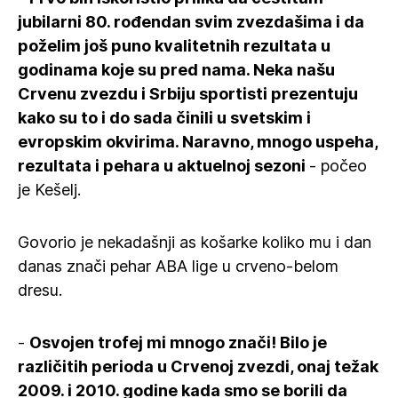
jubilarni 80. rođendan svim zvezdašima i da
poželim još puno kvalitetnih rezultata u
godinama koje su pred nama. Neka našu
Crvenu zvezdu i Srbiju sportisti prezentuju
kako su to i do sada činili u svetskim i
evropskim okvirima. Naravno, mnogo uspeha,
rezultata i pehara u aktuelnoj sezoni
- počeo
je Kešelj.
Govorio je nekadašnji as košarke koliko mu i dan
danas znači pehar ABA lige u crveno-belom
dresu.
-
Osvojen trofej mi mnogo znači! Bilo je
različitih perioda u Crvenoj zvezdi, onaj težak
2009. i 2010. godine kada smo se borili da