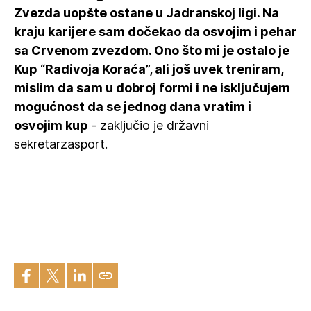
Zvezda uopšte ostane u Jadranskoj ligi. Na
kraju karijere sam dočekao da osvojim i pehar
sa Crvenom zvezdom. Ono što mi je ostalo je
Kup “Radivoja Koraća”, ali još uvek treniram,
mislim da sam u dobroj formi i ne isključujem
mogućnost da se jednog dana vratim i
osvojim kup
- zaključio je državni
sekretarzasport.