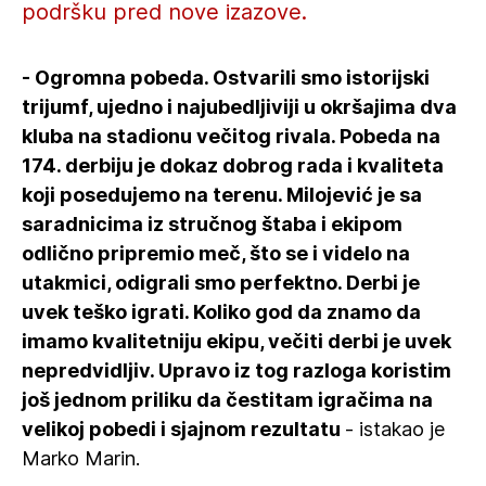
podršku pred nove izazove.
- Ogromna pobeda. Ostvarili smo istorijski
trijumf, ujedno i najubedljiviji u okršajima dva
kluba na stadionu večitog rivala. Pobeda na
174. derbiju je dokaz dobrog rada i kvaliteta
koji posedujemo na terenu. Milojević je sa
saradnicima iz stručnog štaba i ekipom
odlično pripremio meč, što se i videlo na
utakmici, odigrali smo perfektno. Derbi je
uvek teško igrati. Koliko god da znamo da
imamo kvalitetniju ekipu, večiti derbi je uvek
nepredvidljiv. Upravo iz tog razloga koristim
još jednom priliku da čestitam igračima na
velikoj pobedi i sjajnom rezultatu
- istakao je
Marko Marin.