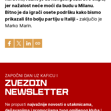
jer nažalost neće moći da budu u Milanu.
Bitno je da igrači osete podršku kako bismo
prikazali što bolju partiju u Italiji -
zaključio je
Marko Marin.
ZAPOČNI DAN UZ KAFICU I
ZVEZDIN
NEWSLETTER
Ne propusti
najvažnije novosti o utakmicama,
dešavanjima i promocijama tvog omiljenog kluba
!