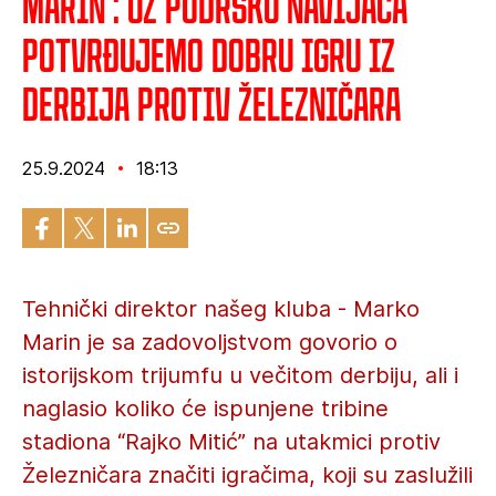
Marin : Uz podršku navijača
potvrđujemo dobru igru iz
derbija protiv Železničara
25.9.2024
18:13
Tehnički direktor našeg kluba - Marko
Marin je sa zadovoljstvom govorio o
istorijskom trijumfu u večitom derbiju, ali i
naglasio koliko će ispunjene tribine
stadiona “Rajko Mitić” na utakmici protiv
Železničara značiti igračima, koji su zaslužili