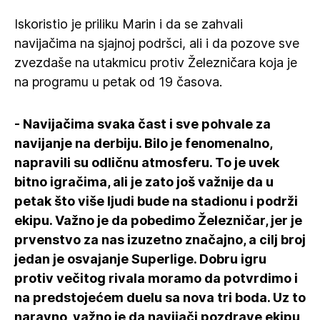
Iskoristio je priliku Marin i da se zahvali
navijačima na sjajnoj podršci, ali i da pozove sve
zvezdaše na utakmicu protiv Železničara koja je
na programu u petak od 19 časova.
- Navijačima svaka čast i sve pohvale za
navijanje na derbiju. Bilo je fenomenalno,
napravili su odličnu atmosferu. To je uvek
bitno igračima, ali je zato još važnije da u
petak što više ljudi bude na stadionu i podrži
ekipu. Važno je da pobedimo Železničar, jer je
prvenstvo za nas izuzetno značajno, a cilj broj
jedan je osvajanje Superlige. Dobru igru
protiv večitog rivala moramo da potvrdimo i
na predstojećem duelu sa nova tri boda. Uz to
naravno, važno je da navijači pozdrave ekipu,