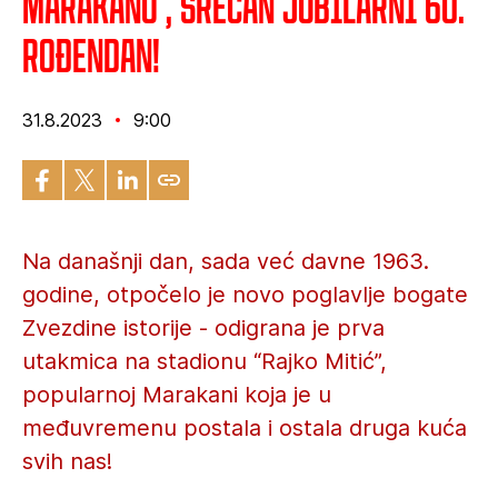
Marakano , srećan jubilarni 60.
rođendan!
31.8.2023
9:00
Na današnji dan, sada već davne 1963.
godine, otpočelo je novo poglavlje bogate
Zvezdine istorije - odigrana je prva
utakmica na stadionu “Rajko Mitić”,
popularnoj Marakani koja je u
međuvremenu postala i ostala druga kuća
svih nas!