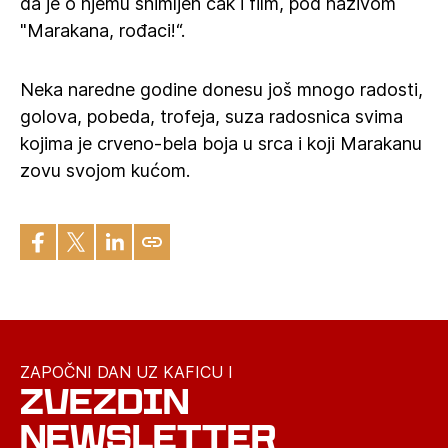
da je o njemu snimljen čak i film, pod nazivom
"Marakana, rođaci!“.
Neka naredne godine donesu još mnogo radosti,
golova, pobeda, trofeja, suza radosnica svima
kojima je crveno-bela boja u srca i koji Marakanu
zovu svojom kućom.
ZAPOČNI DAN UZ KAFICU I
ZVEZDIN
NEWSLETTER