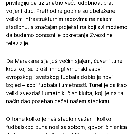
privilegiju da uz znatno veću udobnost prati
voljeni klub. Prethodne godine su obeležene
velikim infrastrukturnim radovima na našem
stadionu, a značajan projekat na koji svi možemo
da budemo ponosni je pokretanje Zvezdine
televizije.
Da Marakana sija još većim sjajem, čuveni tunel
kroz koji su prošli mnogi vrhunski asovi
evropskog i svetskog fudbala dobio je novi
izgled – spoj fudbala i umetnosti. Tunel je oslikao
veliki zvezdaš i umetnik, član kluba, koji je na taj
način dao poseban pečat našem stadionu.
O tome koliko je naš stadion važan i koliko
fudbalskog duha nosi sa sobom, govori činjenica