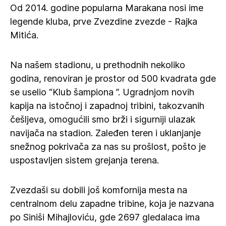
Od 2014. godine popularna Marakana nosi ime
legende kluba, prve Zvezdine zvezde - Rajka
Mitića.
Na našem stadionu, u prethodnih nekoliko
godina, renoviran je prostor od 500 kvadrata gde
se uselio “Klub šampiona ”. Ugradnjom novih
kapija na istočnoj i zapadnoj tribini, takozvanih
češljeva, omogućili smo brži i sigurniji ulazak
navijača na stadion. Zaleđen teren i uklanjanje
snežnog pokrivača za nas su prošlost, pošto je
uspostavljen sistem grejanja terena.
Zvezdaši su dobili još komfornija mesta na
centralnom delu zapadne tribine, koja je nazvana
po Siniši Mihajloviću, gde 2697 gledalaca ima