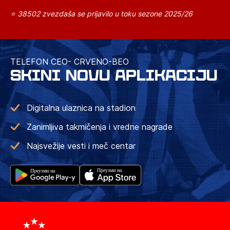
⭐ 38502 zvezdaša se prijavilo u toku sezone 2025/26
TELEFON CEO- CRVENO-BEO
SKINI NOVU APLIKACIJU
Digitalna ulaznica na stadion
Zanimljiva takmičenja i vredne nagrade
Najsvežije vesti i meč centar