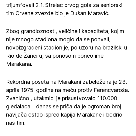
trijumfovali 2:1. Strelac prvog gola za seniorski
tim Crvene zvezde bio je Dušan Maravić.
Zbog grandioznosti, veličine i kapaciteta, kojim
nije mnogo stadiona moglo da se pohvali,
novoizgrađeni stadion je, po uzoru na brazilski u
Rio de Žaneiru, sa ponosom poneo ime
Marakana.
Rekordna poseta na Marakani zabeležena je 23.
aprila 1975. godine na meču protiv Ferencvaroša.
Zvanično , utakmici je prisustvovalo 110.000
gledalaca. I danas se priča da je ogroman broj
navijača ostao ispred kapija Marakane i bodrio
naš tim.