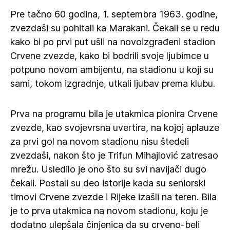
Pre tačno 60 godina, 1. septembra 1963. godine,
zvezdaši su pohitali ka Marakani. Čekali se u redu
kako bi po prvi put ušli na novoizgrađeni stadion
Crvene zvezde, kako bi bodrili svoje ljubimce u
potpuno novom ambijentu, na stadionu u koji su
sami, tokom izgradnje, utkali ljubav prema klubu.
Prva na programu bila je utakmica pionira Crvene
zvezde, kao svojevrsna uvertira, na kojoj aplauze
za prvi gol na novom stadionu nisu štedeli
zvezdaši, nakon što je Trifun Mihajlović zatresao
mrežu. Usledilo je ono što su svi navijači dugo
čekali. Postali su deo istorije kada su seniorski
timovi Crvene zvezde i Rijeke izašli na teren. Bila
je to prva utakmica na novom stadionu, koju je
dodatno ulepšala činjenica da su crveno-beli