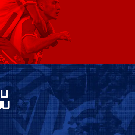
VU
JU