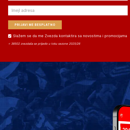
Email
Slažem se da me Zvezda kontaktira sa novostima i promocijama
⭐ 38502 zvezdaša se prijavilo u toku sezone 2025/26