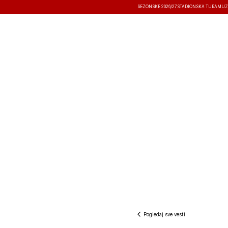
SEZONSKE 2026/27
STADIONSKA TURA
MUZ
VESTI
TAKMIČENJA
REZULTATI
Pogledaj sve vesti