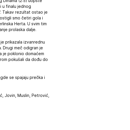
og Dinama (2:5) uopšte
i u finalu jednog
. Takav rezultat ostao je
tigli smo četiri gola i
rlinska Herta. U svim tim
nje prolaska dalje.
je prikazala izvanrednu
a. Drugi meč odigran je
ada je poklonio domaćem
igrom pokušali da dođu do
o gde se spajaju prečka i
ć, Jovin, Muslin, Petrović,