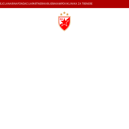
EJ
ČLANARINA
FONDACIJA
PARTNERI
KARIJERA
KAMPOVI
KLINIKA ZA TRENERE
ISTORIJA