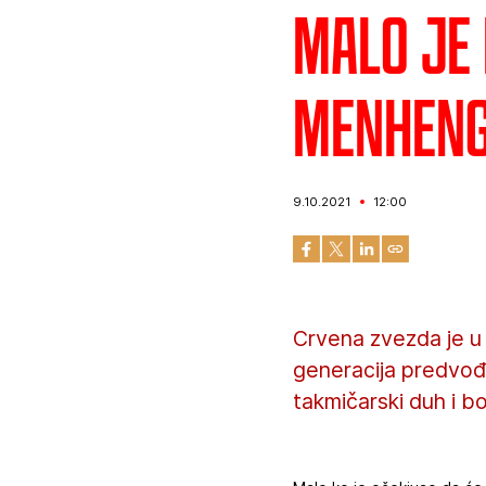
Malo je 
Menheng
9.10.2021
12:00
Crvena zvezda je u 
generacija predvođ
takmičarski duh i b