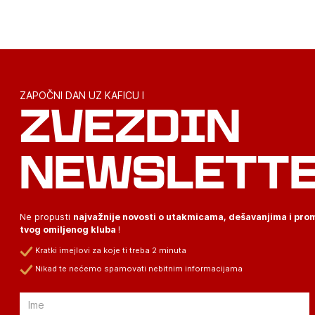
ZAPOČNI DAN UZ KAFICU I
ZVEZDIN
NEWSLETT
Ne propusti
najvažnije novosti o utakmicama, dešavanjima i pr
tvog omiljenog kluba
!
Kratki imejlovi za koje ti treba 2 minuta
Nikad te nećemo spamovati nebitnim informacijama
Email