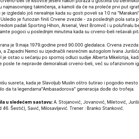
crveno-beli te kišovite jeseni nakon poraza u gostima od berlinsk
 najmasovnijeg takmičenja, a kamoli da će na proleće prvi put igrat
je izgledalo još nerealnije kada su gosti poveli sa 1:0 na "Marakani"
Usledio je furiozan finiš Crvene zvezde - za poslednjih pola sata pos
redom padali Sporting Hihon, Arsenal, Vest Bromvič i u polufinalu be
te pogoci u poslednjim minutima kada su crveno-beli rešavali pita
igrana je 9.maja 1979.godine pred 90.000 gledalaca. Crvena zvezda 
a, a Zapadni Nemci su izjednačili nesrećnim autogolom Ivana Jurišić
el je ostao u sećanju po spornoj odluci sudije Alberta Mikelotija, k
se posle te nepravde demoralisali crveno-beli, već su ofanzivnom 
finišu susreta, kada je Slavoljub Muslin oštro šutirao i pogodio mest
alilo da ta legendarna"Ambasadorova" generacija dođe do trofeja.
ila u sledećem sastavu:
A. Stojanović, Jovanović, Miletović, Juriši
 46. Šestić), Savić, Milosavljević. Trener : Branko Stanković.