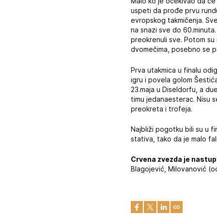
Malo ko je očekivao da će 
uspeti da prođe prvu rundu
evropskog takmičenja. Sve 
na snazi sve do 60.minuta. 
preokrenuli sve. Potom su 
dvomečima, posebno se pam
Prva utakmica u finalu od
igru i povela golom Šestić
23.maja u Diseldorfu, a du
timu jedanaesterac. Nisu 
preokreta i trofeja.
Najbliži pogotku bili su u 
stativa, tako da je malo f
Crvena zvezda je nastup
Blagojević, Milovanović (od