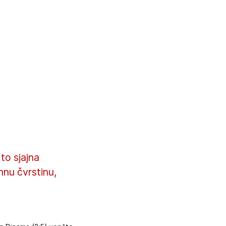
to sjajna
nu čvrstinu,