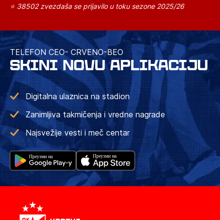
⭐ 38502 zvezdaša se prijavilo u toku sezone 2025/26
TELEFON CEO- CRVENO-BEO
SKINI NOVU APLIKACIJU
Digitalna ulaznica na stadion
Zanimljiva takmičenja i vredne nagrade
Najsvežije vesti i meč centar