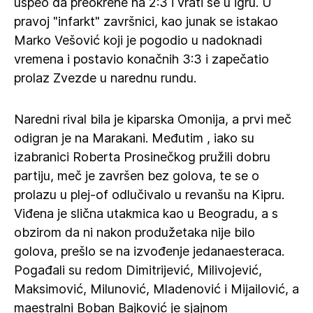
uspeo da preokrene na 2:3 i vrati se u igru. U
pravoj "infarkt" završnici, kao junak se istakao
Marko Vešović koji je pogodio u nadoknadi
vremena i postavio konačnih 3:3 i zapečatio
prolaz Zvezde u narednu rundu.
Naredni rival bila je kiparska Omonija, a prvi meč
odigran je na Marakani. Međutim , iako su
izabranici Roberta Prosinečkog pružili dobru
partiju, meč je završen bez golova, te se o
prolazu u plej-of odlučivalo u revanšu na Kipru.
Viđena je slična utakmica kao u Beogradu, a s
obzirom da ni nakon produžetaka nije bilo
golova, prešlo se na izvođenje jedanaesteraca.
Pogađali su redom Dimitrijević, Milivojević,
Maksimović, Milunović, Mladenović i Mijailović, a
maestralni Boban Bajković je sjajnom