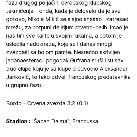
fazu drugog po jačini evropskog klupskog
takmičenja. I onda, kada je delovalo da je sve
gotovo, Nikola Mikić se sjajno snašao i zatresao
mrežu, za potpuni delirijum crveno-belih. Imao je
naš tim sve karte u svojim rukama, a potom je
usledila nadoknada, koje se i danas mnogi
zvezdaši sa bolom pamte. Nesrećno skrivljen
jedanaesterac i pogodak Gufrana srušili su sav
trud ekipe koju je sa klupe predvodio Aleksandar
Janković, te tako odveli francuskog predstavnika
u grupnu fazu.
Bordo - Crvena zvezda 3:2 (0:1)
Stadion :
"Šaban Dalma", Francuska.