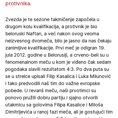
protivnika.
Zvezda je te sezone takmičenje započela u
drugom kolu kvalifikacija, a protivnik je bio
beloruski Naftan, a već nakon ovog veoma
neizvesnog dvomeča, bilo je jasno da nas čekaju
zanimljive kvalifikacije. Prvi meč je odigran 19.
jula 2012. godine u Belorusiji, a crveno-beli su u
fenomenalnom meču u kom je viđeno čak sedam
pogodaka slavili rezultatom 4:3. Po dva puta su
se u strelce upisali Filip Kasalica i Luka Milunović
i tako predvodili naš tim do važne evropske
pobede. U revanš meču, naši prvotimci su
ponovo pružili dobru partiju i sjajno otvorili
utakmicu sa golovima Filipa Kasalice i Miloša
Dimitrijevića u ranoj fazi meča, ali je gostujući tim