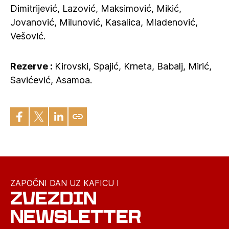
Dimitrijević, Lazović, Maksimović, Mikić,
Jovanović, Milunović, Kasalica, Mladenović,
Vešović.
Rezerve :
Kirovski, Spajić, Krneta, Babalj, Mirić,
Savićević, Asamoa.
ZAPOČNI DAN UZ KAFICU I
ZVEZDIN
NEWSLETTER