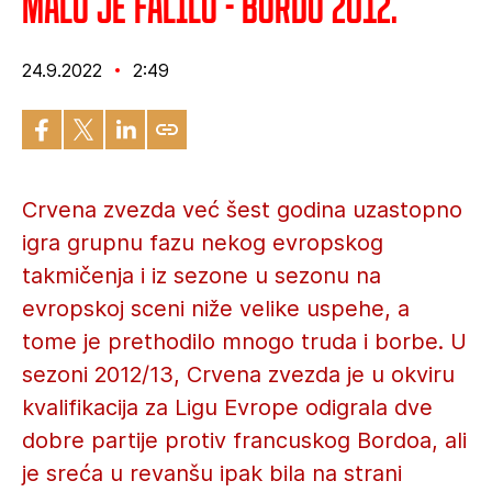
Malo je falilo - Bordo 2012.
24.9.2022
2:49
Crvena zvezda već šest godina uzastopno
igra grupnu fazu nekog evropskog
takmičenja i iz sezone u sezonu na
evropskoj sceni niže velike uspehe, a
tome je prethodilo mnogo truda i borbe. U
sezoni 2012/13, Crvena zvezda je u okviru
kvalifikacija za Ligu Evrope odigrala dve
dobre partije protiv francuskog Bordoa, ali
je sreća u revanšu ipak bila na strani