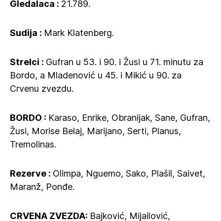
Gledalaca :
21.789.
Sudija :
Mark Klatenberg.
Strelci :
Gufran u 53. i 90. i Žusi u 71. minutu za
Bordo, a Mladenović u 45. i Mikić u 90. za
Crvenu zvezdu.
BORDO :
Karaso, Enrike, Obranijak, Sane, Gufran,
Žusi, Morise Belaj, Marijano, Serti, Planus,
Tremolinas.
Rezerve :
Olimpa, Nguemo, Sako, Plašil, Saivet,
Maranž, Ponđe.
CRVENA ZVEZDA:
Bajković, Mijailović,