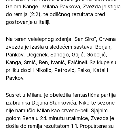
Gelora Kange i Milana Pavkova, Zvezda je stigla
do remija (2:2), te odličnog rezultata pred
gostovanje u Italiji.
Na teren velelepnog zdanja "San Siro", Crvena
zvezda je izašla u sledećem sastavu: Borjan,
Pankov, Degenek, Sanogo, Gajić, Gobeljić,
Kanga, Srnić, Ben, Ivanić, Falćineli. Sa klupe su
priliku dobili Nikolić, Petrović, Falko, Katai i
Pavkov.
Susret u Milanu je obeležila fantastična partija
izabranika Dejana Stankovića. Niko te sezone
nije namučio Milan kao crveno-beli. Sjajnim
golom Bena u 24. minutu utakmice, Zvezda je
došla do remija rezultatom 1:1. Propuštene su