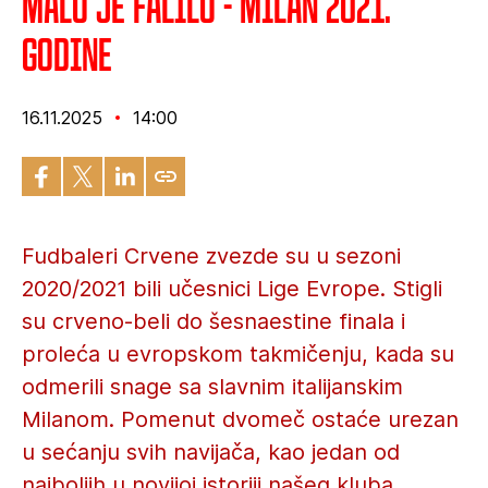
Malo je falilo - Milan 2021.
godine
16.11.2025
14:00
Fudbaleri Crvene zvezde su u sezoni
2020/2021 bili učesnici Lige Evrope. Stigli
su crveno-beli do šesnaestine finala i
proleća u evropskom takmičenju, kada su
odmerili snage sa slavnim italijanskim
Milanom. Pomenut dvomeč ostaće urezan
u sećanju svih navijača, kao jedan od
najboljih u novijoj istoriji našeg kluba.