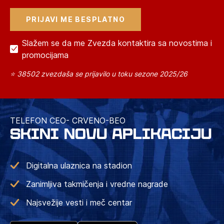
Slažem se da me Zvezda kontaktira sa novostima i
promocijama
⭐ 38502 zvezdaša se prijavilo u toku sezone 2025/26
TELEFON CEO- CRVENO-BEO
SKINI NOVU APLIKACIJU
Digitalna ulaznica na stadion
Zanimljiva takmičenja i vredne nagrade
Najsvežije vesti i meč centar