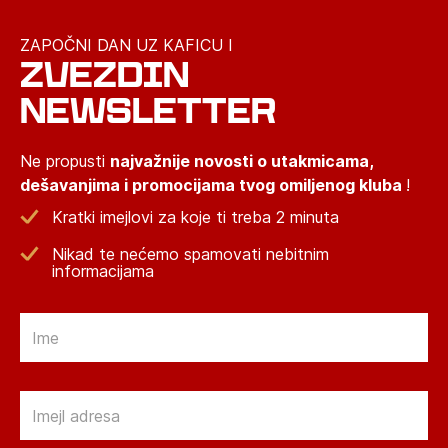
ZAPOČNI DAN UZ KAFICU I
ZVEZDIN
NEWSLETTER
Ne propusti
najvažnije novosti o utakmicama,
dešavanjima i promocijama tvog omiljenog kluba
!
Kratki imejlovi za koje ti treba 2 minuta
Nikad te nećemo spamovati nebitnim
informacijama
Email
Email