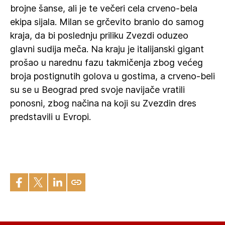
brojne šanse, ali je te večeri cela crveno-bela
ekipa sijala. Milan se grčevito branio do samog
kraja, da bi poslednju priliku Zvezdi oduzeo
glavni sudija meča. Na kraju je italijanski gigant
prošao u narednu fazu takmičenja zbog većeg
broja postignutih golova u gostima, a crveno-beli
su se u Beograd pred svoje navijače vratili
ponosni, zbog načina na koji su Zvezdin dres
predstavili u Evropi.