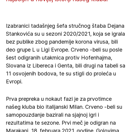
Izabranici tadašnjeg šefa stručnog štaba Dejana
Stankovića su u sezoni 2020/2021, koja se igrala
bez publike zbog pandemije korona virusa, bili
deo grupe L u Ligi Evrope. Crveno -beli su posle
šest odigranih utakmica protiv Hofenhajma,
Slovana iz Libereca i Genta, bili drugi na tabeli sa
11 osvojenih bodova, te su stigli do proleća u
Evropi.
Prva prepreka u nokaut fazi je za prvotimce
našeg kluba bio italijanski Milan. Crveno -beli su
samopouzdanje bazirali na sjajnoj igri i
rezultatima te sezone. Prvi meč je odigran na
Marakani, 18. februara 2021. godine. Golovima