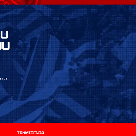
VU
JU
grade
Takmičenja