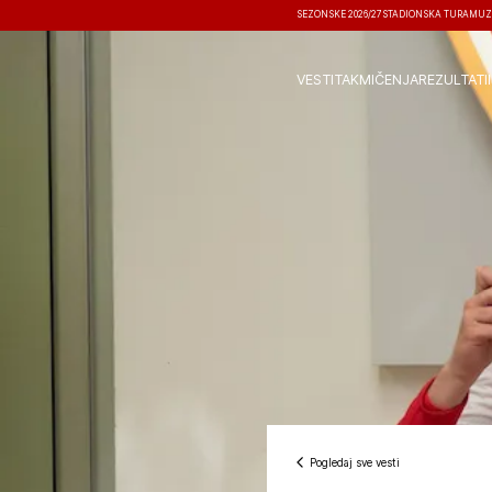
SEZONSKE 2026/27
STADIONSKA TURA
MUZ
VESTI
TAKMIČENJA
REZULTATI
Pogledaj sve vesti