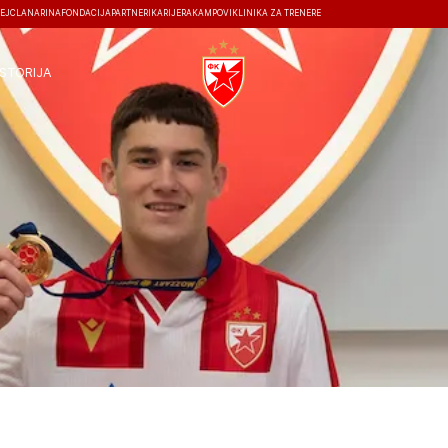
EJ
ČLANARINA
FONDACIJA
PARTNERI
KARIJERA
KAMPOVI
KLINIKA ZA TRENERE
ISTORIJA