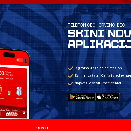
TELEFON CEO- CRVENO-BEO
SKINI NO
APLIKACI
Digitalna ulaznica na stadion
Zanimljiva takmičenja i vredne na
Najsvežije vesti i meč centar
Vesti