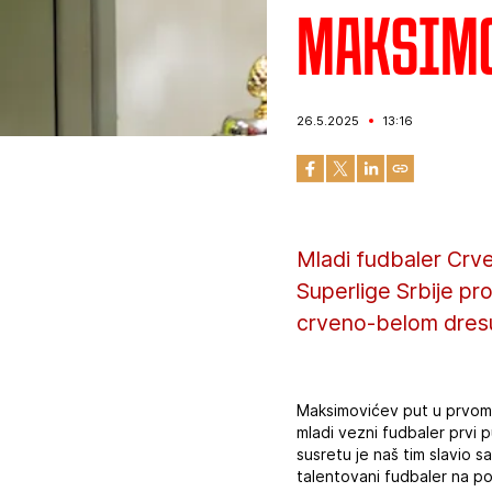
Maksimo
26.5.2025
13:16
Mladi fudbaler Crv
Superlige Srbije pr
crveno-belom dres
Maksimovićev put u prvom 
mladi vezni fudbaler prvi 
susretu je naš tim slavio s
talentovani fudbaler na po