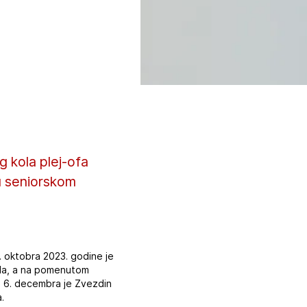
 kola plej-ofa
 u seniorskom
. oktobra 2023. godine je
jala, a na pomenutom
og 6. decembra je Zvezdin
.