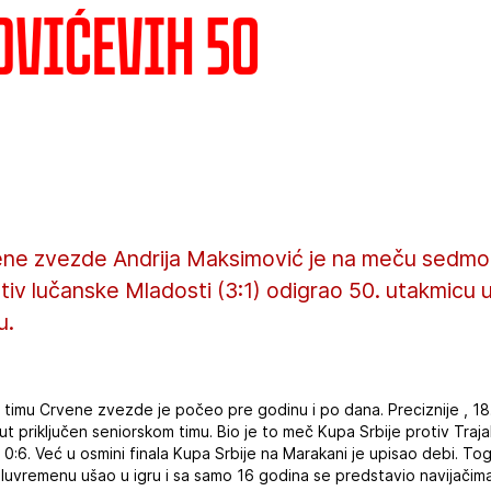
vićevih 50
ene zvezde Andrija Maksimović je na meču sedmog
otiv lučanske Mladosti (3:1) odigrao 50. utakmicu
u.
timu Crvene zvezde je počeo pre godinu i po dana. Preciznije , 18
put priključen seniorskom timu. Bio je to meč Kupa Srbije protiv Tra
a 0:6. Već u osmini finala Kupa Srbije na Marakani je upisao debi. T
luvremenu ušao u igru i sa samo 16 godina se predstavio navijačima