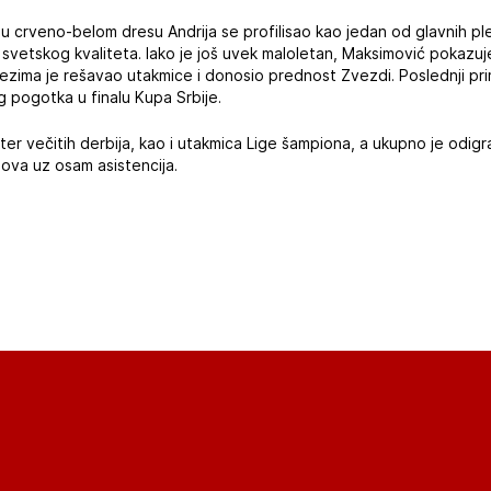
u crveno-belom dresu Andrija se profilisao kao jedan od glavnih pl
svetskog kvaliteta. Iako je još uvek maloletan, Maksimović pokazuje 
tezima je rešavao utakmice i donosio prednost Zvezdi. Poslednji pr
 pogotka u finalu Kupa Srbije.
ter večitih derbija, kao i utakmica Lige šampiona, a ukupno je odigr
ova uz osam asistencija.