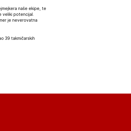
ejmejkera naše ekipe, te
veliki potencijal.
imer je neverovatna
ao 39 takmičarskih