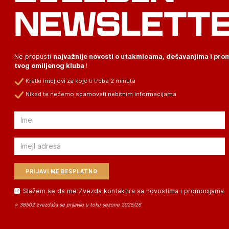
NEWSLETT
Ne propusti
najvažnije novosti o utakmicama, dešavanjima i pr
tvog omiljenog kluba
!
Kratki imejlovi za koje ti treba 2 minuta
Nikad te nećemo spamovati nebitnim informacijama
Email
Email
Slažem se da me Zvezda kontaktira sa novostima i promocijama
⭐ 38502 zvezdaša se prijavilo u toku sezone 2025/26