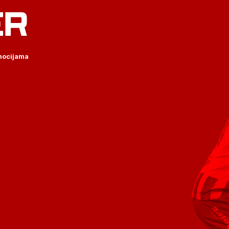
ER
omocijama