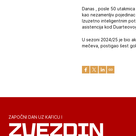
Danas , posle 50 utakmica 
kao nezamenljiv pojedinac 
Izuzetno inteligentnim po
asistencija kod Duarteovog
U sezoni 2024/25 je bio ak
mečeva, postigao šest gol
ZAPOČNI DAN UZ KAFICU I
ZVEZDIN