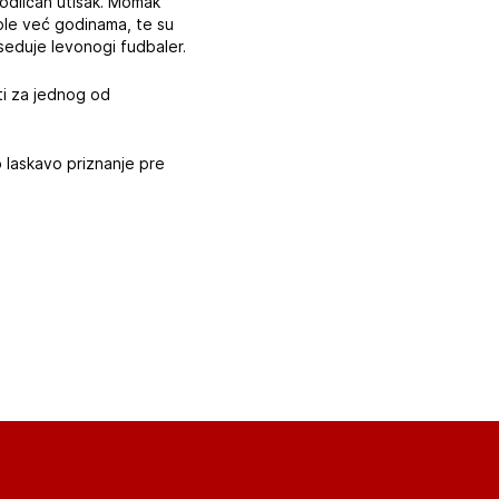
 odličan utisak. Momak
ole već godinama, te su
eduje levonogi fudbaler.
ti za jednog od
o laskavo priznanje pre