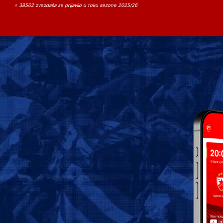
⭐ 38502 zvezdaša se prijavilo u toku sezone 2025/26