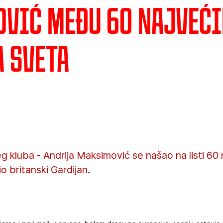
vić među 60 najveći
a sveta
g kluba - Andrija Maksimović se našao na listi 60 
io britanski Gardijan.