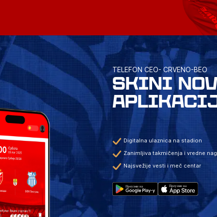
TELEFON CEO- CRVENO-BEO
SKINI NO
APLIKACI
Digitalna ulaznica na stadion
Zanimljiva takmičenja i vredne na
Najsvežije vesti i meč centar