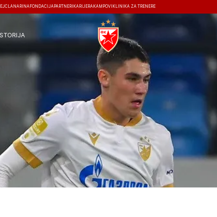
EJ
ČLANARINA
FONDACIJA
PARTNERI
KARIJERA
KAMPOVI
KLINIKA ZA TRENERE
ISTORIJA