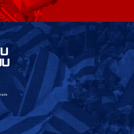
VU
JU
grade