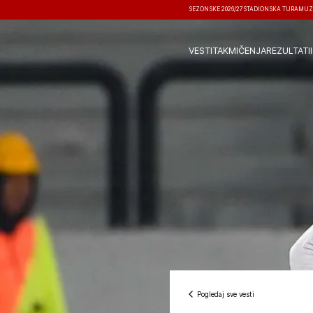
SEZONSKE 2026/27
STADIONSKA TURA
MUZ
VESTI
TAKMIČENJA
REZULTATI
Pogledaj sve vesti