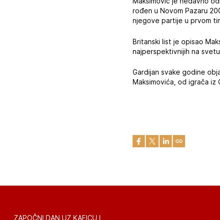
Maksimović je nedavno odi
rođen u Novom Pazaru 2007
njegove partije u prvom t
Britanski list je opisao M
najperspektivnijih na svetu
Gardijan svake godine obja
Maksimovića, od igrača iz 
ZAPOČNI DAN UZ KAFICU I