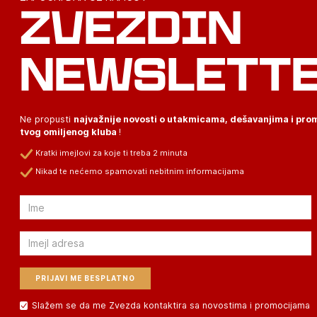
ZVEZDIN
NEWSLETT
Ne propusti
najvažnije novosti o utakmicama, dešavanjima i pr
tvog omiljenog kluba
!
Kratki imejlovi za koje ti treba 2 minuta
Nikad te nećemo spamovati nebitnim informacijama
Email
Email
Slažem se da me Zvezda kontaktira sa novostima i promocijama