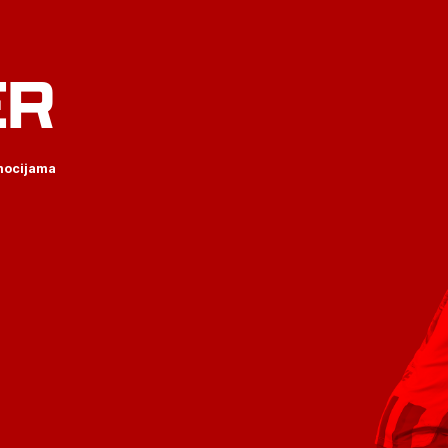
ER
omocijama