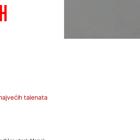
h
najvećih talenata