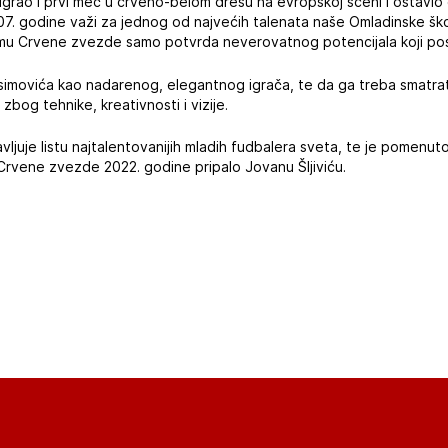
grao i prvi meč u crveno-belom dresu na evropskoj sceni i ostavio
. godine važi za jednog od najvećih talenata naše Omladinske šk
imu Crvene zvezde samo potvrda neverovatnog potencijala koji pos
aksimovića kao nadarenog, elegantnog igrača, te da ga treba smatra
 zbog tehnike, kreativnosti i vizije.
vljuje listu najtalentovanijih mladih fudbalera sveta, te je pomenut
Crvene zvezde 2022. godine pripalo Jovanu Šljiviću.