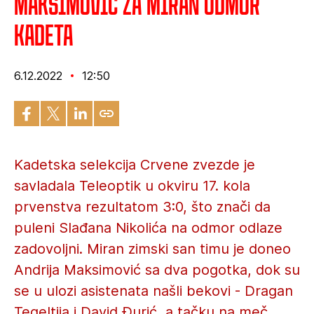
Maksimović za miran odmor
kadeta
6.12.2022
12:50
Kadetska selekcija Crvene zvezde je
savladala Teleoptik u okviru 17. kola
prvenstva rezultatom 3:0, što znači da
puleni Slađana Nikolića na odmor odlaze
zadovoljni. Miran zimski san timu je doneo
Andrija Maksimović sa dva pogotka, dok su
se u ulozi asistenata našli bekovi - Dragan
Tegeltija i David Đurić, a tačku na meč