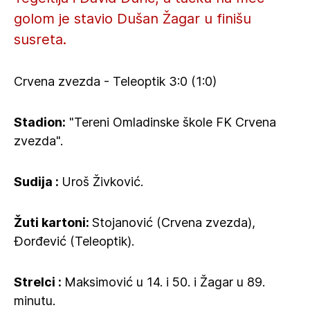
golom je stavio Dušan Žagar u finišu
susreta.
Crvena zvezda - Teleoptik 3:0 (1:0)
Stadion:
"Tereni Omladinske škole FK Crvena
zvezda".
Sudija :
Uroš Živković.
Žuti kartoni:
Stojanović (Crvena zvezda),
Đorđević (Teleoptik).
Strelci :
Maksimović u 14. i 50. i Žagar u 89.
minutu.