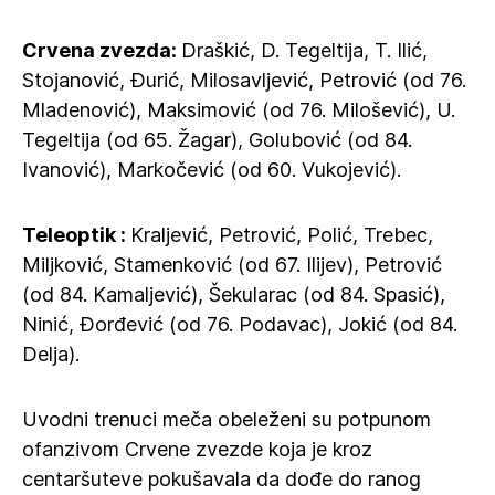
Crvena zvezda:
Draškić, D. Tegeltija, T. Ilić,
Stojanović, Đurić, Milosavljević, Petrović (od 76.
Mladenović), Maksimović (od 76. Milošević), U.
Tegeltija (od 65. Žagar), Golubović (od 84.
Ivanović), Markočević (od 60. Vukojević).
Teleoptik :
Kraljević, Petrović, Polić, Trebec,
Miljković, Stamenković (od 67. Ilijev), Petrović
(od 84. Kamaljević), Šekularac (od 84. Spasić),
Ninić, Đorđević (od 76. Podavac), Jokić (od 84.
Delja).
Uvodni trenuci meča obeleženi su potpunom
ofanzivom Crvene zvezde koja je kroz
centaršuteve pokušavala da dođe do ranog