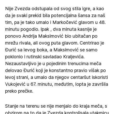
Nije Zvezda odstupala od svog stila igre, a kao
da je svaki prekid bila potencijalna šansa za naš
tim, pa je tako umalo i Markočević glavom u 48.
minutu pogodio. Ipak , dva minuta kasnije je
ponovo Andrija Maksimović bio ubitačan po
mrežu rivala, ali ovog puta glavom. Centrirao je
Đurić sa levog boka, a Maksimović se samo
poklonio i rutinski savladao Kraljevića.
Nezaustavljivo je u pojedinim trenucima meča
delovao Đurić koji je konstantno pravio višak po
levoj strani, a umalo da njegov centaršut iskoristi
Vukojević u 67. minutu, međutim, lopta je završila
preko prečke.
Stanje na terenu se nije menjalo do kraja meča, s
obzirom na to da je Zvezda kontrolisala utakmicu