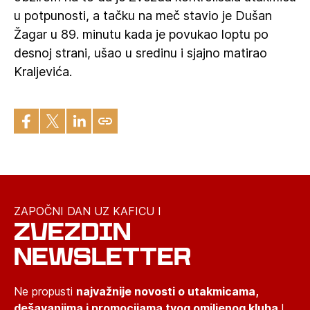
u potpunosti, a tačku na meč stavio je Dušan
Žagar u 89. minutu kada je povukao loptu po
desnoj strani, ušao u sredinu i sjajno matirao
Kraljevića.
ZAPOČNI DAN UZ KAFICU I
ZVEZDIN
NEWSLETTER
Ne propusti
najvažnije novosti o utakmicama,
dešavanjima i promocijama tvog omiljenog kluba
!