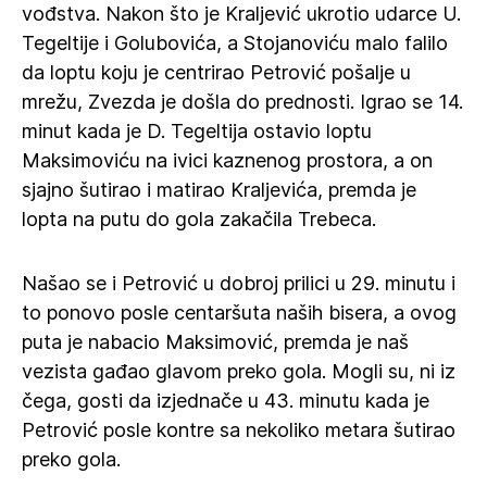
vođstva. Nakon što je Kraljević ukrotio udarce U.
Tegeltije i Golubovića, a Stojanoviću malo falilo
da loptu koju je centrirao Petrović pošalje u
mrežu, Zvezda je došla do prednosti. Igrao se 14.
minut kada je D. Tegeltija ostavio loptu
Maksimoviću na ivici kaznenog prostora, a on
sjajno šutirao i matirao Kraljevića, premda je
lopta na putu do gola zakačila Trebeca.
Našao se i Petrović u dobroj prilici u 29. minutu i
to ponovo posle centaršuta naših bisera, a ovog
puta je nabacio Maksimović, premda je naš
vezista gađao glavom preko gola. Mogli su, ni iz
čega, gosti da izjednače u 43. minutu kada je
Petrović posle kontre sa nekoliko metara šutirao
preko gola.