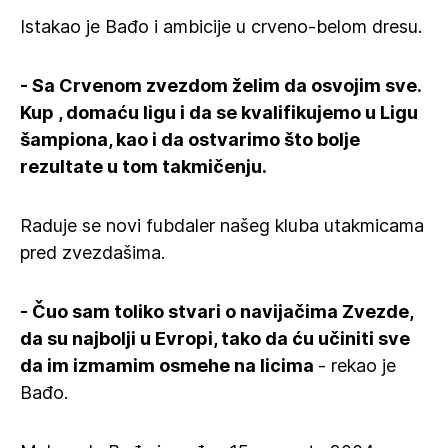
Istakao je Bađo i ambicije u crveno-belom dresu.
- Sa Crvenom zvezdom želim da osvojim sve.
Kup , domaću ligu i da se kvalifikujemo u Ligu
šampiona, kao i da ostvarimo što bolje
rezultate u tom takmičenju.
Raduje se novi fubdaler našeg kluba utakmicama
pred zvezdašima.
- Čuo sam toliko stvari o navijačima Zvezde,
da su najbolji u Evropi, tako da ću učiniti sve
da im izmamim osmehe na licima
- rekao je
Bađo.