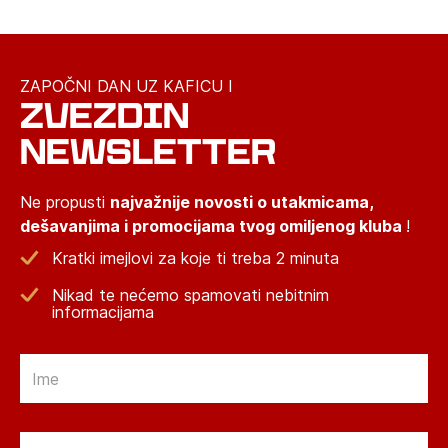
ZAPOČNI DAN UZ KAFICU I
ZVEZDIN
NEWSLETTER
Ne propusti
najvažnije novosti o utakmicama,
dešavanjima i promocijama tvog omiljenog kluba
!
Kratki imejlovi za koje ti treba 2 minuta
Nikad te nećemo spamovati nebitnim
informacijama
Email
Email