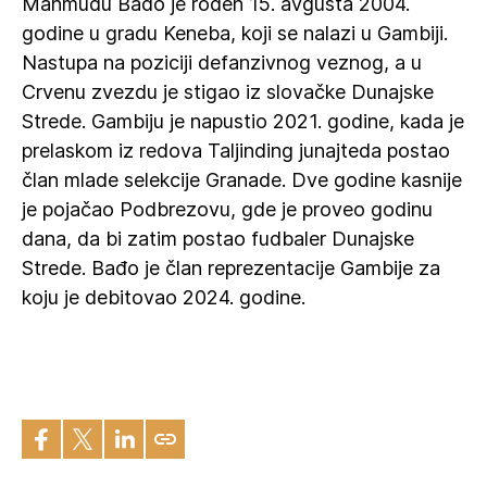
Mahmudu Bađo je rođen 15. avgusta 2004.
godine u gradu Keneba, koji se nalazi u Gambiji.
Nastupa na poziciji defanzivnog veznog, a u
Crvenu zvezdu je stigao iz slovačke Dunajske
Strede. Gambiju je napustio 2021. godine, kada je
prelaskom iz redova Taljinding junajteda postao
član mlade selekcije Granade. Dve godine kasnije
je pojačao Podbrezovu, gde je proveo godinu
dana, da bi zatim postao fudbaler Dunajske
Strede. Bađo je član reprezentacije Gambije za
koju je debitovao 2024. godine.