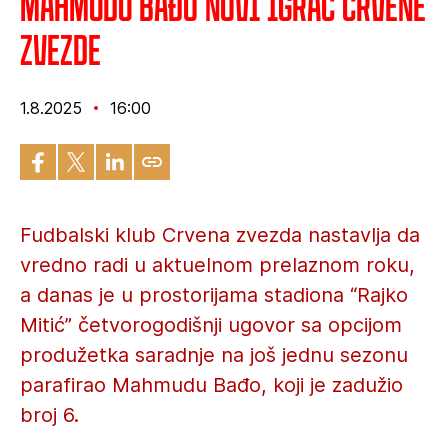
Mahmudu Bađo novi igrač Crvene
zvezde
1.8.2025
16:00
Fudbalski klub Crvena zvezda nastavlja da
vredno radi u aktuelnom prelaznom roku,
a danas je u prostorijama stadiona “Rajko
Mitić” četvorogodišnji ugovor sa opcijom
produžetka saradnje na još jednu sezonu
parafirao Mahmudu Bađo, koji je zadužio
broj 6.