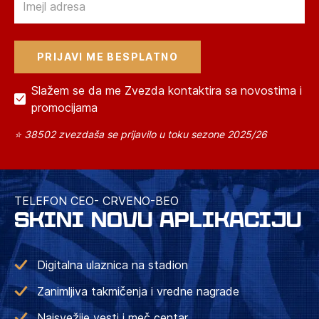
Slažem se da me Zvezda kontaktira sa novostima i
promocijama
⭐ 38502 zvezdaša se prijavilo u toku sezone 2025/26
TELEFON CEO- CRVENO-BEO
SKINI NOVU APLIKACIJU
Digitalna ulaznica na stadion
Zanimljiva takmičenja i vredne nagrade
Najsvežije vesti i meč centar