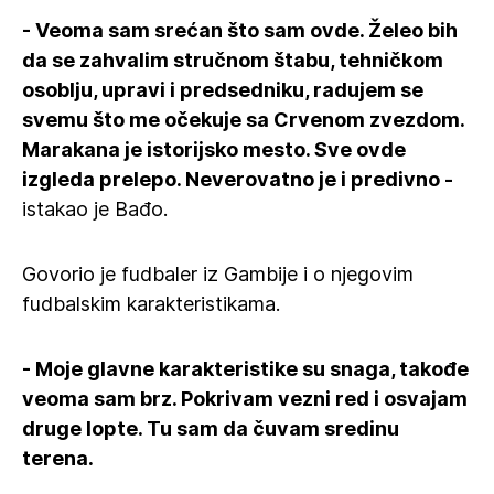
- Veoma sam srećan što sam ovde. Želeo bih
da se zahvalim stručnom štabu, tehničkom
osoblju, upravi i predsedniku, radujem se
svemu što me očekuje sa Crvenom zvezdom.
Marakana je istorijsko mesto. Sve ovde
izgleda prelepo. Neverovatno je i predivno -
istakao je Bađo.
Govorio je fudbaler iz Gambije i o njegovim
fudbalskim karakteristikama.
- Moje glavne karakteristike su snaga, takođe
veoma sam brz. Pokrivam vezni red i osvajam
druge lopte. Tu sam da čuvam sredinu
terena.