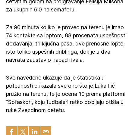
četvrtim golom na proigravanje Felisija Milsona
za ukupnih 6:0 na semaforu.
Za 90 minuta koliko je proveo na terenu je imao
74 kontakta sa loptom, 88 procenata uspešnosti
dodavanja, tri ključna pasa, dve prenosne lopte,
isto toliko uspešnih driblinga, dok je u dva
navrata zaustavio napad rivala.
Sve navedeno ukazuje da je statistika u
potpunosti prikazala sve ono što je Luka Ilić
pružio na terenu, te je ocena 10 prema platformi
“Sofaskor”, koju fudbaleri retko dobijaju otišla u
ruke Zvezdinom detetu.