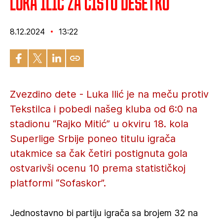
Luka Ilić za čistu desetku
8.12.2024
13:22
Zvezdino dete - Luka Ilić je na meču protiv
Tekstilca i pobedi našeg kluba od 6:0 na
stadionu “Rajko Mitić” u okviru 18. kola
Superlige Srbije poneo titulu igrača
utakmice sa čak četiri postignuta gola
ostvarivši ocenu 10 prema statističkoj
platformi “Sofaskor”.
Jednostavno bi partiju igrača sa brojem 32 na