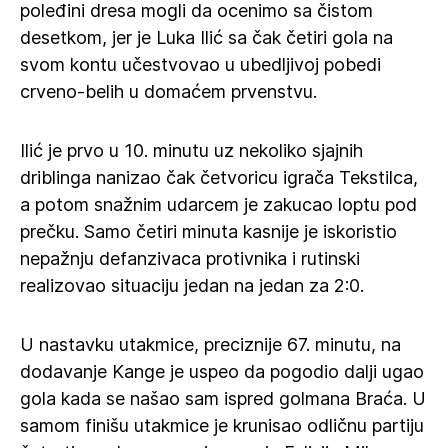
poleđini dresa mogli da ocenimo sa čistom
desetkom, jer je Luka Ilić sa čak četiri gola na
svom kontu učestvovao u ubedljivoj pobedi
crveno-belih u domaćem prvenstvu.
Ilić je prvo u 10. minutu uz nekoliko sjajnih
driblinga nanizao čak četvoricu igrača Tekstilca,
a potom snažnim udarcem je zakucao loptu pod
prečku. Samo četiri minuta kasnije je iskoristio
nepažnju defanzivaca protivnika i rutinski
realizovao situaciju jedan na jedan za 2:0.
U nastavku utakmice, preciznije 67. minutu, na
dodavanje Kange je uspeo da pogodio dalji ugao
gola kada se našao sam ispred golmana Braća. U
samom finišu utakmice je krunisao odličnu partiju