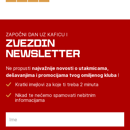
ZAPOČNI DAN UZ KAFICU I
ZVEZDIN
NEWSLETTER
Ne propusti
najvažnije novosti o utakmicama,
dešavanjima i promocijama tvog omiljenog kluba
!
Kratki imejlovi za koje ti treba 2 minuta
Nikad te nećemo spamovati nebitnim
informacijama
Email