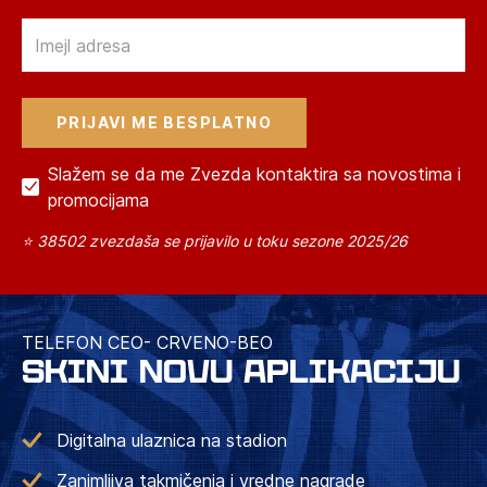
Email
Slažem se da me Zvezda kontaktira sa novostima i
promocijama
⭐ 38502 zvezdaša se prijavilo u toku sezone 2025/26
TELEFON CEO- CRVENO-BEO
SKINI NOVU APLIKACIJU
Digitalna ulaznica na stadion
Zanimljiva takmičenja i vredne nagrade