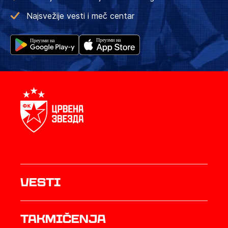
Najsvežije vesti i meč centar
Vesti
Takmičenja