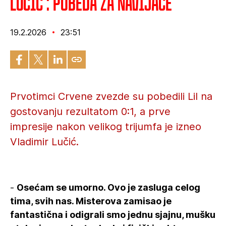
Lučić : Pobeda za navijače
19.2.2026
23:51
Prvotimci Crvene zvezde su pobedili Lil na
gostovanju rezultatom 0:1, a prve
impresije nakon velikog trijumfa je izneo
Vladimir Lučić.
-
Osećam se umorno. Ovo je zasluga celog
tima, svih nas. Misterova zamisao je
fantastična i odigrali smo jednu sjajnu, mušku