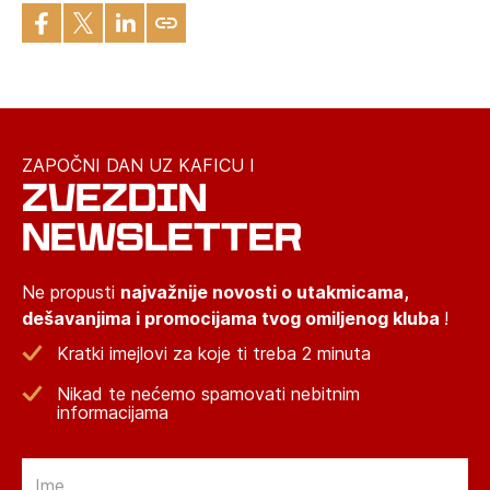
ZAPOČNI DAN UZ KAFICU I
ZVEZDIN
NEWSLETTER
Ne propusti
najvažnije novosti o utakmicama,
dešavanjima i promocijama tvog omiljenog kluba
!
Kratki imejlovi za koje ti treba 2 minuta
Nikad te nećemo spamovati nebitnim
informacijama
Email