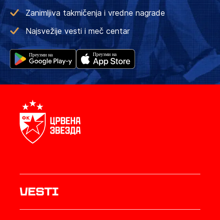
Zanimljiva takmičenja i vredne nagrade
Najsvežije vesti i meč centar
Vesti