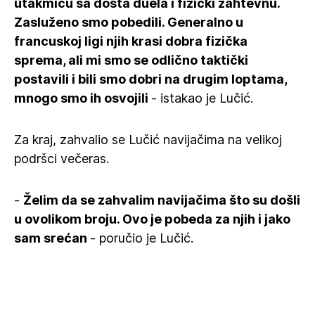
utakmicu sa dosta duela i fizički zahtevnu.
Zasluženo smo pobedili. Generalno u
francuskoj ligi njih krasi dobra fizička
sprema, ali mi smo se odlično taktički
postavili i bili smo dobri na drugim loptama,
mnogo smo ih osvojili
- istakao je Lučić.
Za kraj, zahvalio se Lučić navijačima na velikoj
podršci večeras.
-
Želim da se zahvalim navijačima što su došli
u ovolikom broju. Ovo je pobeda za njih i jako
sam srećan
- poručio je Lučić.