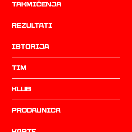
Takmičenja
rezultati
istorija
TIM
Klub
prodavnica
Karte