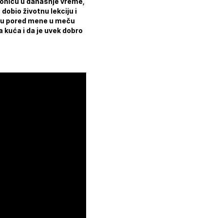
čionicu u današnje vreme,
dobio životnu lekciju i
upu pored mene u meču
a kuća i da je uvek dobro