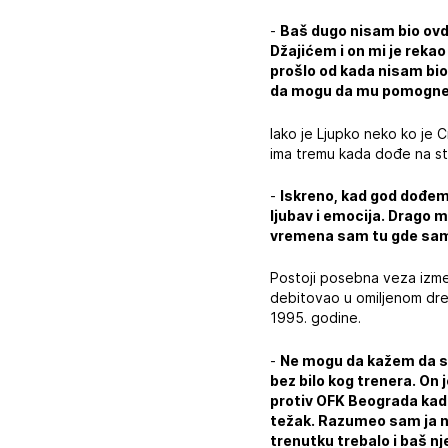
-
Baš dugo nisam bio ov
Džajićem i on mi je reka
prošlo od kada nisam bio
da mogu da mu pomognem
Iako je Ljupko neko ko je C
ima tremu kada dođe na st
-
Iskreno, kad god dođem 
ljubav i emocija. Drago 
vremena sam tu gde sam 
Postoji posebna veza izmeđ
debitovao u omiljenom dre
1995. godine.
-
Ne mogu da kažem da sa
bez bilo kog trenera. On 
protiv OFK Beograda kad s
težak. Razumeo sam ja nj
trenutku trebalo i baš n