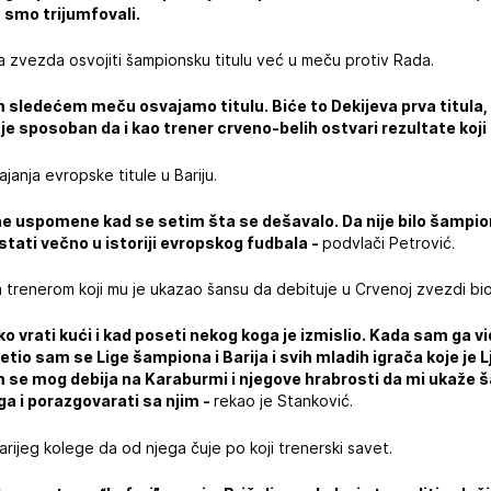
u smo trijumfovali.
a zvezda osvojiti šampionsku titulu već u meču protiv Rada.
 sledećem meču osvajamo titulu. Biće to Dekijeva prva titula
e sposoban da i kao trener crveno-belih ostvari rezultate koji 
janja evropske titule u Bariju.
ne uspomene kad se setim šta se dešavalo. Da nije bilo šampions
stati večno u istoriji evropskog fudbala -
podvlači Petrović.
trenerom koji mu je ukazao šansu da debituje u Crvenoj zvezdi bio 
ko vrati kući i kad poseti nekog koga je izmislio. Kada sam ga v
tio sam se Lige šampiona i Barija i svih mladih igrača koje je 
am se mog debija na Karaburmi i njegove hrabrosti da mi ukaže
 ga i porazgovarati sa njim -
rekao je Stanković.
tarijeg kolege da od njega čuje po koji trenerski savet.