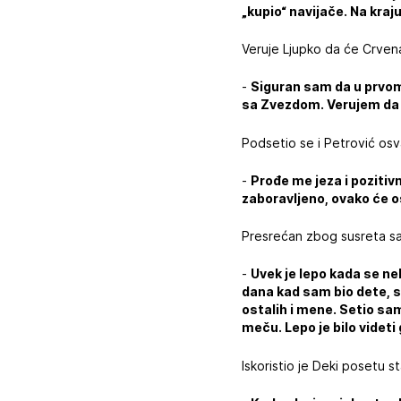
„kupio“ navijače. Na kraj
Veruje Ljupko da će Crven
-
Siguran sam da u prvom
sa Zvezdom. Verujem da j
Podsetio se i Petrović osva
-
Prođe me jeza i pozitiv
zaboravljeno, ovako će o
Presrećan zbog susreta sa 
-
Uvek je lepo kada se ne
dana kad sam bio dete, se
ostalih i mene. Setio s
meču. Lepo je bilo videti
Iskoristio je Deki posetu s