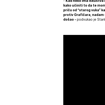
-
Kad neko ima iskustva k
kako učiniti to da te mom
priču od “starog vuka” k
protiv Grafičara, nadam s
došao -
podvukao je Stan