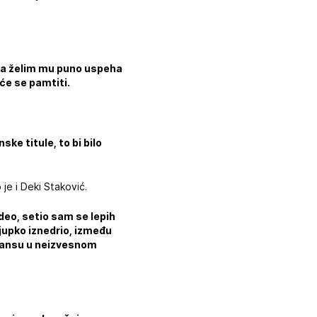
, a želim mu puno uspeha
će se pamtiti.
ke titule, to bi bilo
je i Deki Staković.
ideo, setio sam se lepih
Ljupko iznedrio, između
 šansu u neizvesnom