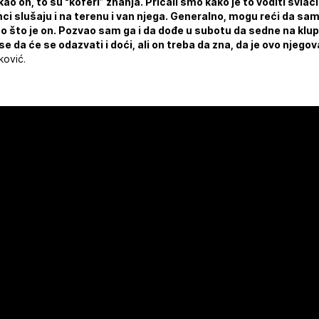
ao on, to su “koferi” znanja. Pričali smo kako je to voditi svla
ci slušaju i na terenu i van njega. Generalno, mogu reći da sam 
ao što je on. Pozvao sam ga i da dođe u subotu da sedne na kl
e da će se odazvati i doći, ali on treba da zna, da je ovo njegov
ković.