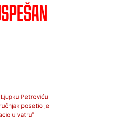
uspešan
e Ljupku Petroviću
učnjak posetio je
cio u vatru“ i