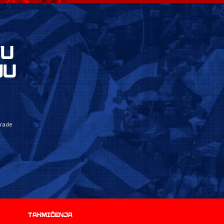
VU
JU
grade
Takmičenja