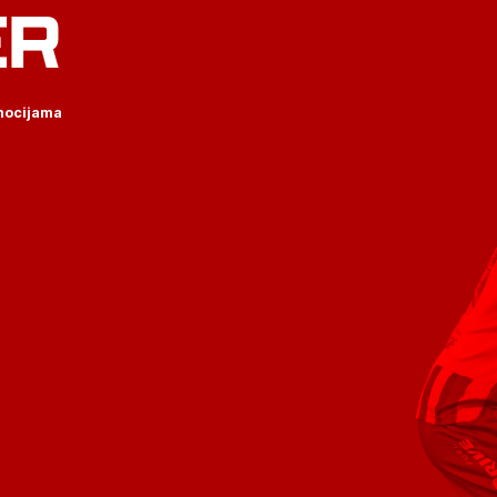
ER
omocijama