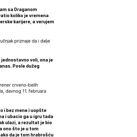
 sam sa Draganom
vatio koliko je vremena
erske karijere, a verujem
učnjak priznaje da i dalje
jednostavno voli, ona je
 danas. Posle dužeg
trener crveno-belih
a, davnog 11. februara
o i bez mene i uopšte
na i ubacio ga u igru tada
 ulazi, a rezultat je bio
a ono što je u tom
 tako da je tom hrabrošću