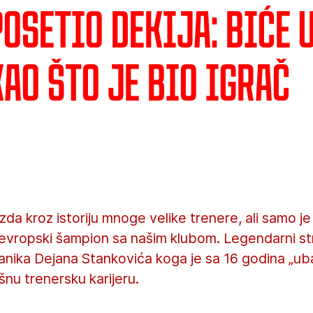
posetio Dekija: Biće 
ao što je bio igrač
zda kroz istoriju mnoge velike trenere, ali samo j
evropski šampion sa našim klubom. Legendarni str
anika Dejana Stankovića koga je sa 16 godina „uba
nu trenersku karijeru.