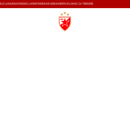
EJ
ČLANARINA
FONDACIJA
PARTNERI
KARIJERA
KAMPOVI
KLINIKA ZA TRENERE
ISTORIJA