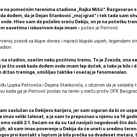
de na pomoćnim terenima stadiona „Rajko Mitić“. Razgovarao
o da dođem, da je Dejan Stanković „moj igrač“ i tek tada sam sh
 ovde. Hteo sam da poželim sreću Dekiju, on je na početku tren
 savetima i iskustvom koje imam -
počeo je Petrović.
rvenoj zvezdi sa klupe doneo i najveći klupski uspeh, legendarni str
adion.
na stadion, osetim neku pozitivnu tremu. To je Zvezda, ona se 
mi je što uvek kada dođem ovde imam lep doček, a tako je bilo i
držao treninge, smišljao taktike i osećaj je fenomenalan.
u Ljupka Petrovića i Dejana Stankovića, s obzirom da je sadašnji 
su kada ga je Petrović poslao na teren u meču protiv OFK Beograd
m zaslužan za Dekijevu karijeru, jer sam siguran da bi on uspe
je imao veliki talenat, a ja sam to prepoznao u njemu sa 16 godi
mo vodili 2:1. Sećam se da su tad navijači negodovali što dečak
ih, ali sam imao poverenje u Dekija da će uneti u sredinu teren
jegov prvi kontakt s loptom je bila prečka sa dvadeset metara,