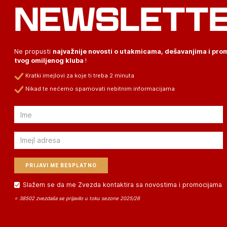
NEWSLETT
Ne propusti
najvažnije novosti o utakmicama, dešavanjima i pr
tvog omiljenog kluba
!
Kratki imejlovi za koje ti treba 2 minuta
Nikad te nećemo spamovati nebitnim informacijama
Email
Email
Slažem se da me Zvezda kontaktira sa novostima i promocijama
⭐ 38502 zvezdaša se prijavilo u toku sezone 2025/26