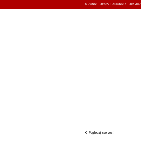
SEZONSKE 2026/27
STADIONSKA TURA
MUZ
VESTI
TAKMIČENJA
REZULTATI
Pogledaj sve vesti