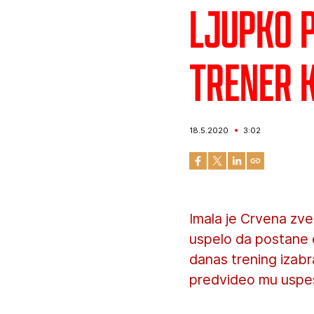
Ljupko 
trener k
18.5.2020
3:02
Imala je Crvena zve
uspelo da postane 
danas trening izabr
predvideo mu uspeš