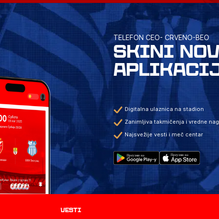
TELEFON CEO- CRVENO-BEO
SKINI NO
APLIKACI
Digitalna ulaznica na stadion
Zanimljiva takmičenja i vredne na
Najsvežije vesti i meč centar
Vesti