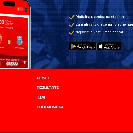
Digitalna ulaznica na stadion
Zanimljiva takmičenja i vredne na
Najsvežije vesti i meč centar
Vesti
rezultati
TIM
prodavnica