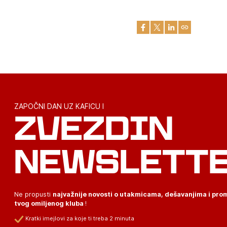
ZAPOČNI DAN UZ KAFICU I
ZVEZDIN
NEWSLETT
Ne propusti
najvažnije novosti o utakmicama, dešavanjima i pr
tvog omiljenog kluba
!
Kratki imejlovi za koje ti treba 2 minuta