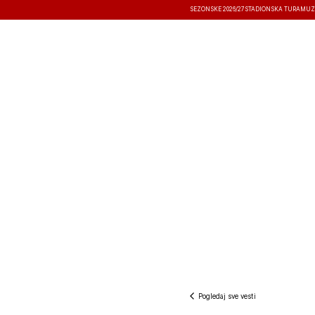
SEZONSKE 2026/27
STADIONSKA TURA
MUZ
VESTI
TAKMIČENJA
REZULTATI
Pogledaj sve vesti