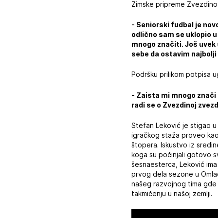
Zimske pripreme Zvezdino 
- Seniorski fudbal je nov
odlično sam se uklopio u
mnogo značiti. Još uvek 
sebe da ostavim najbolji
Podršku prilikom potpisa u
- Zaista mi mnogo znači 
radi se o Zvezdinoj zvez
Stefan Leković je stigao u
igračkog staža proveo kao
štopera. Iskustvo iz sredi
koga su počinjali gotovo s
šesnaesterca, Leković ima
prvog dela sezone u Omladi
našeg razvojnog tima gde ć
takmičenju u našoj zemlji.