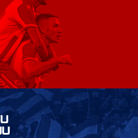
VU
JU