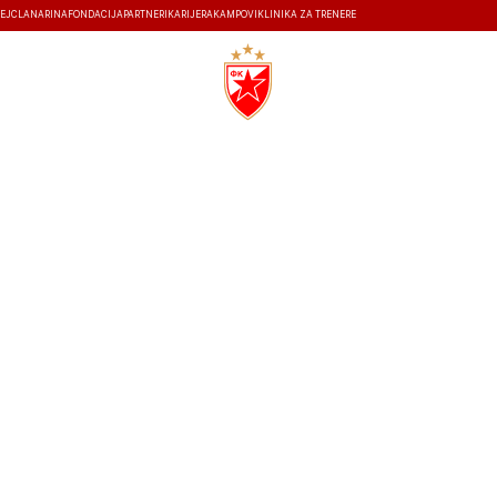
EJ
ČLANARINA
FONDACIJA
PARTNERI
KARIJERA
KAMPOVI
KLINIKA ZA TRENERE
ISTORIJA