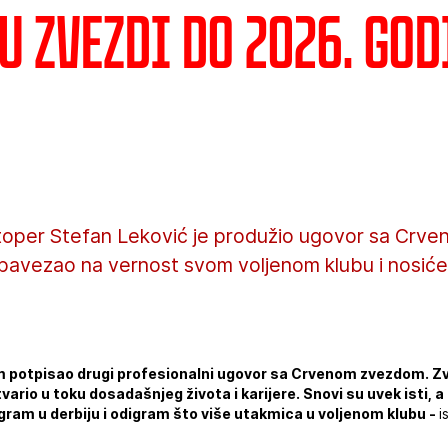
u Zvezdi do 2026. god
štoper Stefan Leković je produžio ugovor sa Crv
obavezao na vernost svom voljenom klubu i nosiće
 potpisao drugi profesionalni ugovor sa Crvenom zvezdom. Zv
tvario u toku dosadašnjeg života i karijere. Snovi su uvek isti, 
gram u derbiju i odigram što više utakmica u voljenom klubu -
i