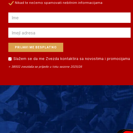
Nikad te nećemo spamovati nebitnim informacijama
Email
Email
Slažem se da me Zvezda kontaktira sa novostima i promocijama
⭐ 38502 zvezdaša se prijavilo u toku sezone 2025/26