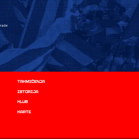
grade
Takmičenja
istorija
Klub
Karte