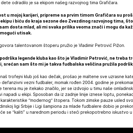
dete odradilo je sa ekipom našeg razvojnog tima Grafičara.
ost u mojoj karijeri, pripreme sa prvim timom Grafičara su proš
 ekipu i biću do kraja sezone deo Zvezdinog razvojnog tima, št
sam dosta mlad, ali mi svaka prilika veoma znači i mogu da ka
 mogući utisak.
govora talentovanom štoperu pružio je Vladimir Petrović Pižon.
podrška legende kluba kao što je Vladimir Petrović, ne treba tr
di, srećan sam što mi je takva fudbalska veličina pružila podrš
 naš trofejni klub još kao dečak, prošao je maltene sve uzrasne kate
 defanzivni vezni fudbaler, momak rođen 2004. godine je prekoma
ne terena mu je itekako značilo, jer se izdvojio u timu naše omladin
vi napadi u ekipi. Sposoban da iz zadnje linije iznese loptu, poneka
 karakteristike “modernog“ štopera. Tokom zimske pauze usled svoji
nskoj ligi Srbije i Ligi šampiona za mlade fudbalere dobio je prek
e se “kaliti” u narednom periodu i steći prekopotrebno iskustvo u