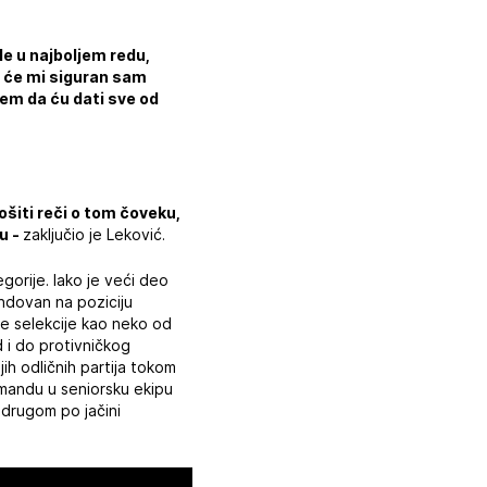
le u najboljem redu,
o će mi siguran sam
žem da ću dati sve od
ošiti reči o tom čoveku,
ku -
zaključio je Leković.
gorije. Iako je veći deo
ndovan na poziciju
ske selekcije kao neko od
d i do protivničkog
h odličnih partija tokom
omandu u seniorsku ekipu
 drugom po jačini