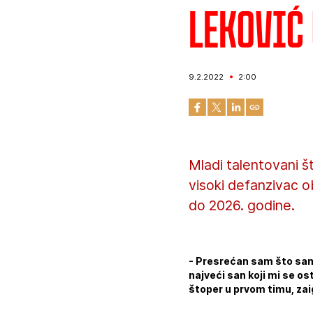
Leković 
9.2.2022
2:00
Mladi talentovani 
visoki defanzivac 
do 2026. godine.
- Presrećan sam što sam
najveći san koji mi se os
štoper u prvom timu, zai