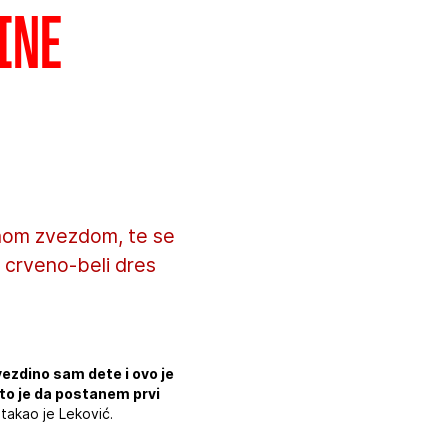
ine
enom zvezdom, te se
 crveno-beli dres
ezdino sam dete i ovo je
a to je da postanem prvi
stakao je Leković.