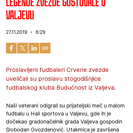
Legende Zvezde gostovale u
Valjevu
27.11.2019
6:29
Proslavljeni fudbaleri Crvene zvezde
uveličali su proslavu stogodišnjice
fudbalskog kluba Budućnost iz Valjeva.
Naši veterani odigrali su prijateljski meč u malom
fudbalu u Hali sportova u Valjevu, gde ih je
dočekao gradonačelnik grada Valjeva gospodin
Slobodan Gvozdenović. Utakmica je završena