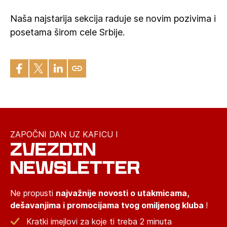
Naša najstarija sekcija raduje se novim pozivima i
posetama širom cele Srbije.
ZAPOČNI DAN UZ KAFICU I
ZVEZDIN
NEWSLETTER
Ne propusti
najvažnije novosti o utakmicama,
dešavanjima i promocijama tvog omiljenog kluba
!
Kratki imejlovi za koje ti treba 2 minuta