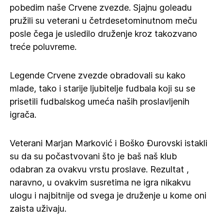
pobedim naše Crvene zvezde. Sjajnu goleadu
pružili su veterani u četrdesetominutnom meču
posle čega je usledilo druženje kroz takozvano
treće poluvreme.
Legende Crvene zvezde obradovali su kako
mlade, tako i starije ljubitelje fudbala koji su se
prisetili fudbalskog umeća naših proslavljenih
igrača.
Veterani Marjan Marković i Boško Đurovski istakli
su da su počastvovani što je baš naš klub
odabran za ovakvu vrstu proslave. Rezultat ,
naravno, u ovakvim susretima ne igra nikakvu
ulogu i najbitnije od svega je druženje u kome oni
zaista uživaju.