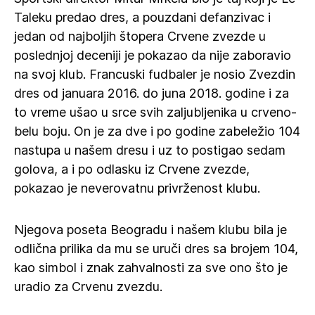
Taleku predao dres, a pouzdani defanzivac i
jedan od najboljih štopera Crvene zvezde u
poslednjoj deceniji je pokazao da nije zaboravio
na svoj klub. Francuski fudbaler je nosio Zvezdin
dres od januara 2016. do juna 2018. godine i za
to vreme ušao u srce svih zaljubljenika u crveno-
belu boju. On je za dve i po godine zabeležio 104
nastupa u našem dresu i uz to postigao sedam
golova, a i po odlasku iz Crvene zvezde,
pokazao je neverovatnu privrženost klubu.
Njegova poseta Beogradu i našem klubu bila je
odlična prilika da mu se uruči dres sa brojem 104,
kao simbol i znak zahvalnosti za sve ono što je
uradio za Crvenu zvezdu.