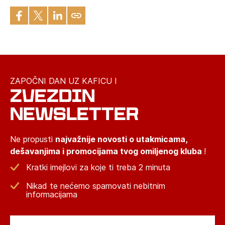
ZAPOČNI DAN UZ KAFICU I
ZVEZDIN
NEWSLETTER
Ne propusti
najvažnije novosti o utakmicama,
dešavanjima i promocijama tvog omiljenog kluba
!
Kratki imejlovi za koje ti treba 2 minuta
Nikad te nećemo spamovati nebitnim
informacijama
Email