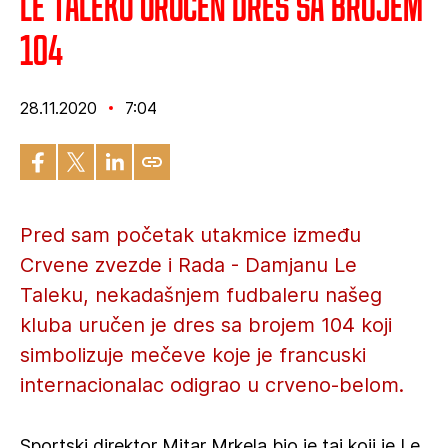
Le Taleku uručen dres sa brojem
104
28.11.2020
7:04
Pred sam početak utakmice između
Crvene zvezde i Rada - Damjanu Le
Taleku, nekadašnjem fudbaleru našeg
kluba uručen je dres sa brojem 104 koji
simbolizuje mečeve koje je francuski
internacionalac odigrao u crveno-belom.
Sportski direktor Mitar Mrkela bio je taj koji je Le