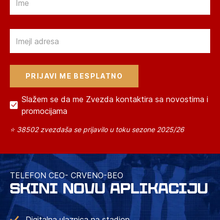
Email
Slažem se da me Zvezda kontaktira sa novostima i
promocijama
⭐ 38502 zvezdaša se prijavilo u toku sezone 2025/26
TELEFON CEO- CRVENO-BEO
SKINI NOVU APLIKACIJU
Digitalna ulaznica na stadion