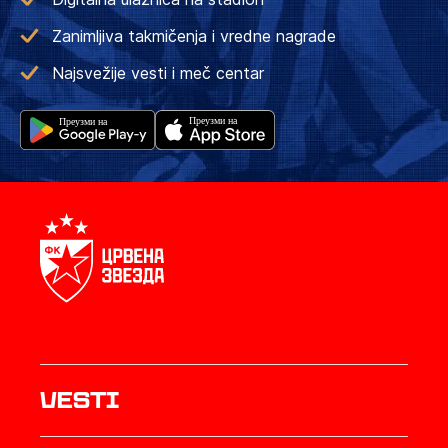
Zanimljiva takmičenja i vredne nagrade
Najsvežije vesti i meč centar
Vesti