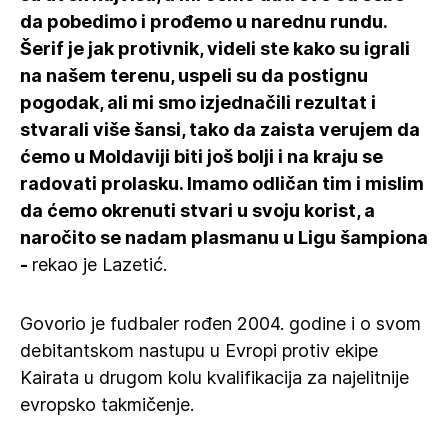
da pobedimo i prođemo u narednu rundu.
Šerif je jak protivnik, videli ste kako su igrali
na našem terenu, uspeli su da postignu
pogodak, ali mi smo izjednačili rezultat i
stvarali više šansi, tako da zaista verujem da
ćemo u Moldaviji biti još bolji i na kraju se
radovati prolasku. Imamo odličan tim i mislim
da ćemo okrenuti stvari u svoju korist, a
naročito se nadam plasmanu u Ligu šampiona
-
rekao je Lazetić.
Govorio je fudbaler rođen 2004. godine i o svom
debitantskom nastupu u Evropi protiv ekipe
Kairata u drugom kolu kvalifikacija za najelitnije
evropsko takmičenje.