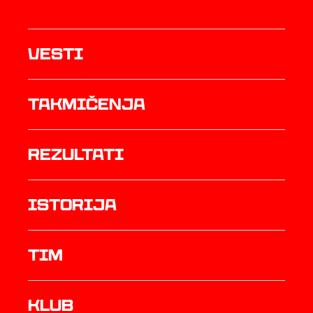
Vesti
Takmičenja
rezultati
istorija
TIM
Klub