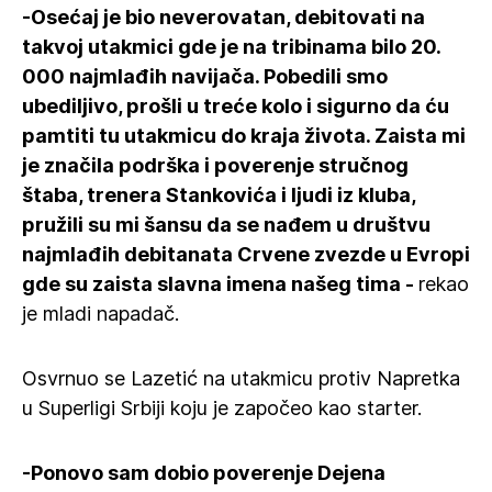
-Osećaj je bio neverovatan, debitovati na
takvoj utakmici gde je na tribinama bilo 20.
000 najmlađih navijača. Pobedili smo
ubediljivo, prošli u treće kolo i sigurno da ću
pamtiti tu utakmicu do kraja života. Zaista mi
je značila podrška i poverenje stručnog
štaba, trenera Stankovića i ljudi iz kluba,
pružili su mi šansu da se nađem u društvu
najmlađih debitanata Crvene zvezde u Evropi
gde su zaista slavna imena našeg tima -
rekao
je mladi napadač.
Osvrnuo se Lazetić na utakmicu protiv Napretka
u Superligi Srbiji koju je započeo kao starter.
-Ponovo sam dobio poverenje Dejena