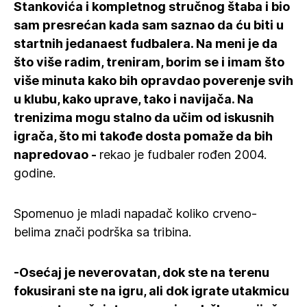
Stankovića i kompletnog stručnog štaba i bio
sam presrećan kada sam saznao da ću biti u
startnih jedanaest fudbalera. Na meni je da
što više radim, treniram, borim se i imam što
više minuta kako bih opravdao poverenje svih
u klubu, kako uprave, tako i navijača. Na
trenizima mogu stalno da učim od iskusnih
igrača, što mi takođe dosta pomaže da bih
napredovao -
rekao je fudbaler rođen 2004.
godine.
Spomenuo je mladi napadač koliko crveno-
belima znači podrška sa tribina.
-Osećaj je neverovatan, dok ste na terenu
fokusirani ste na igru, ali dok igrate utakmicu