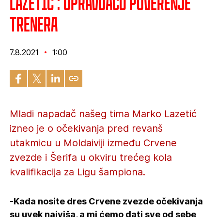
Lazetić : Opravdaću poverenje
trenera
7.8.2021
1:00
Mladi napadač našeg tima Marko Lazetić
izneo je o očekivanja pred revanš
utakmicu u Moldaiviji između Crvene
zvezde i Šerifa u okviru trećeg kola
kvalifikacija za Ligu šampiona.
-Kada nosite dres Crvene zvezde očekivanja
su uvek najviša, a mi ćemo dati sve od sebe