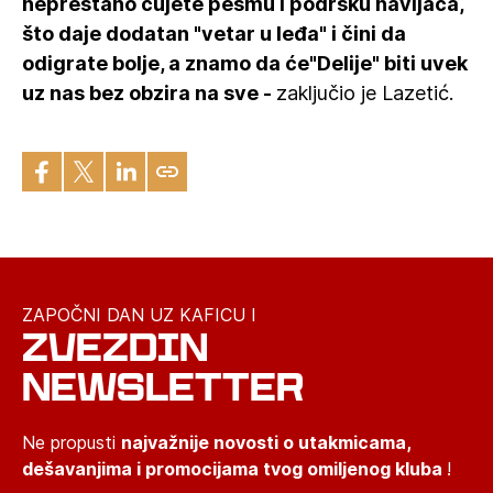
neprestano čujete pesmu i podršku navijača,
što daje dodatan "vetar u leđa" i čini da
odigrate bolje, a znamo da će"Delije" biti uvek
uz nas bez obzira na sve -
zaključio je Lazetić.
ZAPOČNI DAN UZ KAFICU I
ZVEZDIN
NEWSLETTER
Ne propusti
najvažnije novosti o utakmicama,
dešavanjima i promocijama tvog omiljenog kluba
!