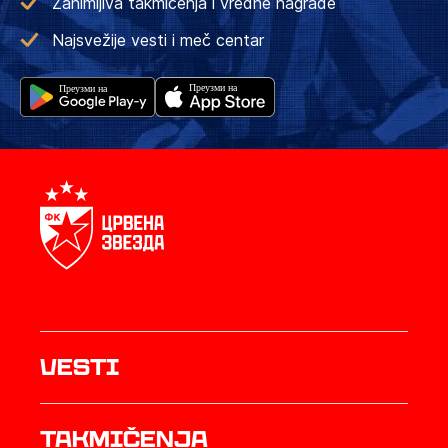
Zanimljiva takmičenja i vredne nagrade
Najsvežije vesti i meč centar
Vesti
Takmičenja