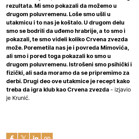
rezultata. Mi smo pokazali da možemo u
drugom poluvremenu. Loše smo ušli u
utakmicu i to nas je koštalo. U drugom delu
smo se bodrili da uđemo hrabrije, a to smo i
pokazali, te smo videli koliko Crvena zvezda
može. Poremetila nas je i povreda Mimovića,
ali smo i pored toga pokazali ko smo u
drugom poluvremenu. Istrošeni smo psihički i
fizički, ali sada moramo da se pripremimo za
derbi. Drugi deo ove utakmice je recept kako
treba da igra klub kao Crvena zvezda
- izjavio
je Krunić.