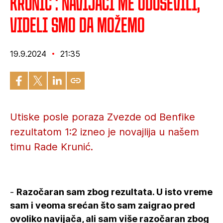
Krunić : Navijači me oduševili,
videli smo da možemo
19.9.2024
21:35
Utiske posle poraza Zvezde od Benfike
rezultatom 1:2 izneo je novajlija u našem
timu Rade Krunić.
-
Razočaran sam zbog rezultata. U isto vreme
sam i veoma srećan što sam zaigrao pred
ovoliko navijača, ali sam više razočaran zbog