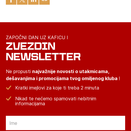
ZAPOČNI DAN UZ KAFICU I
ZVEZDIN
NEWSLETTER
Ne propusti
najvažnije novosti o utakmicama,
dešavanjima i promocijama tvog omiljenog kluba
!
Kratki imejlovi za koje ti treba 2 minuta
Nikad te nećemo spamovati nebitnim
informacijama
Email