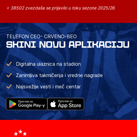
⭐ 38502 zvezdaša se prijavilo u toku sezone 2025/26
TELEFON CEO- CRVENO-BEO
SKINI NOVU APLIKACIJU
Digitalna ulaznica na stadion
Zanimljiva takmičenja i vredne nagrade
Najsvežije vesti i meč centar