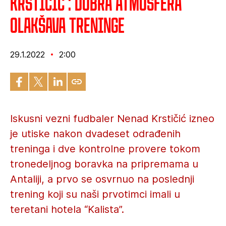
Krstičić : Dobra atmosfera
olakšava treninge
29.1.2022
2:00
Iskusni vezni fudbaler Nenad Krstičić izneo
je utiske nakon dvadeset odrađenih
treninga i dve kontrolne provere tokom
tronedeljnog boravka na pripremama u
Antaliji, a prvo se osvrnuo na poslednji
trening koji su naši prvotimci imali u
teretani hotela “Kalista”.