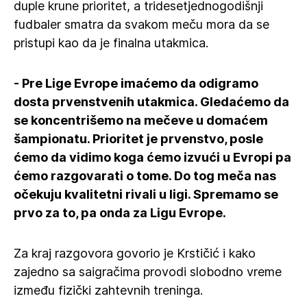
duple krune prioritet, a tridesetjednogodišnji
fudbaler smatra da svakom meču mora da se
pristupi kao da je finalna utakmica.
- Pre Lige Evrope imaćemo da odigramo
dosta prvenstvenih utakmica. Gledaćemo da
se koncentrišemo na mečeve u domaćem
šampionatu. Prioritet je prvenstvo, posle
ćemo da vidimo koga ćemo izvući u Evropi pa
ćemo razgovarati o tome. Do tog meča nas
očekuju kvalitetni rivali u ligi. Spremamo se
prvo za to, pa onda za Ligu Evrope.
Za kraj razgovora govorio je Krstičić i kako
zajedno sa saigračima provodi slobodno vreme
između fizički zahtevnih treninga.