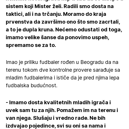
sistem koji Mister želi. Radili smo dosta na
taktici, ali i na trčanju. Moramo do kraja
prvenstva da završimo ono što smo zacrtali,
a to je dupla kruna. Nećemo odustati od toga,
imamo velike šanse da ponovimo uspeh,
spremamo se za to.
Imao je priliku fudbaler rođen u Beogradu da na
terenu tokom dve kontrolne provere sarađuje sa
mladim fudbalerima i ističe da je pred njima lepa
fudbalska budućnost.
- Imamo dosta kvalitetnih mladih igrača i
uvek sam tu za njih. Pomažem im na terenu i
van njega. Slušaju i vredno rade. Ne bih
izdvajao pojedince, svi su oni sa nama i