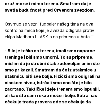
družimo se i mimo terena. Smatram da je
svetla budućnost pred Crvenom zvezdom.
Osvrnuo se vezni fudbaler našeg tima na dva
kontrolna meča koje je Zvezda odigrala protiv
ekipa Maribora i LASK-a na priprema u Antaliji.
- Bilo je teško na terenu, imali smo naporne
treninge i bili smo umorni. To su pripreme,
mislim da je stručni štab zadovoljan onim što
smo prikazali. Smatram da će iz utakmice u
utakmicu biti sve bolje. Fizički smo odigrali na
visokom nivou, istrčali smo ono što je bilo
zacrtano. Taktičke ideje trenera smo ispunili,
ali kao što sam rekao može i bolje. Sutra nas
očekuje treća provera gde se očekuje da