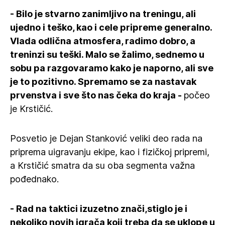
- Bilo je stvarno zanimljivo na treningu, ali
ujedno i teško, kao i cele pripreme generalno.
Vlada odlična atmosfera, radimo dobro, a
treninzi su teški. Malo se žalimo, sednemo u
sobu pa razgovaramo kako je naporno, ali sve
je to pozitivno. Spremamo se za nastavak
prvenstva i sve što nas čeka do kraja -
počeo
je Krstičić.
Posvetio je Dejan Stanković veliki deo rada na
priprema uigravanju ekipe, kao i fizičkoj pripremi,
a Krstičić smatra da su oba segmenta važna
pođednako.
- Rad na taktici izuzetno znači,stiglo je i
nekoliko novih igrača koji treba da se uklope u