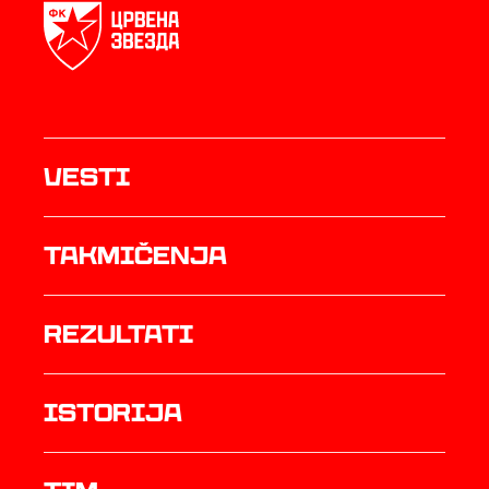
Vesti
Takmičenja
rezultati
istorija