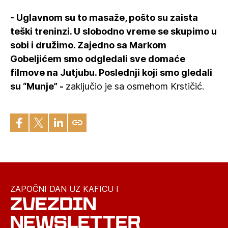
- Uglavnom su to masaže, pošto su zaista
teški treninzi. U slobodno vreme se skupimo u
sobi i družimo. Zajedno sa Markom
Gobeljićem smo odgledali sve domaće
filmove na Jutjubu. Poslednji koji smo gledali
su “Munje” -
zaključio je sa osmehom Krstičić.
ZAPOČNI DAN UZ KAFICU I
ZVEZDIN
NEWSLETTER