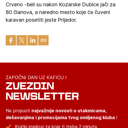
Crveno -beli su nakon Kozarske Dubice jači za
80 članova, a naredno mesto koje će čuveni
karavan posetiti jeste Prijedor.
ZAPOČNI DAN UZ KAFICU I
ZVEZDIN
NEWSLETTER
Ne propusti
najvažnije novosti o utakmicama,
dešavanjima i promocijama tvog omiljenog kluba
!
Kratki imejlovi za koje ti treba 2 minuta