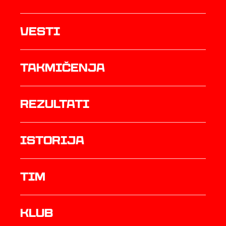
Vesti
Takmičenja
rezultati
istorija
TIM
Klub