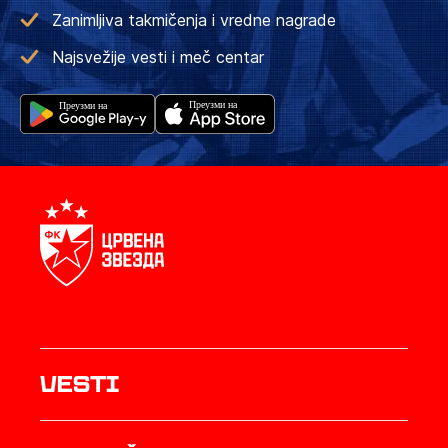
Zanimljiva takmičenja i vredne nagrade
Najsvežije vesti i meč centar
Vesti