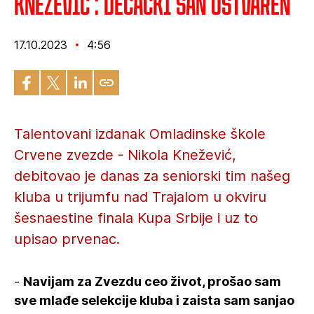
Knežević : Dečački san ostvaren
17.10.2023
4:56
Talentovani izdanak Omladinske škole
Crvene zvezde - Nikola Knežević,
debitovao je danas za seniorski tim našeg
kluba u trijumfu nad Trajalom u okviru
šesnaestine finala Kupa Srbije i uz to
upisao prvenac.
-
Navijam za Zvezdu ceo život, prošao sam
sve mlađe selekcije kluba i zaista sam sanjao