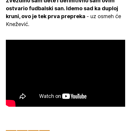
Zvezdino sam dete i definitivno sam ovim
ostvario fudbalski san. Idemo sad ka duploj
kruni, ovo je tek prva prepreka
- uz osmeh će
Knežević.