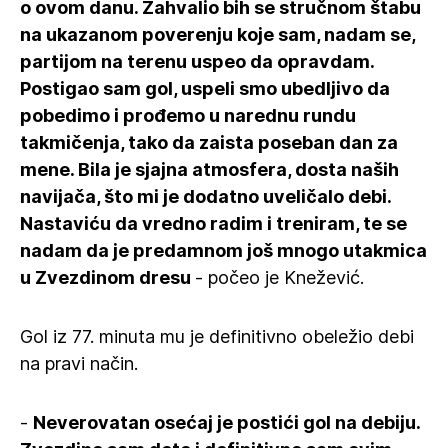
o ovom danu. Zahvalio bih se stručnom štabu
na ukazanom poverenju koje sam, nadam se,
partijom na terenu uspeo da opravdam.
Postigao sam gol, uspeli smo ubedljivo da
pobedimo i prođemo u narednu rundu
takmičenja, tako da zaista poseban dan za
mene. Bila je sjajna atmosfera, dosta naših
navijača, što mi je dodatno uveličalo debi.
Nastaviću da vredno radim i treniram, te se
nadam da je predamnom još mnogo utakmica
u Zvezdinom dresu
- počeo je Knežević.
Gol iz 77. minuta mu je definitivno obeležio debi
na pravi način.
-
Neverovatan osećaj je postići gol na debiju.