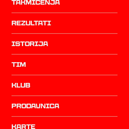
Takmičenja
rezultati
istorija
TIM
Klub
prodavnica
Karte