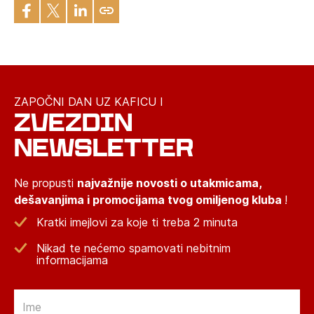
ZAPOČNI DAN UZ KAFICU I
ZVEZDIN
NEWSLETTER
Ne propusti
najvažnije novosti o utakmicama,
dešavanjima i promocijama tvog omiljenog kluba
!
Kratki imejlovi za koje ti treba 2 minuta
Nikad te nećemo spamovati nebitnim
informacijama
Email