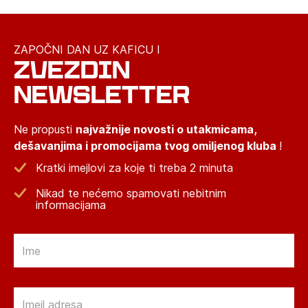
ZAPOČNI DAN UZ KAFICU I
ZVEZDIN
NEWSLETTER
Ne propusti
najvažnije novosti o utakmicama,
dešavanjima i promocijama tvog omiljenog kluba
!
Kratki imejlovi za koje ti treba 2 minuta
Nikad te nećemo spamovati nebitnim
informacijama
Email
Email