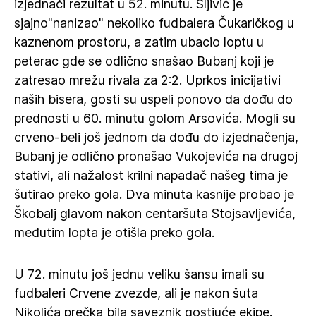
izjednači rezultat u 52. minutu. Šljivić je
sjajno"nanizao" nekoliko fudbalera Čukaričkog u
kaznenom prostoru, a zatim ubacio loptu u
peterac gde se odlično snašao Bubanj koji je
zatresao mrežu rivala za 2:2. Uprkos inicijativi
naših bisera, gosti su uspeli ponovo da dođu do
prednosti u 60. minutu golom Arsovića. Mogli su
crveno-beli još jednom da dođu do izjednačenja,
Bubanj je odlično pronašao Vukojevića na drugoj
stativi, ali nažalost krilni napadač našeg tima je
šutirao preko gola. Dva minuta kasnije probao je
Škobalj glavom nakon centaršuta Stojsavljevića,
međutim lopta je otišla preko gola.
U 72. minutu još jednu veliku šansu imali su
fudbaleri Crvene zvezde, ali je nakon šuta
Nikolića prečka bila saveznik gostjuće ekipe.