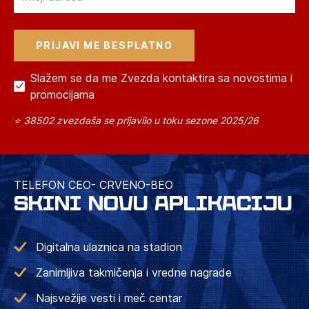
Slažem se da me Zvezda kontaktira sa novostima i
promocijama
⭐ 38502 zvezdaša se prijavilo u toku sezone 2025/26
TELEFON CEO- CRVENO-BEO
SKINI NOVU APLIKACIJU
Digitalna ulaznica na stadion
Zanimljiva takmičenja i vredne nagrade
Najsvežije vesti i meč centar