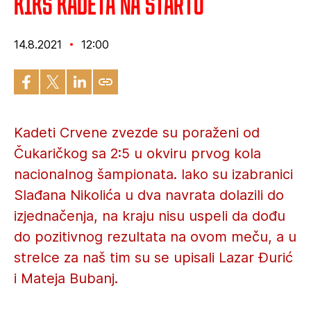
Kiks kadeta na startu
14.8.2021
12:00
Kadeti Crvene zvezde su poraženi od
Čukaričkog sa 2:5 u okviru prvog kola
nacionalnog šampionata. Iako su izabranici
Slađana Nikolića u dva navrata dolazili do
izjednačenja, na kraju nisu uspeli da dođu
do pozitivnog rezultata na ovom meču, a u
strelce za naš tim su se upisali Lazar Đurić
i Mateja Bubanj.