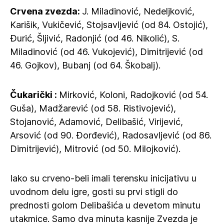
Crvena zvezda:
J. Miladinović, Nedeljković,
Karišik, Vukičević, Stojsavljević (od 84. Ostojić),
Đurić, Šljivić, Radonjić (od 46. Nikolić), S.
Miladinović (od 46. Vukojević), Dimitrijević (od
46. Gojkov), Bubanj (od 64. Škobalj).
Čukarički :
Mirković, Koloni, Radojković (od 54.
Guša), Madžarević (od 58. Ristivojević),
Stojanović, Adamović, Delibašić, Virijević,
Arsović (od 90. Đorđević), Radosavljević (od 86.
Dimitrijević), Mitrović (od 50. Milojković).
Iako su crveno-beli imali terensku inicijativu u
uvodnom delu igre, gosti su prvi stigli do
prednosti golom Delibašića u devetom minutu
utakmice. Samo dva minuta kasnije Zvezda je