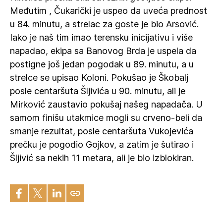
Međutim , Čukarički je uspeo da uveća prednost
u 84. minutu, a strelac za goste je bio Arsović.
Iako je naš tim imao terensku inicijativu i više
napadao, ekipa sa Banovog Brda je uspela da
postigne još jedan pogodak u 89. minutu, a u
strelce se upisao Koloni. Pokušao je Škobalj
posle centaršuta Šljivića u 90. minutu, ali je
Mirković zaustavio pokušaj našeg napadača. U
samom finišu utakmice mogli su crveno-beli da
smanje rezultat, posle centaršuta Vukojevića
prečku je pogodio Gojkov, a zatim je šutirao i
Šljivić sa nekih 11 metara, ali je bio izblokiran.