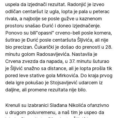
uspela da izjednači rezultat. Radonjić je izveo
odličan centaršut iz ugla, lopta je pala u peterac
rivala, a najbolje se posle gužve u kaznenom
prostoru snašao Đurić i doneo izjednačenje.
Ponovo su bili"opasni" crveno-beli posle kornera,
šutirao je Đurić posle centaršuta Šljivića, ali nije
bio precizan. Čukarički je došao do prenosti u 28.
minutu golom Radosavljevića. Nastavila je
Crvena zvezda da napada, u 37. minutu šuturao
je Šljivić snažno sa distance, ali je lopta prošla tik
pored leve stative gola Mirkovića. Do kraja prvog
dela igre pokušao je Stojsavljević udarcem iz
daljine, ali promene rezultata nije bilo.
Krenuli su izabranici Slađana Nikolića ofanzivno
u drugom poluvremenu, a naš tim je uspeo da