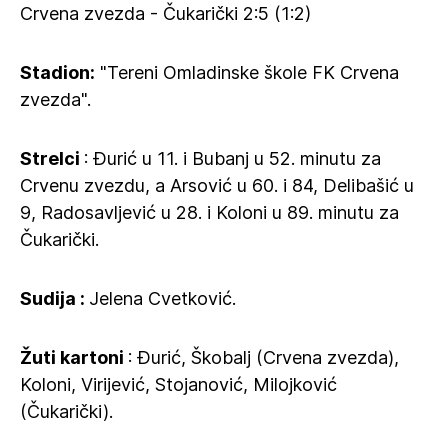
Crvena zvezda - Čukarički 2:5 (1:2)
Stadion:
"Tereni Omladinske škole FK Crvena
zvezda".
Strelci
: Đurić u 11. i Bubanj u 52. minutu za
Crvenu zvezdu, a Arsović u 60. i 84, Delibašić u
9, Radosavljević u 28. i Koloni u 89. minutu za
Čukarički.
Sudija :
Jelena Cvetković.
Žuti kartoni
: Đurić, Škobalj (Crvena zvezda),
Koloni, Virijević, Stojanović, Milojković
(Čukarički).