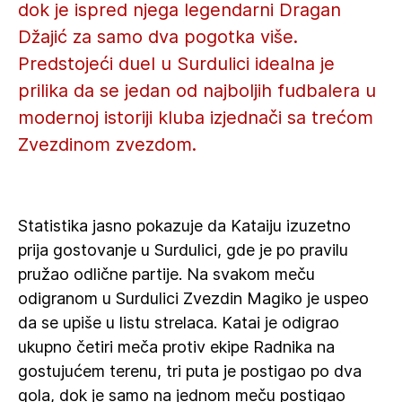
dok je ispred njega legendarni Dragan
Džajić za samo dva pogotka više.
Predstojeći duel u Surdulici idealna je
prilika da se jedan od najboljih fudbalera u
modernoj istoriji kluba izjednači sa trećom
Zvezdinom zvezdom.
Statistika jasno pokazuje da Kataiju izuzetno
prija gostovanje u Surdulici, gde je po pravilu
pružao odlične partije. Na svakom meču
odigranom u Surdulici Zvezdin Magiko je uspeo
da se upiše u listu strelaca. Katai je odigrao
ukupno četiri meča protiv ekipe Radnika na
gostujućem terenu, tri puta je postigao po dva
gola, dok je samo na jednom meču postigao