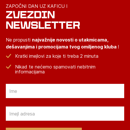
ZAPOČNI DAN UZ KAFICU I
ZVEZDIN
NEWSLETTER
Ne propusti
najvažnije novosti o utakmicama,
dešavanjima i promocijama tvog omiljenog kluba
!
Kratki imejlovi za koje ti treba 2 minuta
Nikad te nećemo spamovati nebitnim
informacijama
Email
Email