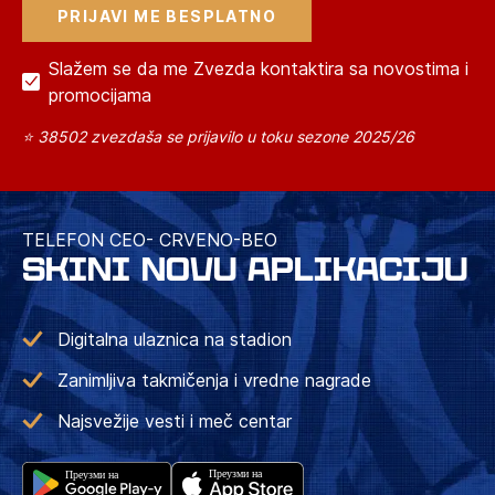
Slažem se da me Zvezda kontaktira sa novostima i
promocijama
⭐ 38502 zvezdaša se prijavilo u toku sezone 2025/26
TELEFON CEO- CRVENO-BEO
SKINI NOVU APLIKACIJU
Digitalna ulaznica na stadion
Zanimljiva takmičenja i vredne nagrade
Najsvežije vesti i meč centar