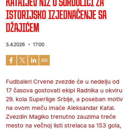
Kataijev niz u Surdulici za
istorijsko izjednačenje sa
Džajićem
3.4.2026
17:00
Fudbaleri Crvene zvezde će u nedelju od
17 časova gostovati ekipi Radnika u okviru
29. kola Superlige Srbije, a poseban motiv
na ovom meču imaće Aleksandar Katai.
Zvezdin Magiko trenutno zauzima treće
mesto na večnoj listi strelaca sa 153 gola,