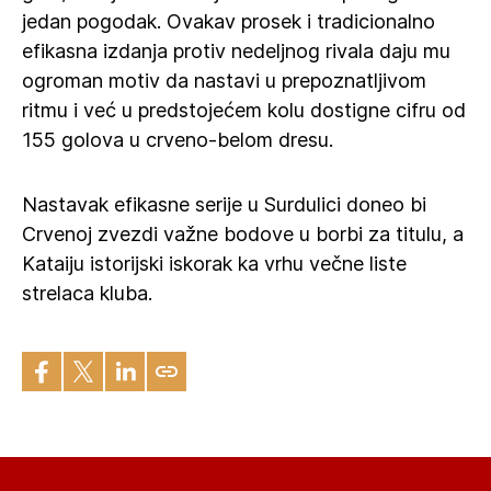
jedan pogodak. Ovakav prosek i tradicionalno
efikasna izdanja protiv nedeljnog rivala daju mu
ogroman motiv da nastavi u prepoznatljivom
ritmu i već u predstojećem kolu dostigne cifru od
155 golova u crveno-belom dresu.
Nastavak efikasne serije u Surdulici doneo bi
Crvenoj zvezdi važne bodove u borbi za titulu, a
Kataiju istorijski iskorak ka vrhu večne liste
strelaca kluba.