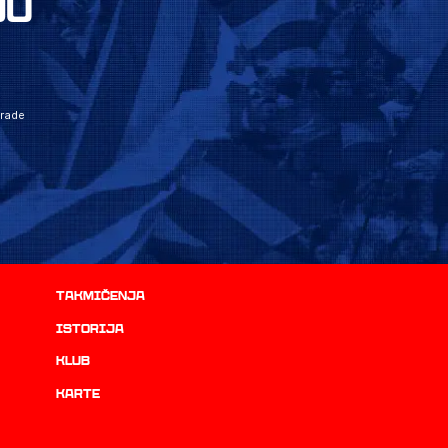
JU
grade
Takmičenja
istorija
Klub
Karte