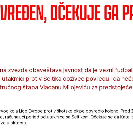
vređen, očekuje ga p
ena zvezda obaveštava javnost da je vezni fudbal
 utakmici protiv Seltika doživeo povredu i da neće
stručnog štaba Vladanu Milojeviću za predstojeć
prvog kola Lige Evrope protiv škotske ekipe povredio koleno. Pred
e, računajući period od utakmice sa Seltikom. Očekuje se da Katai 
ze u oktobru.