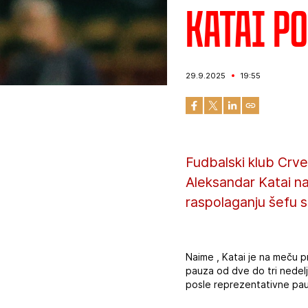
Katai po
29.9.2025
19:55
Fudbalski klub Crv
Aleksandar Katai na
raspolaganju šefu 
Naime , Katai je na meču 
pauza od dve do tri nedelj
posle reprezentativne pau