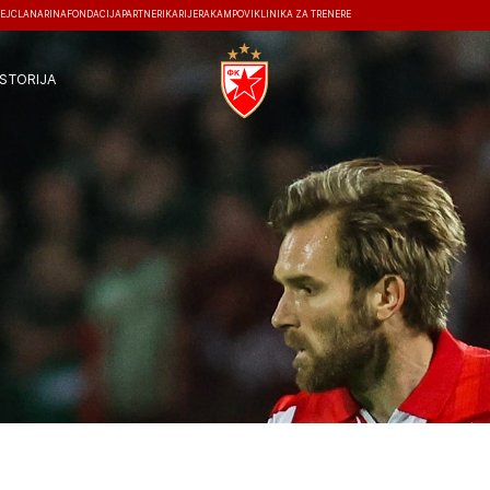
EJ
ČLANARINA
FONDACIJA
PARTNERI
KARIJERA
KAMPOVI
KLINIKA ZA TRENERE
ISTORIJA