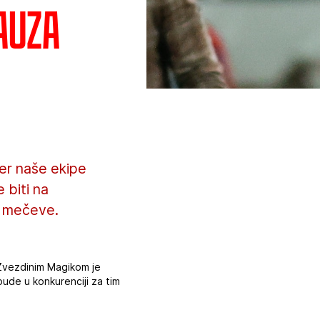
auza
er naše ekipe
 biti na
e mečeve.
 Zvezdinim Magikom je
bude u konkurenciji za tim