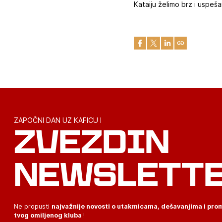
Kataiju želimo brz i uspeš
ZAPOČNI DAN UZ KAFICU I
ZVEZDIN
NEWSLETT
Ne propusti
najvažnije novosti o utakmicama, dešavanjima i pr
tvog omiljenog kluba
!