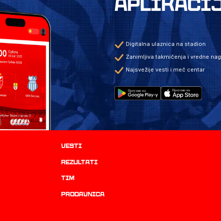
APLIKACI
Digitalna ulaznica na stadion
Zanimljiva takmičenja i vredne na
Najsvežije vesti i meč centar
Vesti
rezultati
TIM
prodavnica