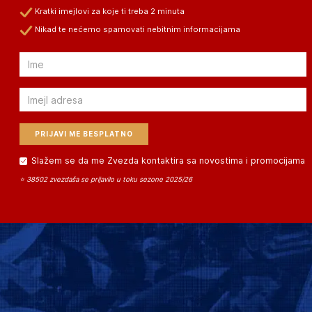
Kratki imejlovi za koje ti treba 2 minuta
Nikad te nećemo spamovati nebitnim informacijama
Email
Email
Slažem se da me Zvezda kontaktira sa novostima i promocijama
⭐ 38502 zvezdaša se prijavilo u toku sezone 2025/26