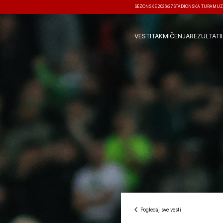
SEZONSKE 2026/27
STADIONSKA TURA
MUZ
VESTI
TAKMIČENJA
REZULTATI
Pogledaj sve vesti