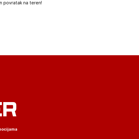
an povratak na teren!
ER
omocijama