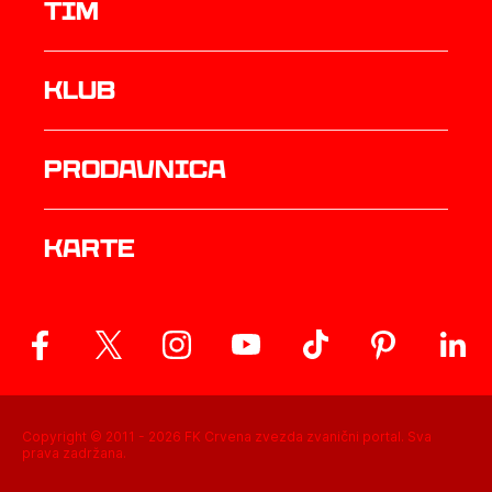
TIM
Klub
prodavnica
Karte
Copyright © 2011 -
2026
FK Crvena zvezda zvanični portal. Sva
prava zadržana.