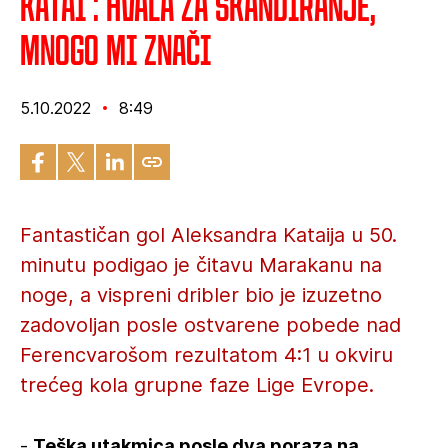
Katai : Hvala za skandiranje,
mnogo mi znači
5.10.2022
8:49
Fantastičan gol Aleksandra Kataija u 50.
minutu podigao je čitavu Marakanu na
noge, a vispreni dribler bio je izuzetno
zadovoljan posle ostvarene pobede nad
Ferencvarošom rezultatom 4:1 u okviru
trećeg kola grupne faze Lige Evrope.
-
Teška utakmica posle dva poraza na