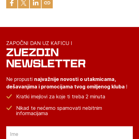
ZAPOČNI DAN UZ KAFICU I
ZVEZDIN
NEWSLETTER
Ne propusti
najvažnije novosti o utakmicama,
dešavanjima i promocijama tvog omiljenog kluba
!
Kratki imejlovi za koje ti treba 2 minuta
Nikad te nećemo spamovati nebitnim
informacijama
Email