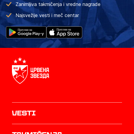
Zanimljiva takmičenja i vredne nagrade
Najsvežije vesti i meč centar
Vesti