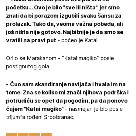
početku... Ovo je bilo "sve ili ništa", jer smo
znali da bi porazom izgubili svaku šansu za
prolazak. Tako da, veoma važna pobeda, ali
još ništa nije gotovo. Najbitnije je da smo se
vratili na pravi put
- počeo je Katai.
Orilo se Marakanom - "Katai magiko" posle
postignutog gola.
-
Čuo sam skandiranje navijača i hvala im na
tome. Zna se koliko mi znači njihova podrška i
potrudiću se opet da pogodim, pa da ponovo
čujem "Katai magiko"
- nasmejan je bio posle
trijumfa rođeni Srbobranac.