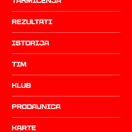
Takmičenja
rezultati
istorija
TIM
Klub
prodavnica
Karte