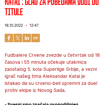
Katai : Glad za pobedama vodi do
titule
18.10.2022
12:47
Fudbalere Crvene zvezde u četvrtak od 18
časova i 55 minuta očekuje utakmica
zaostalog 5. kola Superlige Srbije, a vezni
igrač našeg tima Aleksandar Katai je
istakao da su crveno-beli spremni za duel
protiv ekipe iz Novog Sada.
- Svesni smo značaja ovogodišnjeg