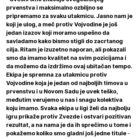
prvenstva i maksimalno ozbiljno se
pripremamo za svaku utakmicu. Jasno nam je
koji je ulog, a meč protiv Vojvodine je još
jedan izazov koji moramo uspešno da
savladamo kako bismo stigli do zacrtanog
cilja. Ritam je izuzetno naporan, ali pokazali
smo da imamo kvalitet na svim pozicijama i
da možemo da izdržimo ovaj ubitačan tempo.
Ekipa je spremna za utakmicu protiv
Vojvodine koja je jedan od najboljih timova u
prvenstvu i u Novom Sadu je uvek teško,
međutim verujemo u nas i snagu kolektiva
koju imamo. Svaka ekipa u ligi želi da najbolju
igru prikaže protiv Zvezde i ostvari pozitivan
rezultat, a na nama je da ih sprečimo u tome i
pokažemo koliko smo gladni još jedne titule
-