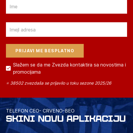
Email
Email
Slažem se da me Zvezda kontaktira sa novostima i
promocijama
⭐ 38502 zvezdaša se prijavilo u toku sezone 2025/26
TELEFON CEO- CRVENO-BEO
SKINI NOVU APLIKACIJU