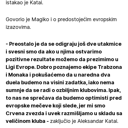
istakao je Katai.
Govorio je Magiko i o predostojećim evropskim
izazovima.
- Preostalo je da se odigraju još dve utakmice
i svesni smo da ako u njima ostvarimo
pozitivne rezultate možemo da prezimimo u
Ligi Evrope. Dobro poznajemo ekipe Trabzona
i Monaka i pokušaćemo da u naredna dva
duela budemo na visini zadatka, iako nema
sumnje da se radi o ozbiljnim klubovima. Ipak,
to nas ne sprečava da budemo optimisti pred
evropske mečeve koji slede, jer mi smo
Crvena zvezda i uvek razmišljamo u skladu sa
veličinom kluba -
zaključio je Aleksandar Katai.