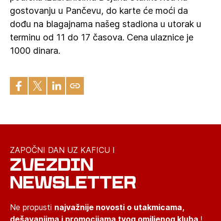
gostovanju u Pančevu, do karte će moći da
dođu na blagajnama našeg stadiona u utorak u
terminu od 11 do 17 časova. Cena ulaznice je
1000 dinara.
ZAPOČNI DAN UZ KAFICU I
ZVEZDIN
NEWSLETTER
Ne propusti
najvažnije novosti o utakmicama,
dešavanjima i promocijama tvog omiljenog kluba
!