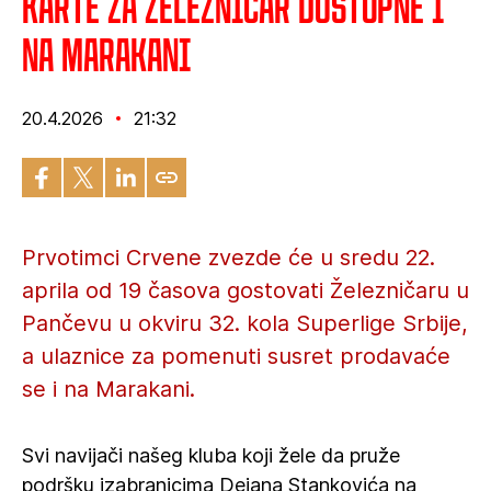
Karte za Železničar dostupne i
na Marakani
20.4.2026
21:32
Prvotimci Crvene zvezde će u sredu 22.
aprila od 19 časova gostovati Železničaru u
Pančevu u okviru 32. kola Superlige Srbije,
a ulaznice za pomenuti susret prodavaće
se i na Marakani.
Svi navijači našeg kluba koji žele da pruže
podršku izabranicima Dejana Stankovića na