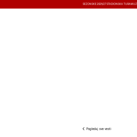
SEZONSKE 2026/27
STADIONSKA TURA
MUZ
VESTI
TAKMIČENJA
REZULTATI
Pogledaj sve vesti