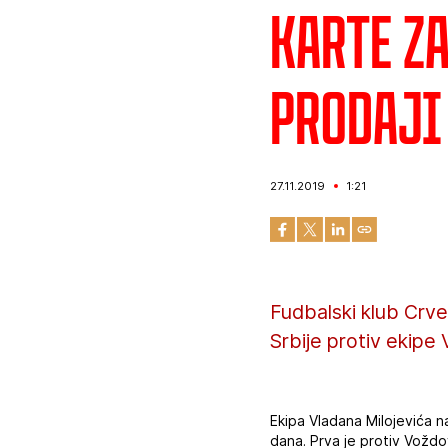
Karte z
prodaji
27.11.2019
1:21
Fudbalski klub Crve
Srbije protiv ekip
Ekipa Vladana Milojevića n
dana. Prva je protiv Voždo