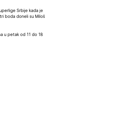
erlige Srbije kada je
ri boda doneli su Miloš
na u petak od 11 do 18