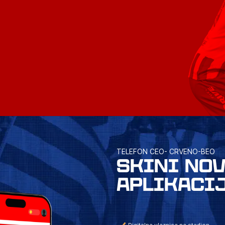
TELEFON CEO- CRVENO-BEO
SKINI NO
APLIKACI
Digitalna ulaznica na stadion