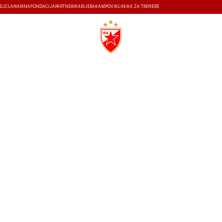
EJ
ČLANARINA
FONDACIJA
PARTNERI
KARIJERA
KAMPOVI
KLINIKA ZA TRENERE
ISTORIJA