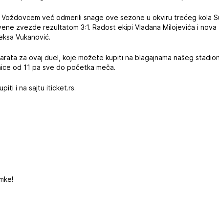
oždovcem već odmerili snage ove sezone u okviru trećeg kola Sup
e zvezde rezultatom 3:1. Radost ekipi Vladana Milojevića i nova t
leksa Vukanović.
karata za ovaj duel, koje možete kupiti na blagajnama našeg stadio
mice od 11 pa sve do početka meča.
ti i na sajtu iticket.rs.
mke!