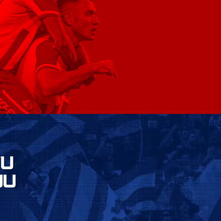
VU
JU