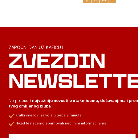
ZAPOČNI DAN UZ KAFICU I
ZVEZDIN
NEWSLETT
Ne propusti
najvažnije novosti o utakmicama, dešavanjima i pr
tvog omiljenog kluba
!
Kratki imejlovi za koje ti treba 2 minuta
Nikad te nećemo spamovati nebitnim informacijama
Email