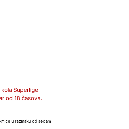
 kola Superlige
ar od 18 časova.
utakmice u razmaku od sedam