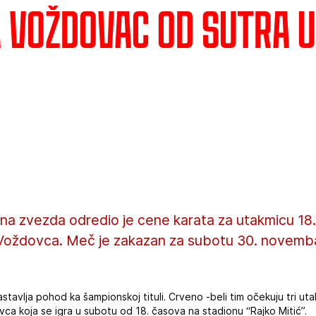
a Voždovac od sutra u
na zvezda odredio je cene karata za utakmicu 18.
e Voždovca. Meč je zakazan za subotu 30. novemb
astavlja pohod ka šampionskoj tituli. Crveno -beli tim očekuju tri 
vca koja se igra u subotu od 18. časova na stadionu “Rajko Mitić”.