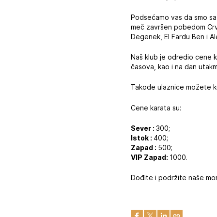
Podsećamo vas da smo sa V
meč završen pobedom Crven
Degenek, El Fardu Ben i A
Naš klub je odredio cene 
časova, kao i na dan utak
Takođe ulaznice možete kupi
Cene karata su:
Sever :
300;
Istok :
400;
Zapad :
500;
VIP Zapad:
1000.
Dođite i podržite naše mo