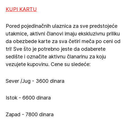
KUPI KARTU
Pored pojedinačnih ulaznica za sve predstojeće
utakmice, aktivni članovi imaju ekskluzivnu priliku
da obezbede karte za sva četiri meča po ceni od
tri! Sve što je potrebno jeste da odaberete
sedište i označite aktivnu članarinu za koju
vezujete kupovinu. Cene su sledeće:
Sever /Jug - 3600 dinara
Istok - 6600 dinara
Zapad - 7800 dinara