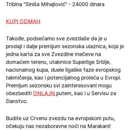
Tribina “Siniša Mihajlović” - 24000 dinara
KUPI ODMAH
Takođe, podsećamo sve zvezdaše da je u
prodaji i dalje premijum sezonska ulaznica, koja je
jedna karta za sve Zvezdine mečeve na
domaćem terenu, utakmice Superlige Srbije,
nacionalnog kupa, duele ligaške faze evropskog
takmičenja, kao i potencijalnog proleća u Evropi.
Premijum sezonsku svi zainteresovani mogu
obezbediti
ONLAJN
putem, kao i u Servisu za
članstvo.
Budite uz Crvenu zvezdu na evropskom putu,
očekuju nas nezaboravne noći na Marakani!