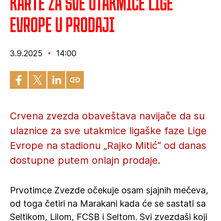
Karte za sve utakmice Lige
Evrope u prodaji
3.9.2025
14:00
Crvena zvezda obaveštava navijače da su
ulaznice za sve utakmice ligaške faze Lige
Evrope na stadionu „Rajko Mitić“ od danas
dostupne putem onlajn prodaje.
Prvotimce Zvezde očekuje osam sjajnih mečeva,
od toga četiri na Marakani kada će se sastati sa
Seltikom, Lilom, FCSB i Seltom. Svi zvezdaši koji