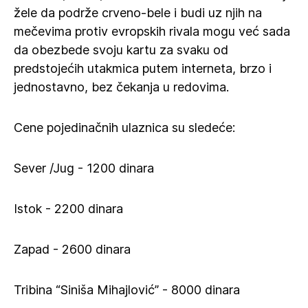
žele da podrže crveno-bele i budi uz njih na
mečevima protiv evropskih rivala mogu već sada
da obezbede svoju kartu za svaku od
predstojećih utakmica putem interneta, brzo i
jednostavno, bez čekanja u redovima.
Cene pojedinačnih ulaznica su sledeće:
Sever /Jug - 1200 dinara
Istok - 2200 dinara
Zapad - 2600 dinara
Tribina “Siniša Mihajlović” - 8000 dinara