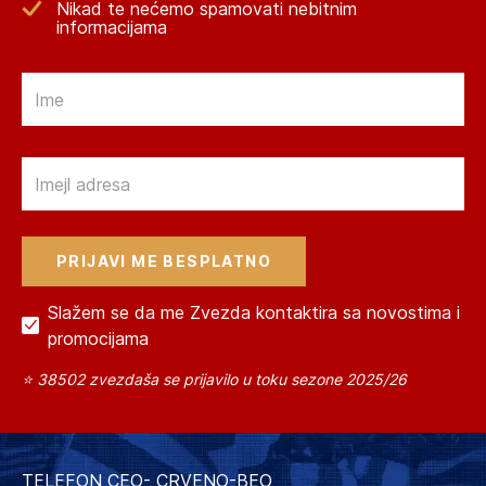
Nikad te nećemo spamovati nebitnim
informacijama
Email
Email
Slažem se da me Zvezda kontaktira sa novostima i
promocijama
⭐ 38502 zvezdaša se prijavilo u toku sezone 2025/26
TELEFON CEO- CRVENO-BEO