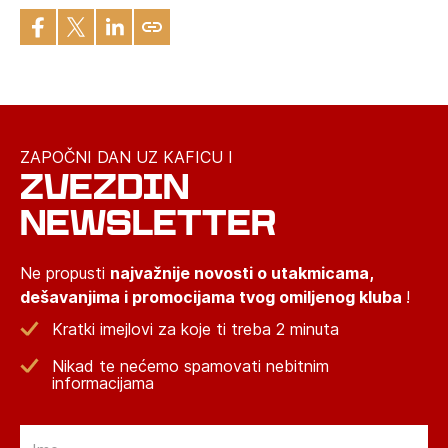
ZAPOČNI DAN UZ KAFICU I
ZVEZDIN
NEWSLETTER
Ne propusti
najvažnije novosti o utakmicama,
dešavanjima i promocijama tvog omiljenog kluba
!
Kratki imejlovi za koje ti treba 2 minuta
Nikad te nećemo spamovati nebitnim
informacijama
Email