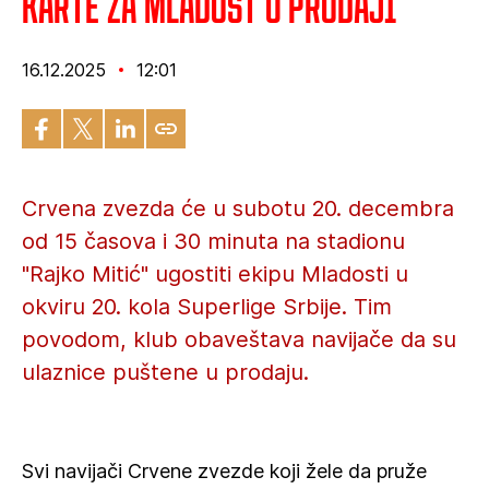
Karte za Mladost u prodaji
16.12.2025
12:01
Crvena zvezda će u subotu 20. decembra
od 15 časova i 30 minuta na stadionu
"Rajko Mitić" ugostiti ekipu Mladosti u
okviru 20. kola Superlige Srbije. Tim
povodom, klub obaveštava navijače da su
ulaznice puštene u prodaju.
Svi navijači Crvene zvezde koji žele da pruže