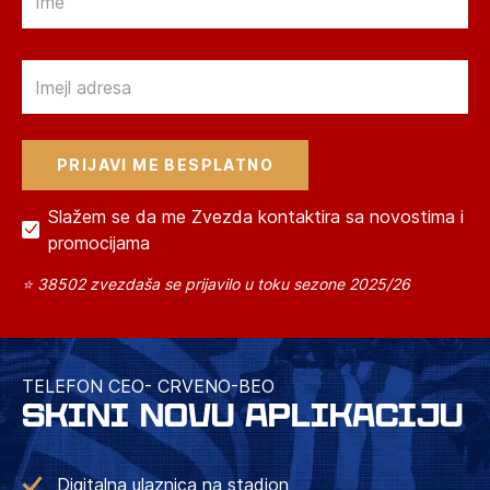
Email
Slažem se da me Zvezda kontaktira sa novostima i
promocijama
⭐ 38502 zvezdaša se prijavilo u toku sezone 2025/26
TELEFON CEO- CRVENO-BEO
SKINI NOVU APLIKACIJU
Digitalna ulaznica na stadion