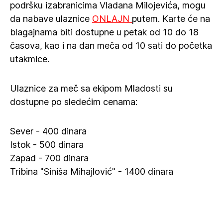
podršku izabranicima Vladana Milojevića, mogu
da nabave ulaznice
ONLAJN
putem. Karte će na
blagajnama biti dostupne u petak od 10 do 18
časova, kao i na dan meča od 10 sati do početka
utakmice.
Ulaznice za meč sa ekipom Mladosti su
dostupne po sledećim cenama:
Sever - 400 dinara
Istok - 500 dinara
Zapad - 700 dinara
Tribina "Siniša Mihajlović" - 1400 dinara