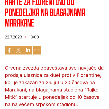
Karte za Fiorentinu od
ponedeljka na blagajnama
Marakane
22.7.2023
10:00
Crvena zvezda obaveštava sve navijače da
prodaja ulaznica za duel protiv Fiorentine,
koji je zakazan za 26. jul u 20 časova na
Marakani, na blagajnama stadiona “Rajko
Mitić” startuje u ponedeljak od 10 časova
na najvećem srpskom stadionu.