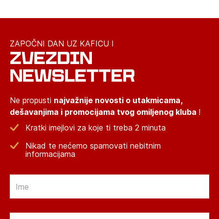
ZAPOČNI DAN UZ KAFICU I
ZVEZDIN
NEWSLETTER
Ne propusti
najvažnije novosti o utakmicama,
dešavanjima i promocijama tvog omiljenog kluba
!
Kratki imejlovi za koje ti treba 2 minuta
Nikad te nećemo spamovati nebitnim
informacijama
Email
Email