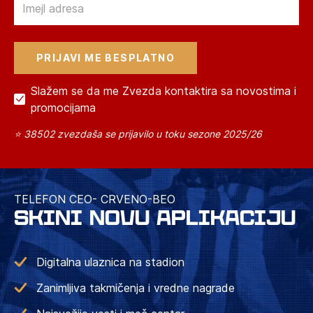
Slažem se da me Zvezda kontaktira sa novostima i
promocijama
⭐ 38502 zvezdaša se prijavilo u toku sezone 2025/26
TELEFON CEO- CRVENO-BEO
SKINI NOVU APLIKACIJU
Digitalna ulaznica na stadion
Zanimljiva takmičenja i vredne nagrade