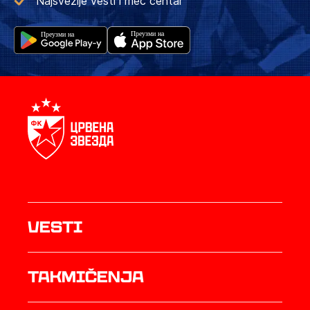
Najsvežije vesti i meč centar
Vesti
Takmičenja