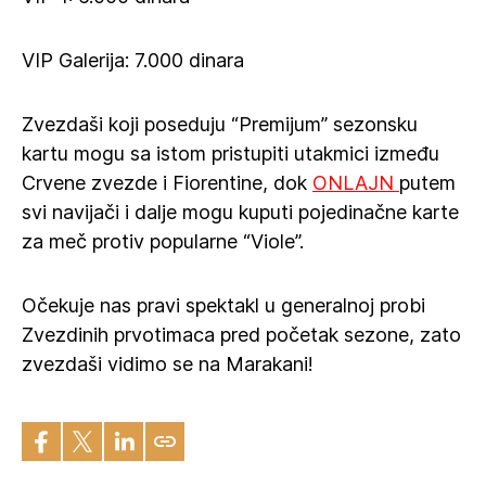
VIP Galerija: 7.000 dinara
Zvezdaši koji poseduju “Premijum” sezonsku
kartu mogu sa istom pristupiti utakmici između
Crvene zvezde i Fiorentine, dok
ONLAJN
putem
svi navijači i dalje mogu kuputi pojedinačne karte
za meč protiv popularne “Viole”.
Očekuje nas pravi spektakl u generalnoj probi
Zvezdinih prvotimaca pred početak sezone, zato
zvezdaši vidimo se na Marakani!