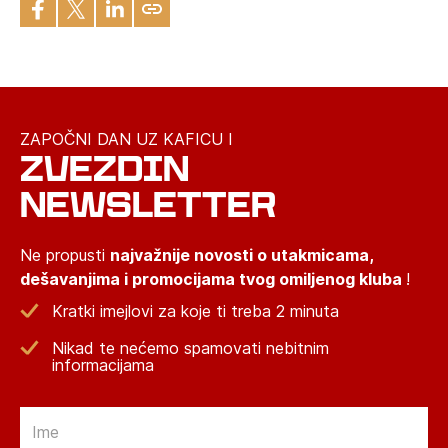
ZAPOČNI DAN UZ KAFICU I
ZVEZDIN
NEWSLETTER
Ne propusti
najvažnije novosti o utakmicama,
dešavanjima i promocijama tvog omiljenog kluba
!
Kratki imejlovi za koje ti treba 2 minuta
Nikad te nećemo spamovati nebitnim
informacijama
Email