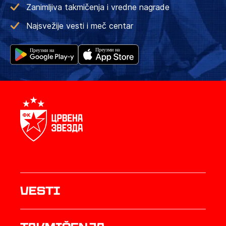
Zanimljiva takmičenja i vredne nagrade
Najsvežije vesti i meč centar
Vesti