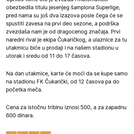
obezbedila titulu jesenjeg šampiona Superlige,
pred nama su još dva izazova posle čega će se
spustiti zavesa na prvi deo sezone, a podrška
zvezdaša nam je od dragocenog značaja. Prvi
naredni rival je ekipa Čukaričkog, a ulaznice za tu
utakmicu biće u prodaji i na našem stadionu u
utorak i sredu od 11 do 17 časova.
Na dan utakmice, karte će moći da se kupe samo
na stadionu FK Čukarički, od 12 časova pa do
početka meča.
Cena za istočnu tribinu iznosi 500, a za zapadnu
600 dinara.