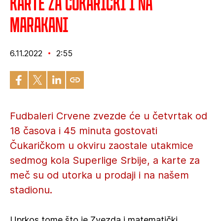
Karte za Čukarički i na
Marakani
6.11.2022
2:55
Fudbaleri Crvene zvezde će u četvrtak od
18 časova i 45 minuta gostovati
Čukaričkom u okviru zaostale utakmice
sedmog kola Superlige Srbije, a karte za
meč su od utorka u prodaji i na našem
stadionu.
Uprkos tome što je Zvezda i matematički