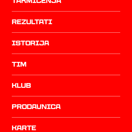
Takmičenja
rezultati
istorija
TIM
Klub
prodavnica
Karte