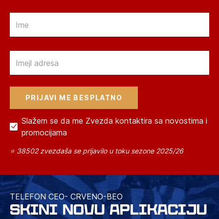
Email
Email
Slažem se da me Zvezda kontaktira sa novostima i
promocijama
⭐ 38502 zvezdaša se prijavilo u toku sezone 2025/26
TELEFON CEO- CRVENO-BEO
SKINI NOVU APLIKACIJU