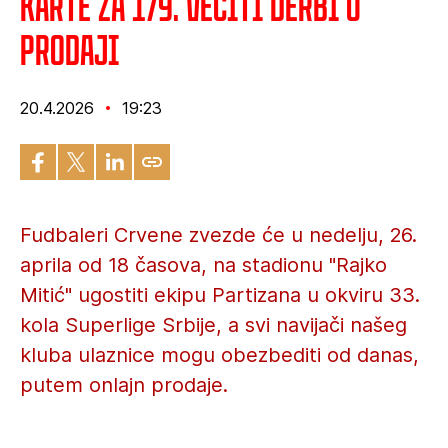
Karte za 179. večiti derbi u
prodaji
20.4.2026
19:23
Fudbaleri Crvene zvezde će u nedelju, 26.
aprila od 18 časova, na stadionu "Rajko
Mitić" ugostiti ekipu Partizana u okviru 33.
kola Superlige Srbije, a svi navijači našeg
kluba ulaznice mogu obezbediti od danas,
putem onlajn prodaje.