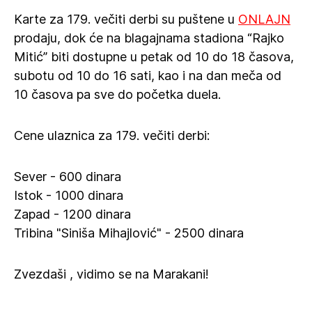
Karte za 179. večiti derbi su puštene u
ONLAJN
prodaju, dok će na blagajnama stadiona “Rajko
Mitić” biti dostupne u petak od 10 do 18 časova,
subotu od 10 do 16 sati, kao i na dan meča od
10 časova pa sve do početka duela.
Cene ulaznica za 179. večiti derbi:
Sever - 600 dinara
Istok - 1000 dinara
Zapad - 1200 dinara
Tribina "Siniša Mihajlović" - 2500 dinara
Zvezdaši , vidimo se na Marakani!