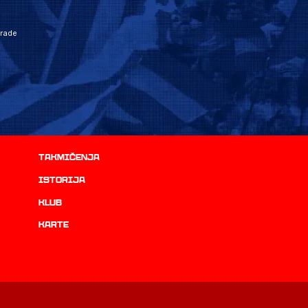
grade
Takmičenja
istorija
Klub
Karte