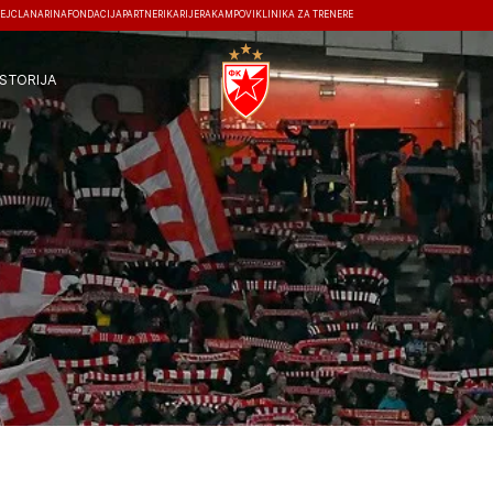
EJ
ČLANARINA
FONDACIJA
PARTNERI
KARIJERA
KAMPOVI
KLINIKA ZA TRENERE
ISTORIJA