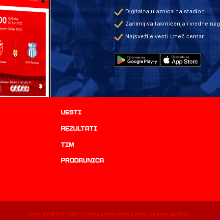
Digitalna ulaznica na stadion
Zanimljiva takmičenja i vredne na
Najsvežije vesti i meč centar
Vesti
rezultati
TIM
prodavnica
Copyright © 2011 -
2026
FK Crvena zvezda zvanični portal. Sva prava zadržana.