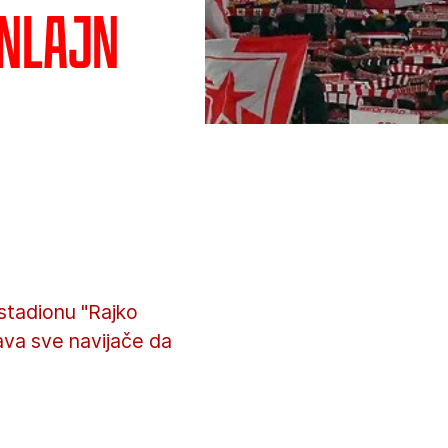
onlajn
stadionu "Rajko
ava sve navijače da