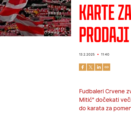
Karte za
prodaji
13.2.2025
11:40
Fudbaleri Crvene z
Mitić" dočekati ve
do karata za pomen