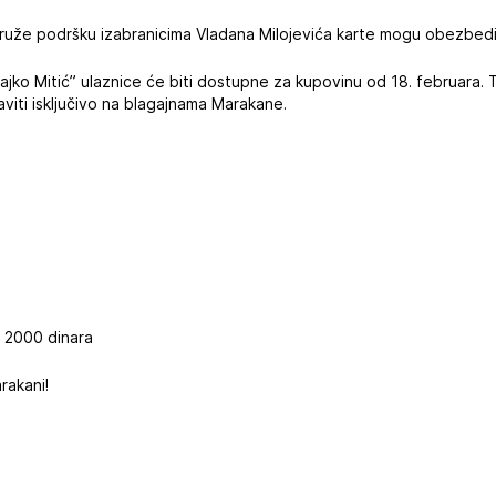
 pruže podršku izabranicima Vladana Milojevića karte mogu obezbe
jko Mitić” ulaznice će biti dostupne za kupovinu od 18. februara. 
aviti isključivo na blagajnama Marakane.
 - 2000 dinara
rakani!