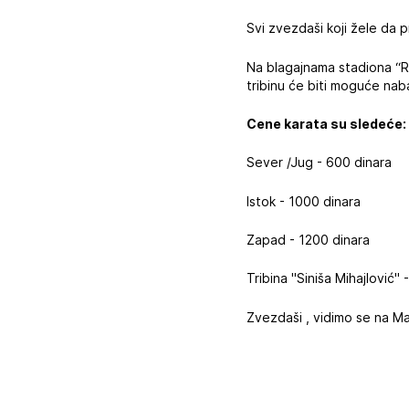
Svi zvezdaši koji žele da
Na blagajnama stadiona “Ra
tribinu će biti moguće nab
Cene karata su sledeće:
Sever /Jug - 600 dinara
Istok - 1000 dinara
Zapad - 1200 dinara
Tribina "Siniša Mihajlović"
Zvezdaši , vidimo se na Ma