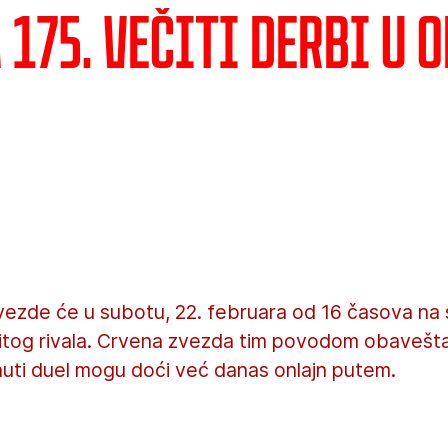
 175. večiti derbi u 
vezde će u subotu, 22. februara od 16 časova na 
čitog rivala. Crvena zvezda tim povodom obavešt
uti duel mogu doći već danas onlajn putem.