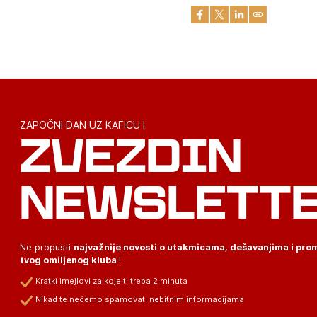
ZAPOČNI DAN UZ KAFICU I
ZVEZDIN
NEWSLETT
Ne propusti
najvažnije novosti o utakmicama, dešavanjima i pr
tvog omiljenog kluba
!
Kratki imejlovi za koje ti treba 2 minuta
Nikad te nećemo spamovati nebitnim informacijama