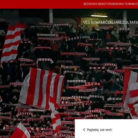
SEZONSKE 2026/27
STADIONSKA TURA
MUZ
VESTI
TAKMIČENJA
REZULTATI
Pogledaj sve vesti