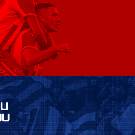
VU
JU