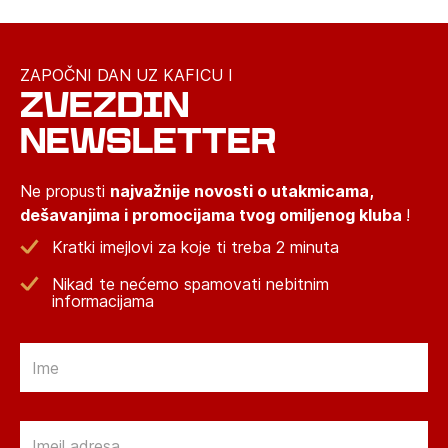
ZAPOČNI DAN UZ KAFICU I
ZVEZDIN
NEWSLETTER
Ne propusti
najvažnije novosti o utakmicama,
dešavanjima i promocijama tvog omiljenog kluba
!
Kratki imejlovi za koje ti treba 2 minuta
Nikad te nećemo spamovati nebitnim
informacijama
Email
Email