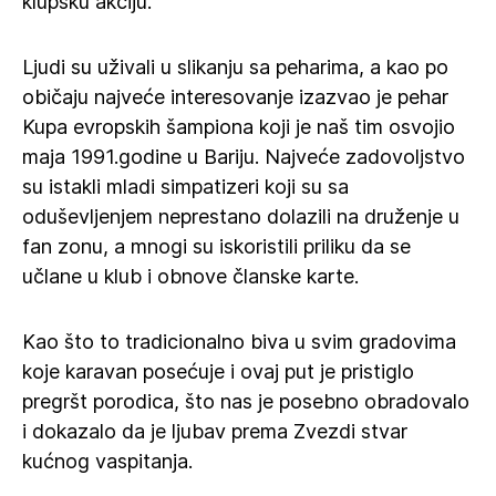
klupsku akciju.
Ljudi su uživali u slikanju sa peharima, a kao po
običaju najveće interesovanje izazvao je pehar
Kupa evropskih šampiona koji je naš tim osvojio
maja 1991.godine u Bariju. Najveće zadovoljstvo
su istakli mladi simpatizeri koji su sa
oduševljenjem neprestano dolazili na druženje u
fan zonu, a mnogi su iskoristili priliku da se
učlane u klub i obnove članske karte.
Kao što to tradicionalno biva u svim gradovima
koje karavan posećuje i ovaj put je pristiglo
pregršt porodica, što nas je posebno obradovalo
i dokazalo da je ljubav prema Zvezdi stvar
kućnog vaspitanja.