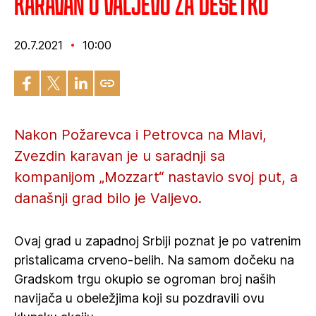
Karavan u Valjevu za desetku
20.7.2021
10:00
Nakon Požarevca i Petrovca na Mlavi,
Zvezdin karavan je u saradnji sa
kompanijom „Mozzart“ nastavio svoj put, a
današnji grad bilo je Valjevo.
Ovaj grad u zapadnoj Srbiji poznat je po vatrenim
pristalicama crveno-belih. Na samom dočeku na
Gradskom trgu okupio se ogroman broj naših
navijača u obeležjima koji su pozdravili ovu