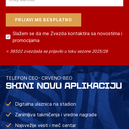
Slažem se da me Zvezda kontaktira sa novostima i
promocijama
⭐ 38502 zvezdaša se prijavilo u toku sezone 2025/26
TELEFON CEO- CRVENO-BEO
SKINI NOVU APLIKACIJU
Digitalna ulaznica na stadion
Zanimljiva takmičenja i vredne nagrade
Najsvežije vesti i meč centar