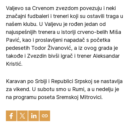
Valjevo sa Crvenom zvezdom povezuju i neki
značajni fudbaleri i treneri koji su ostavili traga u
našem klubu. U Valjevu je rođen jedan od
najuspešnijih trenera u istoriji crveno-belih Miša
Pavić, kao i proslavljeni napadač s početka
pedesetih Todor Živanović, a iz ovog grada je
takođe i Zvezdin bivši igrač i trener Aleksandar
Kristić.
Karavan po Srbiji i Republici Srpskoj se nastavlja
za vikend. U subotu smo u Rumi, a u nedelju je
na programu poseta Sremskoj Mitrovici.