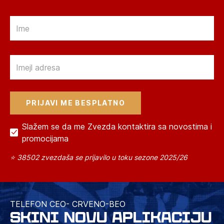
Email
Email
Slažem se da me Zvezda kontaktira sa novostima i
promocijama
⭐ 38502 zvezdaša se prijavilo u toku sezone 2025/26
TELEFON CEO- CRVENO-BEO
SKINI NOVU APLIKACIJU