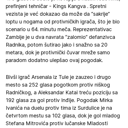
prefinjeni tehničar - Kings Kangva . Spretni
vezista je već dokazao da može da “sakrije”
loptu u nogama od protivničkih igrača, što je bio
scenario u 64. minutu meča. Reprezentativac
Zambije je u dva navrata “zalomio” defanzivca
Radnika, potom šutirao jako i snažno sa 20
metara, dok je protivnički čuvar mreže samo
paradom dodatno ulepšao ovaj pogodak.
Bivši igrač Arsenala iz Tule je zauzeo i drugo
mesto sa 252 glasa pogotkom protiv niškog
Radničkog, a Aleksandar Katai treću poziciju sa
192 glasa za gol protiv Inđije. Pogodak Mirka
Ivanića na duelu protiv tima iz Surdulice je na
četvrtom mestu sa 102 glasa, dok je gol mladog
Stefana Mitrovića protiv lučanske Mladosti