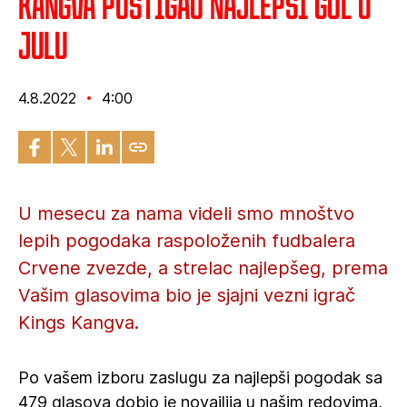
Kangva postigao najlepši gol u
julu
4.8.2022
4:00
U mesecu za nama videli smo mnoštvo
lepih pogodaka raspoloženih fudbalera
Crvene zvezde, a strelac najlepšeg, prema
Vašim glasovima bio je sjajni vezni igrač
Kings Kangva.
Po vašem izboru zaslugu za najlepši pogodak sa
479 glasova dobio je novajlija u našim redovima,