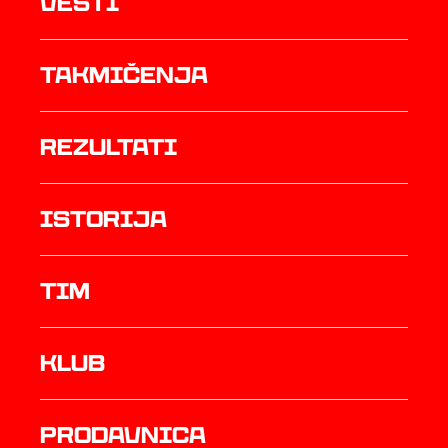
Vesti
Takmičenja
rezultati
istorija
TIM
Klub
prodavnica