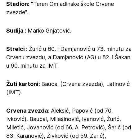
Stadion:
"Teren Omladinske škole Crvene
zvezde".
Sudija :
Marko Gnjatović.
Strelci :
Žurić u 60. i Damjanović u 73. minutu za
Crvenu zvezdu, a Damjanović (AG) u 82. i Šakan
u 90. minutu za IMT.
Žuti kartoni:
Baucal (Crvena zvezda), Latinović
(IMT).
Crvena zvezda:
Aleksić, Papović (od 70.
Ivković), Baucal, Milašinović, Ivanović, Žurić,
Miletić, Jovanović (od 66. A. Petrović), Šarić (od
83. Karanović), Živković (od 59. Zarić),