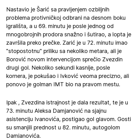
Nastavio je Šarić sa pravljenjem ozbiljnih
problema protivničkoj odbrani na desnom boku
igrališta, a u 69. minutu je posle jednog od
mnogobrojnih prodora snažno i šutirao, a lopta je
završila preko prečke. Zarić je u 72. minutu imao
"stopostotnu" priliku sa nekoliko metara, ali je
Borović novom intervencijom sprečio Zvezdin
drugi gol. Nekoliko sekundi kasnije, posle
kornera, je pokušao i Ivković veoma precizno, ali
ponovo je golman IMT bio na pravom mestu.
Ipak , Zvezdina istrajnost je dala rezultat, te je u
73. minutu Aleksa Damjanović na sjajnu
asistenciju Ivanovića, postigao gol glavom. Gosti
su smanjili prednost u 82. minutu, autogolom
Damjanovića.