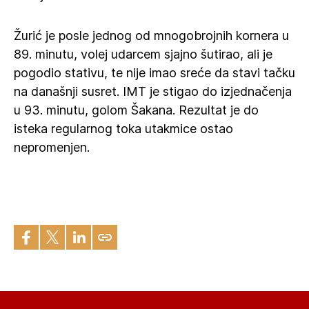
Žurić je posle jednog od mnogobrojnih kornera u
89. minutu, volej udarcem sjajno šutirao, ali je
pogodio stativu, te nije imao sreće da stavi tačku
na današnji susret. IMT je stigao do izjednačenja
u 93. minutu, golom Šakana. Rezultat je do
isteka regularnog toka utakmice ostao
nepromenjen.