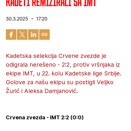
Kadeti remizirali sa IMT
30.3.2025
17:20
Kadetska selekcija Crvene zvezde je
odigrala nerešeno - 2:2, protiv vršnjaka iz
ekipe IMT, u 22. kolu Kadetske lige Srbije.
Golove za našu ekipu su postigli Veljko
Žurić i Aleksa Damjanović.
Crvena zvezda - IMT 2:2 (0:0)