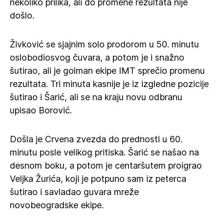
nekoliko prilika, ali do promene rezultata nije
došlo.
Živković se sjajnim solo prodorom u 50. minutu
oslobodiosvog čuvara, a potom je i snažno
šutirao, ali je golman ekipe IMT sprečio promenu
rezultata. Tri minuta kasnije je iz izgledne pozicije
šutirao i Šarić, ali se na kraju novu odbranu
upisao Borović.
Došla je Crvena zvezda do prednosti u 60.
minutu posle velikog pritiska. Šarić se našao na
desnom boku, a potom je centaršutem proigrao
Veljka Žurića, koji je potpuno sam iz peterca
šutirao i savladao guvara mreže
novobeogradske ekipe.