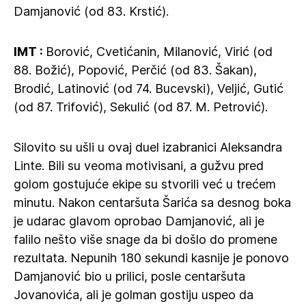
Damjanović (od 83. Krstić).
IMT :
Borović, Cvetićanin, Milanović, Virić (od
88. Božić), Popović, Perčić (od 83. Šakan),
Brodić, Latinović (od 74. Bucevski), Veljić, Gutić
(od 87. Trifović), Sekulić (od 87. M. Petrović).
Silovito su ušli u ovaj duel izabranici Aleksandra
Linte. Bili su veoma motivisani, a gužvu pred
golom gostujuće ekipe su stvorili već u trećem
minutu. Nakon centaršuta Šarića sa desnog boka
je udarac glavom oprobao Damjanović, ali je
falilo nešto više snage da bi došlo do promene
rezultata. Nepunih 180 sekundi kasnije je ponovo
Damjanović bio u prilici, posle centaršuta
Jovanovića, ali je golman gostiju uspeo da