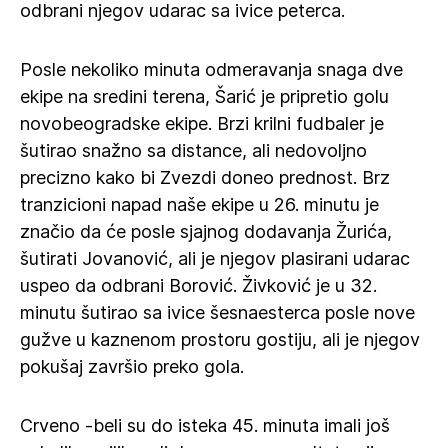
odbrani njegov udarac sa ivice peterca.
Posle nekoliko minuta odmeravanja snaga dve
ekipe na sredini terena, Šarić je pripretio golu
novobeogradske ekipe. Brzi krilni fudbaler je
šutirao snažno sa distance, ali nedovoljno
precizno kako bi Zvezdi doneo prednost. Brz
tranzicioni napad naše ekipe u 26. minutu je
značio da će posle sjajnog dodavanja Žurića,
šutirati Jovanović, ali je njegov plasirani udarac
uspeo da odbrani Borović. Živković je u 32.
minutu šutirao sa ivice šesnaesterca posle nove
gužve u kaznenom prostoru gostiju, ali je njegov
pokušaj završio preko gola.
Crveno -beli su do isteka 45. minuta imali još