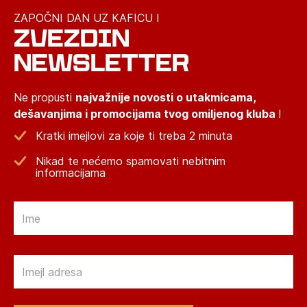
ZAPOČNI DAN UZ KAFICU I
ZVEZDIN
NEWSLETTER
Ne propusti
najvažnije novosti o utakmicama,
dešavanjima i promocijama tvog omiljenog kluba
!
Kratki imejlovi za koje ti treba 2 minuta
Nikad te nećemo spamovati nebitnim
informacijama
Email
Email