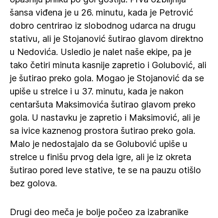
šansa viđena je u 26. minutu, kada je Petrović
dobro centrirao iz slobodnog udarca na drugu
stativu, ali je Stojanović šutirao glavom direktno
u Nedovića. Usledio je nalet naše ekipe, pa je
tako četiri minuta kasnije zapretio i Golubović, ali
je šutirao preko gola. Mogao je Stojanović da se
upiše u strelce i u 37. minutu, kada je nakon
centaršuta Maksimovića šutirao glavom preko
gola. U nastavku je zapretio i Maksimović, ali je
sa ivice kaznenog prostora šutirao preko gola.
Malo je nedostajalo da se Golubović upiše u
strelce u finišu prvog dela igre, ali je iz okreta
šutirao pored leve stative, te se na pauzu otišlo
bez golova.
Drugi deo meča je bolje počeo za izabranike