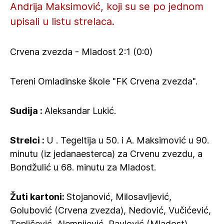
Andrija Maksimović, koji su se po jednom
upisali u listu strelaca.
Crvena zvezda - Mladost 2:1 (0:0)
Tereni Omladinske škole "FK Crvena zvezda".
Sudija :
Aleksandar Lukić.
Strelci :
U . Tegeltija u 50. i A. Maksimović u 90.
minutu (iz jedanaesterca) za Crvenu zvezdu, a
Bondžulić u 68. minutu za Mladost.
Žuti kartoni:
Stojanović, Milosavljević,
Golubović (Crvena zvezda), Nedović, Vučićević,
Topličević, Alempijević, Pavlović (Mladost).