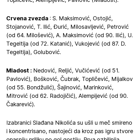
Crvena zvezda
: S. Maksimović, Ostojić,
Stojanović, T. Ilić, Đurić, Milosavljević, Petrović
(od 64. Milošević), A. Maksimović (od 90. Ilić), U.
Tegeltija (od 72. Katanić), Vukojević (od 87. D.
Tegeltija), Golubović.
Mladost :
Nedović, Reljić, Vučićević (od 51.
Pavlović), Bošković, Čubrak, Topličević, Mijalkov
(od 55. Bondžulić), Šajinović, Marinković,
Mitrović (od 62. Radojičić), Alempijević (od 90.
Čakarević).
Izabranici Slađana Nikolića su ušli u meč smireno
i koncentrisano, nastojeći da kroz pas igru stvore
opasniju priliku po gol gostiju. Prva ozbiljnija