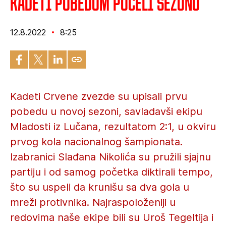
Kadeti pobedom počeli sezonu
12.8.2022
8:25
Kadeti Crvene zvezde su upisali prvu
pobedu u novoj sezoni, savladavši ekipu
Mladosti iz Lučana, rezultatom 2:1, u okviru
prvog kola nacionalnog šampionata.
Izabranici Slađana Nikolića su pružili sjajnu
partiju i od samog početka diktirali tempo,
što su uspeli da krunišu sa dva gola u
mreži protivnika. Najraspoloženiji u
redovima naše ekipe bili su Uroš Tegeltija i