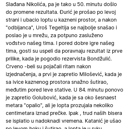
Slađana Nikolića, pa je tako u 50. minutu došlo
do promene rezultata. Đurić je prošao po levoj
strani i ubacio loptu u kazneni prostor, a nakon
"odbijanca", Uroš Tegeltija se najbolje snašao i
poslao je u mrežu, za potpuno zasluženo
vođstvo našeg tima. I pored dobre igre našeg
tima, gosti su uspeli da poravnaju rezultat iz prve
prilike, kada je pogodio rezervista Bondžulić.
Crveno -beli su pojačali ritam nakon
izjednačenja, a prvi je zapretio Milošević, kada je
sa ivice kaznenog prostora snažno šutirao,
međutim pored leve stative. U 84. minutu ponovo
je zapretio Golubović, kada je sa oko šesnaest
metara "opalio", ali je lopta prozujala nekoliko
centimetara iznad prečke. Ipak , trud naših bisera
se isplatio u nadoknadi vremena. Katanić je ušao
po levom boku i šutirao, a lopta je u ruku