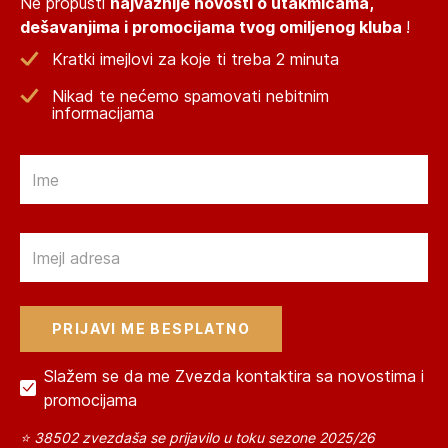
Ne propusti
najvažnije novosti o utakmicama,
dešavanjima i promocijama tvog omiljenog kluba
!
Kratki imejlovi za koje ti treba 2 minuta
Nikad te nećemo spamovati nebitnim
informacijama
Email
Email
Slažem se da me Zvezda kontaktira sa novostima i
promocijama
⭐ 38502 zvezdaša se prijavilo u toku sezone 2025/26