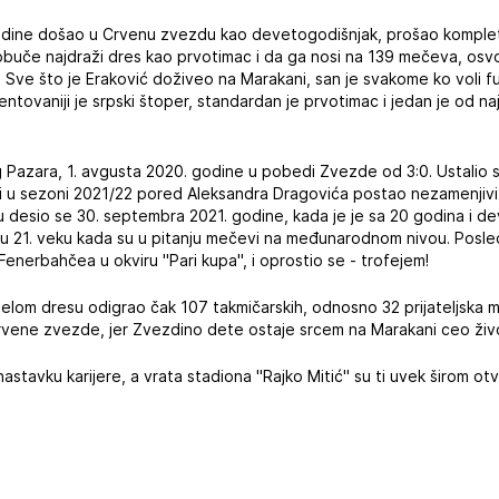
godine došao u Crvenu zvezdu kao devetogodišnjak, prošao komple
buče najdraži dres kao prvotimac i da ga nosi na 139 mečeva, osvoj
.. Sve što je Eraković doživeo na Marakani, san je svakome ko voli f
ntovaniji je srpski štoper, standardan je prvotimac i jedan je od naj
 Pazara, 1. avgusta 2020. godine u pobedi Zvezde od 3:0. Ustalio 
 u sezoni 2021/22 pored Aleksandra Dragovića postao nezamenjivi šr
pu desio se 30. septembra 2021. godine, kada je je sa 20 godina i 
u 21. veku kada su u pitanju mečevi na međunarodnom nivou. Posled
Fenerbahčea u okviru "Pari kupa", i oprostio se - trofejem!
belom dresu odigrao čak 107 takmičarskih, odnosno 32 prijateljska 
Crvene zvezde, jer Zvezdino dete ostaje srcem na Marakani ceo živ
astavku karijere, a vrata stadiona "Rajko Mitić" su ti uvek širom ot