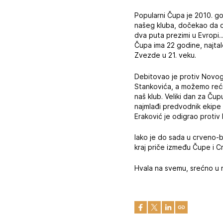
Popularni Čupa je 2010. 
našeg kluba, dočekao da o
dva puta prezimi u Evropi.
Čupa ima 22 godine, najtale
Zvezde u 21. veku.
Debitovao je protiv Novog
Stankovića, a možemo reći
naš klub. Veliki dan za Ču
najmlađi predvodnik ekipe 
Eraković je odigrao protiv 
Iako je do sada u crveno-
kraj priče između Čupe i 
Hvala na svemu, srećno u n