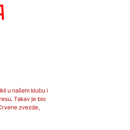
a
ikli u našem klubu i
resu. Takav je bio
 Crvene zvezde,