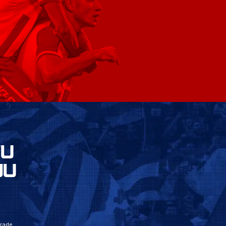
VU
JU
grade