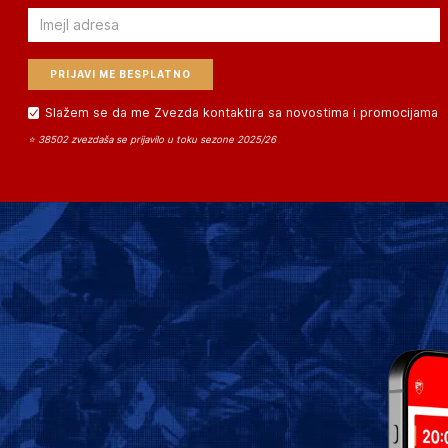
Email
Slažem se da me Zvezda kontaktira sa novostima i promocijama
⭐ 38502 zvezdaša se prijavilo u toku sezone 2025/26