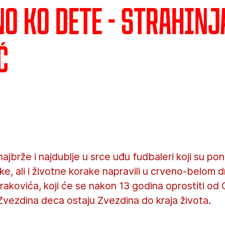
o ko dete - Strahinj
ć
ajbrže i najdublje u srce uđu fudbaleri koji su pon
ke, ali i životne korake napravili u crveno-belom d
rakovića, koji će se nakon 13 godina oprostiti od
Zvezdina deca ostaju Zvezdina do kraja života.