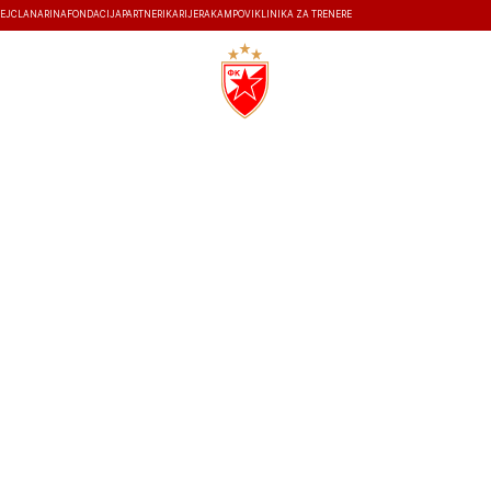
EJ
ČLANARINA
FONDACIJA
PARTNERI
KARIJERA
KAMPOVI
KLINIKA ZA TRENERE
ISTORIJA