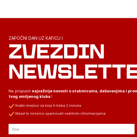
ZAPOČNI DAN UZ KAFICU I
ZVEZDIN
NEWSLETT
Ne propusti
najvažnije novosti o utakmicama, dešavanjima i pr
tvog omiljenog kluba
!
Kratki imejlovi za koje ti treba 2 minuta
Nikad te nećemo spamovati nebitnim informacijama
Email