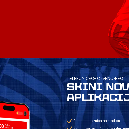
TELEFON CEO- CRVENO-BEO
SKINI NO
APLIKACI
Digitalna ulaznica na stadion
Zanimljiva takmičenja i vredne na