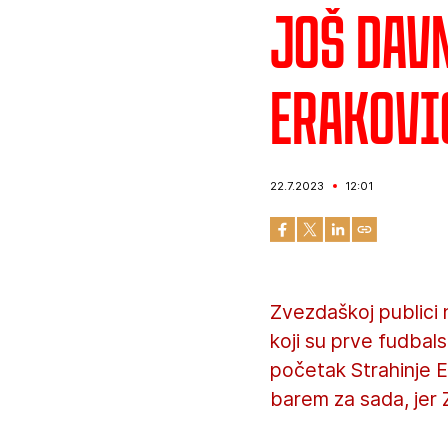
Još davn
Erakovi
22.7.2023
12:01
Zvezdaškoj publici n
koji su prve fudbals
početak Strahinje E
barem za sada, jer 