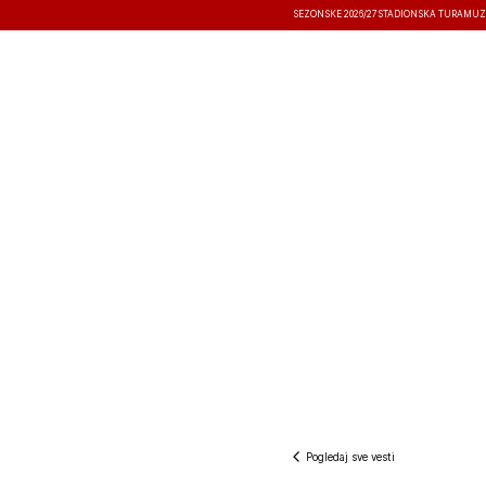
SEZONSKE 2026/27
STADIONSKA TURA
MUZ
VESTI
TAKMIČENJA
REZULTATI
Pogledaj sve vesti